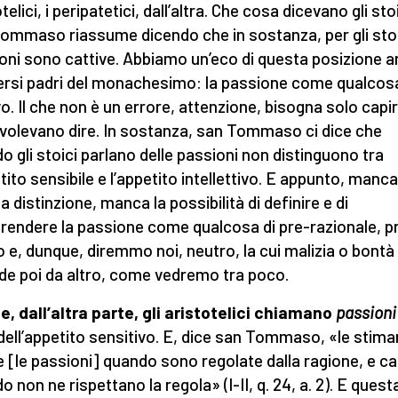
telici, i peripatetici, dall’altra. Che cosa dicevano gli sto
ommaso riassume dicendo che in sostanza, per gli stoic
oni sono cattive. Abbiamo un’eco di questa posizione 
versi padri del monachesimo: la passione come qualcosa
vo. Il che non è un errore, attenzione, bisogna solo capi
volevano dire. In sostanza, san Tommaso ci dice che
o gli stoici parlano delle passioni non distinguono tra
etito sensibile e l’appetito intellettivo. E appunto, manc
a distinzione, manca la possibilità di definire e di
endere la passione come qualcosa di pre-razionale, p
o e, dunque, diremmo noi, neutro, la cui malizia o bontà
de poi da altro, come vedremo tra poco.
e, dall’altra parte, gli aristotelici chiamano
passioni
dell’appetito sensitivo. E, dice san Tommaso, «le stim
 [le passioni] quando sono regolate dalla ragione, e ca
 non ne rispettano la regola» (I-II, q. 24, a. 2). E quest