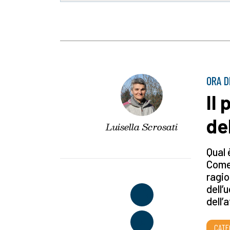
ORA D
Il
de
Luisella Scrosati
Qual 
Come 
ragio
dell’
dell’a
CATE