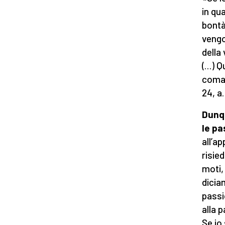
in qu
bontà
vengo
della 
(…) Q
coman
24, a. 
Dunqu
le pa
all’ap
risie
moti,
dicia
passi
alla p
Se io