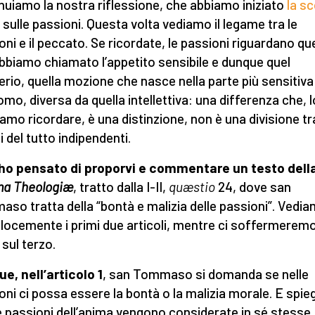
nuiamo la nostra riflessione, che abbiamo iniziato
la s
, sulle passioni. Questa volta vediamo il legame tra le
oni e il peccato. Se ricordate, le passioni riguardano qu
bbiamo chiamato l’appetito sensibile e dunque quel
erio, quella mozione che nasce nella parte più sensitiva
uomo, diversa da quella intellettiva: una differenza che, l
amo ricordare, è una distinzione, non è una divisione tr
 del tutto indipendenti.
ho pensato di proporvi e commentare un testo dell
a Theologiæ
, tratto dalla I-II,
quæstio
24, dove san
so tratta della “bontà e malizia delle passioni”. Vedi
elocemente i primi due articoli, mentre ci soffermeremo
 sul terzo.
e, nell’articolo 1
, san Tommaso si domanda se nelle
oni ci possa essere la bontà o la malizia morale. E spie
e passioni dell’anima vengono considerate in sé stesse,