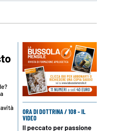
sto
ale?
la
ravità
ORA DI DOTTRINA / 108 – IL
VIDEO
Il peccato per passione