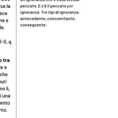
se la
peccato. E c’è il peccato
per
ignoranza. Tre tipi di ignoranza:
vece
antecedente, concomitante,
ne e
conseguente.
le.
II, q.
o tra
le e
 che
puri
o lì,
i una
mento
omo.