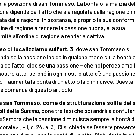
 la posizione di san Tommaso. La bontà o la malizia del
one dipende dal fatto che sia regolata dalla ragione o n
ata dalla ragione. In sostanza, è proprio la sua conform
rdine di ragione a rendere la passione buona, e la sua
mità all’ordine di ragione a renderla cattiva.
o ci focalizziamo sull’art. 3
, dove san Tommaso si
da se la passione incida in qualche modo sulla bontà o
ia dell’atto, cioè se una passione – che noi percepiamo 
nostro atto, perché in ogni nostro atto c’è una passione
 – aumenta la bontà di un atto o la diminuisce. Questa 
e domanda di questo articolo.
a san Tommaso, come da strutturazione solita dei 
oli della
Summa
, pone tre tesi che poi andrà a confutar
 «Sembra che la passione diminuisca sempre la bontà d
orale» (I-II, q. 24, a. 3). Ci si chiede se l’essere presente