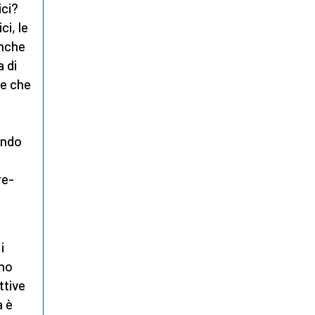
ici?
i, le
anche
 di
re che
ando
re-
i
ano
ttive
a è