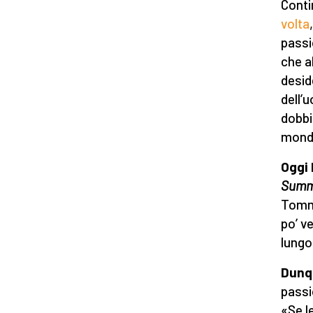
Conti
volta
passi
che a
desid
dell’
dobbi
mondi
Oggi 
Summ
Tomma
po’ v
lungo
Dunqu
passi
«Se l