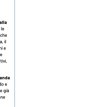
alla
 le
 che
, il
ni e
te
tivi,
manda
do e
e già
one