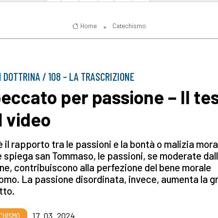
Home
Catechismo
I DOTTRINA / 108 – LA TRASCRIZIONE
 peccato per passione – Il te
l video
è il rapporto tra le passioni e la bontà o malizia mor
spiega san Tommaso, le passioni, se moderate dal
ne, contribuiscono alla perfezione del bene morale
uomo. La passione disordinata, invece, aumenta la g
tto.
CHISMO
17_03_2024