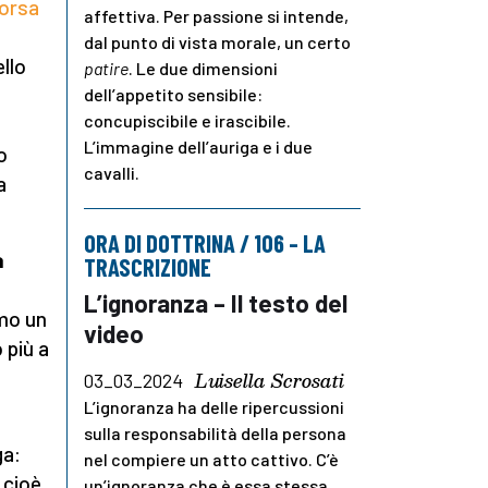
corsa
affettiva. Per passione si intende,
dal punto di vista morale, un certo
ello
patire
. Le due dimensioni
dell’appetito sensibile:
concupiscibile e irascibile.
L’immagine dell’auriga e i due
o
cavalli.
a
ORA DI DOTTRINA / 106 – LA
a
TRASCRIZIONE
L’ignoranza – Il testo del
amo un
video
 più a
Luisella Scrosati
03_03_2024
L’ignoranza ha delle ripercussioni
sulla responsabilità della persona
ga:
nel compiere un atto cattivo. C’è
 cioè
un’ignoranza che è essa stessa