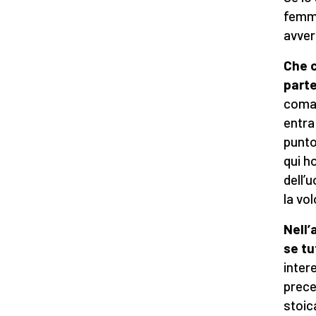
femmi
avver
Che c
parte
coman
entra
punto
qui h
dell’u
la vol
Nell
se tu
inter
prece
stoica