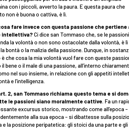
na con i piccoli, avverto la paura. E questa paura che
to non è buona o cattiva, è lì.
osa fare invece con questa passione che pertiene 
 intellettiva?
Ci dice san Tommaso che, se le passioni
da la volontà o non sono ostacolate dalla volontà, è lì
 la bontà o la malizia della passione. Dunque, in sostanza
 è che cosa la mia volontà vuol fare con queste passio
o il bene o il male di una passione, all’interno chiaramen
omo nel suo insieme, in relazione con gli appetiti intellet
ontà e l’intelligenza.
’art. 2, san Tommaso richiama questo tema
e si do
tte le passioni siano moralmente cattive
. Fa un rapi
essante excursus storico, mostrando come all’epoca – 
dentemente alla sua epoca – si dibattesse sulla posizi
 e la posizione peripatetica: gli stoici da una parte e gli