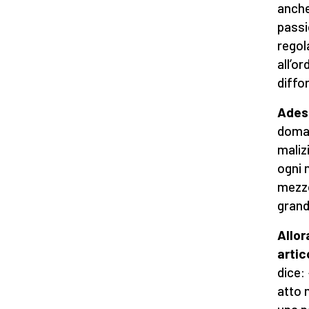
anche
passi
regol
all’o
diffor
Adess
doman
maliz
ogni 
mezzo
grand
Allor
artic
dice:
atto m