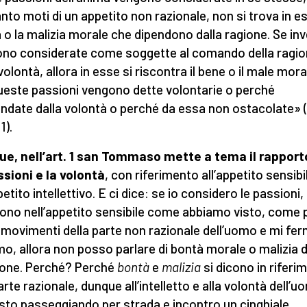
anto moti di un appetito non razionale, non si trova in es
 o la malizia morale che dipendono dalla ragione. Se in
no considerate come soggette al comando della ragio
volontà, allora in esse si riscontra il bene o il male mora
ueste passioni vengono dette volontarie o perché
date dalla volontà o perché da essa non ostacolate» (I-
1).
e, nell’art. 1 san Tommaso mette a tema il rapport
ssioni e la volontà
, con riferimento all’appetito sensibi
petito intellettivo. E ci dice: se io considero le passioni,
dono nell’appetito sensibile come abbiamo visto, come 
 movimenti della parte non razionale dell’uomo e mi ferm
mo, allora non posso parlare di bontà morale o malizia d
one. Perché? Perché
bontà
e
malizia
si dicono in riferi
arte razionale, dunque all’intelletto e alla volontà dell’u
 sto passeggiando per strada e incontro un cinghiale