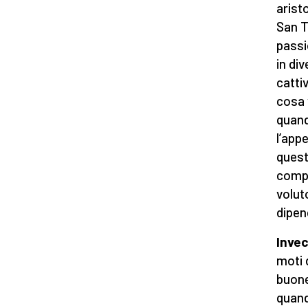
aristo
San T
passi
in di
catti
cosa 
quand
l’app
quest
compr
volut
dipen
Invec
moti 
buone
quando