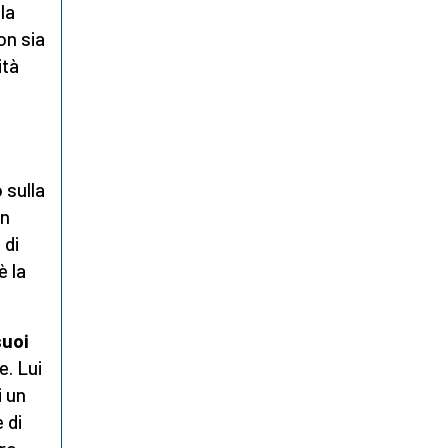
la
on sia
ità
 sulla
in
 di
è la
suoi
e. Lui
i un
 di