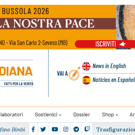
News
in English
VAI A
Noticias
en Español
llaboratori
Sostienici
Dossier
Shop
Ar
Trasfigurazio
efano Bimbi