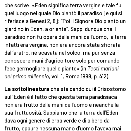
che scrive: «Eden significa terra vergine e tale fu
quel luogo nel quale Dio piantò il paradiso [e qui si
riferisce a Genesi 2, 8]: “Poi il Signore Dio piantò un
giardino in Eden, a oriente”. Sappi dunque che il
paradiso non fu opera delle mani dell’uomo, la terra
infatti era vergine, non era ancora stata sfiorata
dall’aratro, né scavata nel solco, ma pur senza
conoscere mani d’agricoltore solo per comando
fece germogliare quelle piante» (in
Testi mariani
del primo millennio
, vol. 1, Roma 1988, p. 412).
L
a sottolineatura
che sta dando qui il Crisostomo
sull’Eden è il fatto che questa terra paradisiaca
non era frutto delle mani dell’uomo e neanche la
sua fruttuosità. Sappiamo che la terra dell’Eden
dava ogni genere di erba verde e di albero da
frutto, eppure nessuna mano d’uomo l’aveva mai