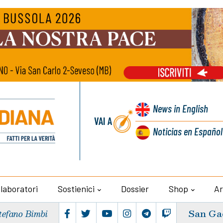
News
in English
VAI A
Noticias
en Español
llaboratori
Sostienici
Dossier
Shop
Ar
San Ga
tefano Bimbi