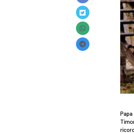
Papa 
Timor
ricor