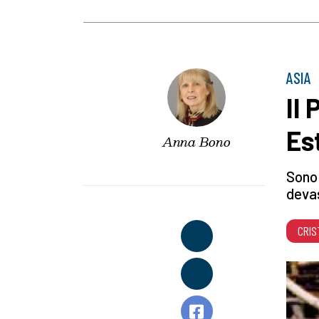
ASIA
Il 
Es
Anna Bono
Sono 
devas
CRIS