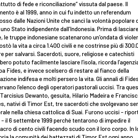
ttutto di fede e riconciliazione” vissuta dal paese. Il
imento è al 1999, anno in cui fu indetto un referendum
sso dalle Nazioni Unite che sancì la volontà popolare d
a uno Stato indipendente dall’Indonesia. Prima di lasciare 
, le truppe indonesiane scatenarono un’ondata di viole
stò la vita a circa 1.400 civili e ne costrinse più di 300
re per salvarsi. Sacerdoti, suore, religiose e catechisti
bero potuto facilmente lasciare l’isola, ricorda l’agenzia
a Fides, e invece scelsero di restare al fianco della
zione indifesa e molti persero la vita. Gli annali di Fide
rvano l’elenco degli operatori pastorali uccisi. Tra quest
Tarcisius Dewanto, gesuita, Hilario Madeira e Francis
s, nativi di Timor Est, tre sacerdoti che svolgevano ser
rale nella chiesa cattolica di Suai. Furono uccisi – ripor
 – il 6 settembre 1999 perché tentarono di impedire il
cro di cento civili facendo scudo con il loro corpo. In 
ia la comunità dei battezzati di Timor Est ogni anno