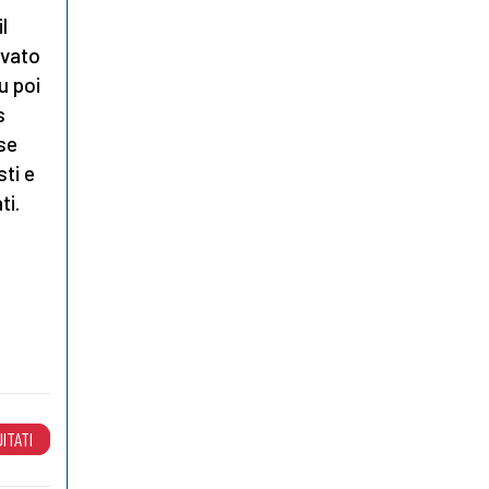
l
ivato
u poi
s
ose
ti e
ti.
ITATI