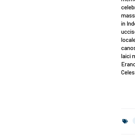
celeb
massa
in In
uccis
locale
canos
laici
Erano
Celes