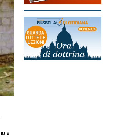
a
rio e