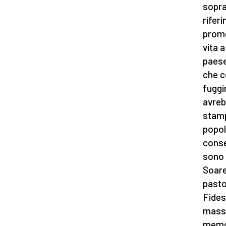
sopra
rifer
promo
vita 
paese
che co
fuggi
avreb
stamp
popola
conse
sono 
Soare
pasto
Fides
massa
memor