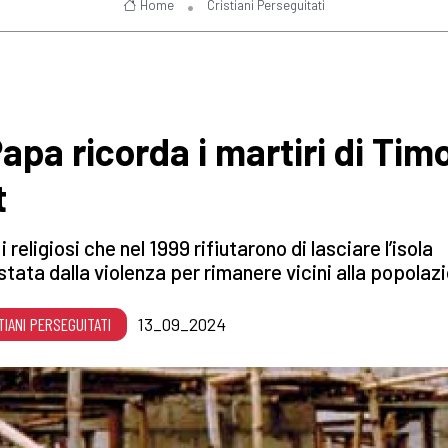
Home
Cristiani Perseguitati
Papa ricorda i martiri di Tim
t
i religiosi che nel 1999 rifiutarono di lasciare l’isola
tata dalla violenza per rimanere vicini alla popolaz
TIANI PERSEGUITATI
13_09_2024