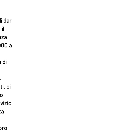
i dar
il
nza
.000 a
 di
s
i, ci
co
vizio
ta
loro