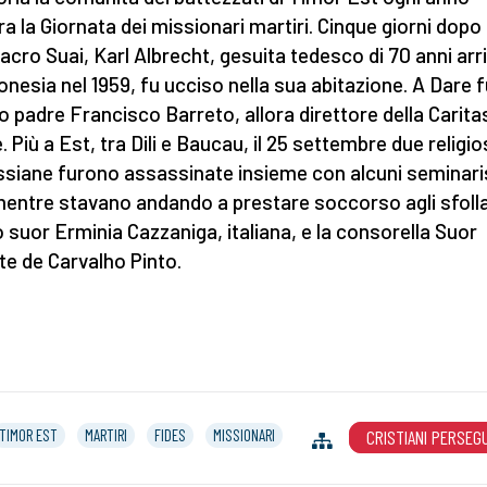
ra la Giornata dei missionari martiri. Cinque giorni dopo i
cro Suai, Karl Albrecht, gesuita tedesco di 70 anni arr
donesia nel 1959, fu ucciso nella sua abitazione. A Dare f
o padre Francisco Barreto, allora direttore della Carita
. Più a Est, tra Dili e Baucau, il 25 settembre due religi
siane furono assassinate insieme con alcuni seminaris
 mentre stavano andando a prestare soccorso agli sfolla
 suor Erminia Cazzaniga, italiana, e la consorella Suor
te de Carvalho Pinto.
TIMOR EST
MARTIRI
FIDES
MISSIONARI
CRISTIANI PERSEGU