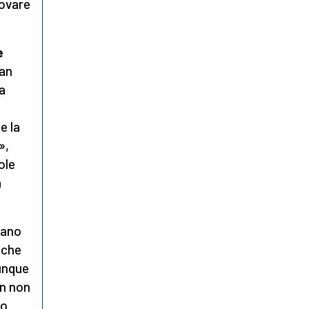
rovare
e
ran
a
e la
»,
ole
a
mano
 che
unque
an non
no