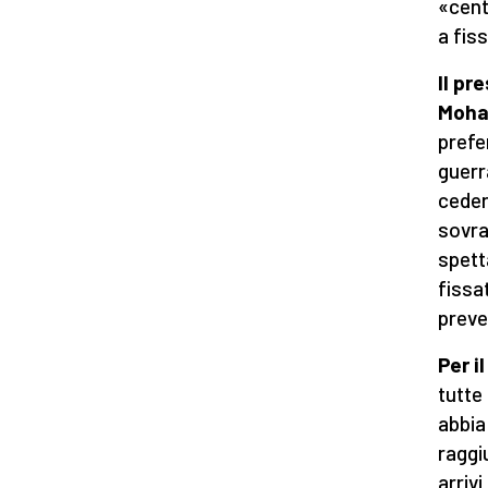
«cent
a fis
Il pr
Moha
prefe
guerr
ceder
sovra
spett
fissa
preve
Per i
tutte
abbia
raggi
arriv