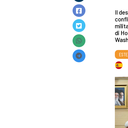
Il de
confl
milit
di Ho
Washi
ESTE