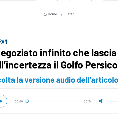
Home
Esteri
IRAN
negoziato infinito che lascia
ll’incertezza il Golfo Persico
olta la versione audio dell'articol
00:00
08:34