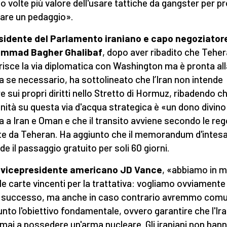
o volte più valore dell'usare tattiche da gangster per p
sare un pedaggio».
esidente del Parlamento iraniano e capo negoziator
mmad Bagher Ghalibaf
, dopo aver ribadito che Tehe
risce la via diplomatica con Washington ma è pronta all
a se necessario, ha sottolineato che l’Iran non intende
e sui propri diritti nello Stretto di Hormuz, ribadendo ch
nità su questa via d'acqua strategica è «un dono divino
a a Iran e Oman e che il transito avviene secondo le reg
te da Teheran. Ha aggiunto che il memorandum d'intes
de il passaggio gratuito per soli 60 giorni.
l vicepresidente americano JD Vance
, «abbiamo in 
 le carte vincenti per la trattativa: vogliamo ovviamente
 successo, ma anche in caso contrario avremmo com
unto l'obiettivo fondamentale, ovvero garantire che l'Ir
i mai a possedere un'arma nucleare. Gli iraniani non han