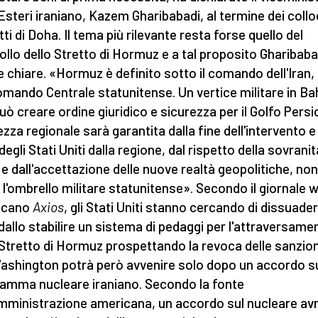
 Esteri iraniano, Kazem Gharibabadi, al termine dei collo
tti di Doha. Il tema più rilevante resta forse quello del
ollo dello Stretto di Hormuz e a tal proposito Gharibaba
ee chiare. «Hormuz è definito sotto il comando dell'Iran,
omando Centrale statunitense. Un vertice militare in Ba
uò creare ordine giuridico e sicurezza per il Golfo Persi
ezza regionale sarà garantita dalla fine dell'intervento e
 degli Stati Uniti dalla regione, dal rispetto della sovranit
 e dall'accettazione delle nuove realtà geopolitiche, non
 l'ombrello militare statunitense». Secondo il giornale 
icano
Axios
, gli Stati Uniti stanno cercando di dissuade
n dallo stabilire un sistema di pedaggi per l'attraversame
 Stretto di Hormuz prospettando la revoca delle sanzion
ashington potrà però avvenire solo dopo un accordo s
amma nucleare iraniano. Secondo la fonte
amministrazione americana, un accordo sul nucleare av