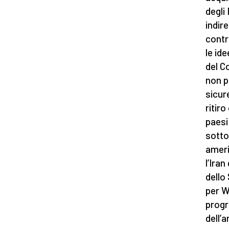
degli
indire
contr
le id
del C
non p
sicur
ritiro
paesi
sotto
amer
l’Ira
dello
per W
progr
dell’