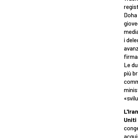
regis
Doha 
giove
media
i del
avanz
firma
Le du
più b
comme
minist
«svil
L'Ira
Uniti
conge
acqui