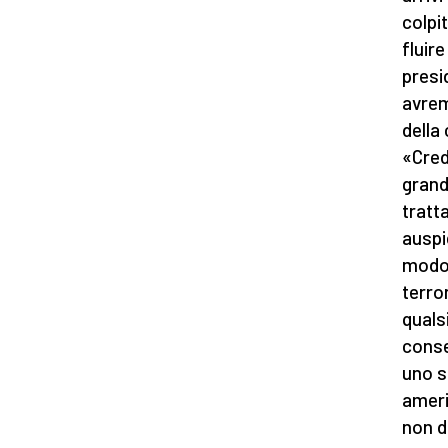
colpi
fluir
presi
avrem
della
«Cred
grand
tratt
auspi
modo 
terro
quals
conse
uno s
americ
non d