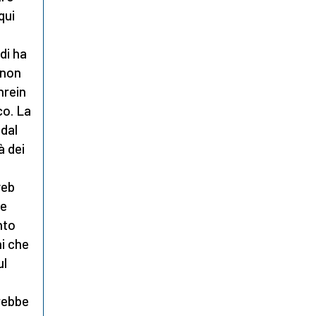
qui
di ha
 non
hrein
co. La
 dal
à dei
web
re
nto
i che
ul
rebbe