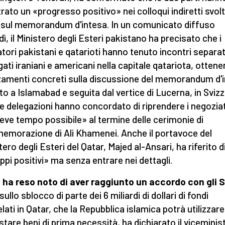
trato un «progresso positivo» nei colloqui indiretti svolt
sul memorandum d'intesa. In un comunicato diffuso
dì, il Ministero degli Esteri pakistano ha precisato che i
tori pakistani e qatarioti hanno tenuto incontri separat
egati iraniani e americani nella capitale qatariota, otten
amenti concreti sulla discussione del memorandum d'
to a Islamabad e seguita dal vertice di Lucerna, in Svizz
e delegazioni hanno concordato di riprendere i negoziat
reve tempo possibile» al termine delle cerimonie di
morazione di Ali Khamenei. Anche il portavoce del
ero degli Esteri del Qatar, Majed al-Ansari, ha riferito d
uppi positivi» ma senza entrare nei dettagli.
n ha reso noto di aver raggiunto un accordo con gli S
sullo sblocco di parte dei 6 miliardi di dollari di fondi
lati in Qatar, che la Repubblica islamica potrà utilizzare
stare beni di prima necessità, ha dichiarato il viceminis