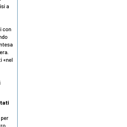
isi a
i con
endo
intesa
era.
i «nel
i
tati
 per
tro