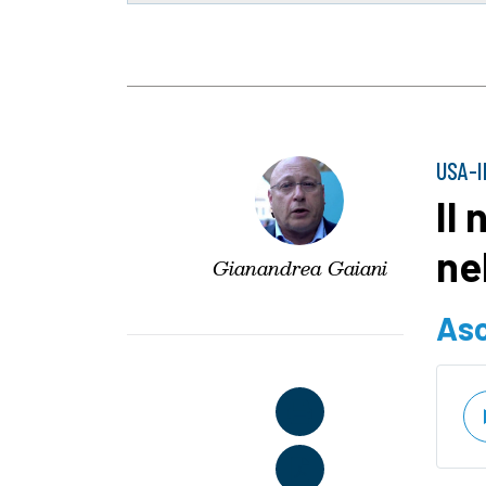
USA-
Il 
ne
Gianandrea Gaiani
Asc