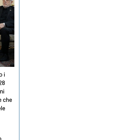
o i
 28
ni
e che
ele
o