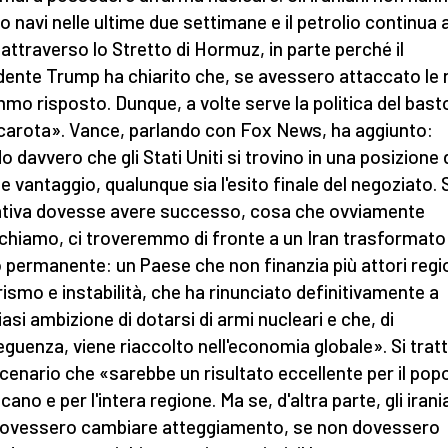
to navi nelle ultime due settimane e il petrolio continua 
e attraverso lo Stretto di Hormuz, in parte perché il
dente Trump ha chiarito che, se avessero attaccato le 
mo risposto. Dunque, a volte serve la politica del bast
 carota». Vance, parlando con Fox News, ha aggiunto:
o davvero che gli Stati Uniti si trovino in una posizione 
e vantaggio, qualunque sia l'esito finale del negoziato. 
ativa dovesse avere successo, cosa che ovviamente
chiamo, ci troveremmo di fronte a un Iran trasformato 
permanente: un Paese che non finanzia più attori regio
rismo e instabilità, che ha rinunciato definitivamente a
iasi ambizione di dotarsi di armi nucleari e che, di
guenza, viene riaccolto nell'economia globale». Si tratt
cenario che «sarebbe un risultato eccellente per il pop
ano e per l'intera regione. Ma se, d'altra parte, gli irani
ovessero cambiare atteggiamento, se non dovessero