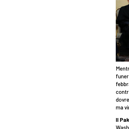
Mentre
funer
febbr
contr
dovre
ma vin
Il Pa
Washi