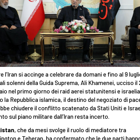
 l’Iran si accinge a celebrare da domani e fino al 9 lugli
ali solenni della Guida Suprema, Ali Khamenei, ucciso il
aio nel primo giorno dei raid aerei statunitensi e israelia
o la Repubblica islamica, il destino del negoziato di pac
bbe chiudere il conflitto scatenato da Stati Uniti e Isra
to sul piano militare dall’Iran resta incerto.
kistan
, che da mesi svolge il ruolo di mediatore tra
ngton e Teheran, ha confermato che le due parti hann