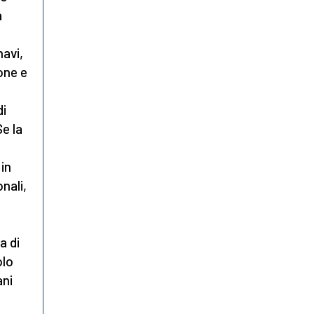
a
navi,
one e
di
Se la
in
nali,
a di
olo
ani