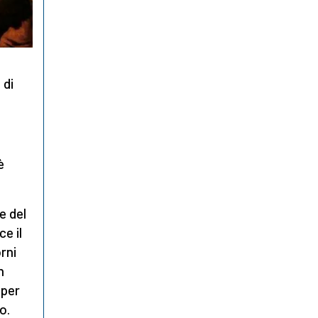
 di
è
e del
e il
rni
n
 per
o.