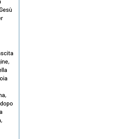
a
 Gesù
er
ascita
ine,
ella
oia
na,
o dopo
la
a,