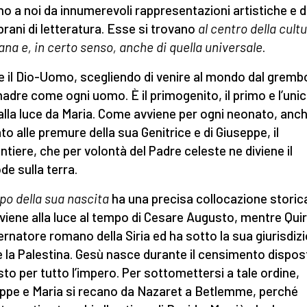
no a noi da innumerevoli rappresentazioni artistiche e 
 brani di letteratura. Esse si trovano
al centro della cult
iana e, in certo senso, anche di quella universale
.
 il Dio-Uomo, scegliendo di venire al mondo dal grembo
adre come ogni uomo. È il primogenito, il primo e l’unic
alla luce da Maria. Come avviene per ogni neonato, anch’
ato alle premure della sua Genitrice e di Giuseppe, il
ntiere, che per volontà del Padre celeste ne diviene il
de sulla terra.
mpo della sua nascita
ha una precisa collocazione storic
viene alla luce al tempo di Cesare Augusto, mentre Quir
vernatore romano della Siria ed ha sotto la sua giurisdiz
 la Palestina. Gesù nasce durante il censimento dispos
to per tutto l’impero. Per sottomettersi a tale ordine,
ppe e Maria si recano da Nazaret a Betlemme, perché