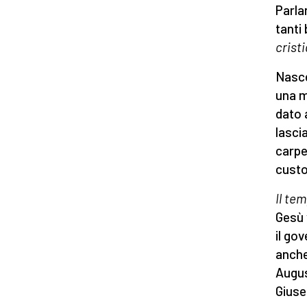
Parla
tanti
crist
Nasce
una m
dato 
lasci
carpe
custo
Il te
Gesù 
il go
anche
Augus
Giuse