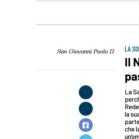
LA SO
San Giovanni Paolo II
Il
pa
La Sa
perch
Reden
la su
parte
che l
un’om