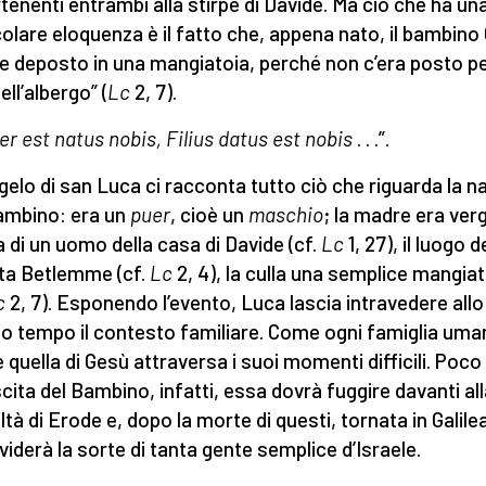
tenenti entrambi alla stirpe di Davide. Ma ciò che ha un
colare eloquenza è il fatto che, appena nato, il bambino
e deposto in una mangiatoia, perché non c’era posto p
ell’albergo” (
Lc
2, 7).
er est natus nobis, Filius datus est nobis
. . .”.
ngelo di san Luca ci racconta tutto ciò che riguarda la n
ambino: era un
puer
, cioè un
maschio
; la madre era verg
 di un uomo della casa di Davide (cf.
Lc
1, 27), il luogo d
ta Betlemme (cf.
Lc
2, 4), la culla una semplice mangiat
c
2, 7). Esponendo l’evento, Luca lascia intravedere allo
o tempo il contesto familiare. Come ogni famiglia uma
 quella di Gesù attraversa i suoi momenti difficili. Poc
scita del Bambino, infatti, essa dovrà fuggire davanti al
ltà di Erode e, dopo la morte di questi, tornata in Galile
viderà la sorte di tanta gente semplice d’Israele.