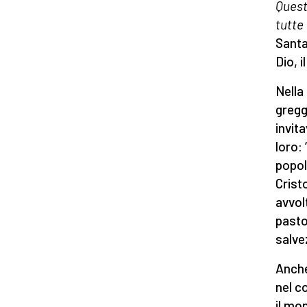
Quest
tutte
Santa
Dio, 
Nella
gregg
invit
loro:
popolo
Crist
avvol
pasto
salve
Anche
nel c
il mon