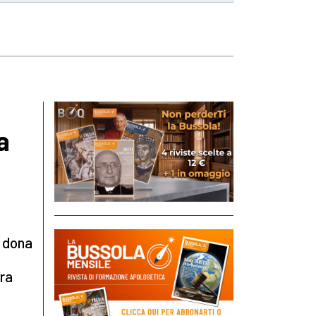
a
i dona
ora