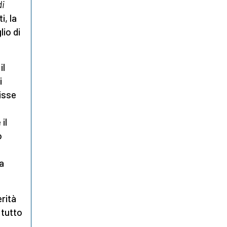
di
i, la
lio di
il
i
isse
il
o
a
rità
 tutto