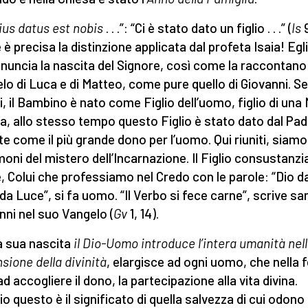
lius datus est nobis
. . .”: “Ci è stato dato un figlio . . .” (
Is
9
è precisa la distinzione applicata dal profeta Isaia! Egli
nuncia la nascita del Signore, così come la raccontano 
lo di Luca e di Matteo, come pure quello di Giovanni. Se
ti, il Bambino è nato come Figlio dell’uomo, figlio di una
, allo stesso tempo questo Figlio è stato dato dal Pad
te come il più grande dono per l’uomo. Qui riuniti, siamo
moni del mistero dell’Incarnazione. Il Figlio consustanzia
, Colui che professiamo nel Credo con le parole: “Dio da
da Luce”, si fa uomo. “Il Verbo si fece carne”, scrive sa
nni nel suo Vangelo (
Gv
1, 14).
a sua nascita
il Dio-Uomo introduce l’intera umanità nel
sione della divinità
, elargisce ad ogni uomo, che nella f
d accogliere il dono, la partecipazione alla vita divina.
io questo è il significato di quella salvezza di cui odono