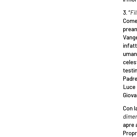
3. “
Fi
Come 
prean
Vange
infat
umana
celes
testi
Padre
Luce 
Giova
Con l
dimen
apre a
Propr