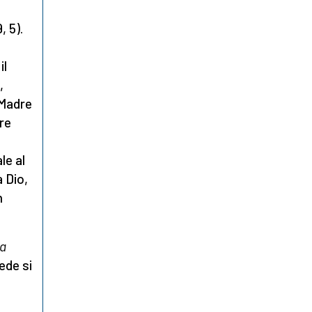
, 5).
il
,
 Madre
re
le al
 Dio,
n
la
ede si