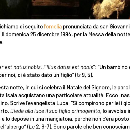
ichiamo di seguito
l’omelia
pronunciata da san Giovanni
 II domenica 25 dicembre 1994, per la Messa della notte
e.
r est natus nobis, Filius datus est nobis
”: “Un bambino 
er noi, ci è stato dato un figlio” (
Is
9, 5).
sta notte, in cui si celebra il Natale del Signore, le parol
ta Isaia acquistano una particolare attualità. Ecco: nasc
no. Scrive l’evangelista Luca: “Si compirono per lei i gio
arto.
Diede alla luce il suo figlio primogenito
, lo avvolse i
 e lo depose in una mangiatoia, perché non c’era posto
ell’albergo” (
Lc
2, 6-7). Sono parole che ben conosciam