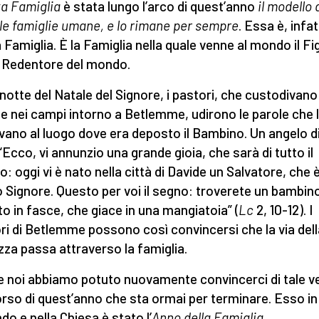
a Famiglia
è stata lungo l’arco di quest’anno
il modello 
 le famiglie umane, e lo rimane per sempre
. Essa è, infatt
 Famiglia. È la Famiglia nella quale venne al mondo il Fig
il Redentore del mondo.
 notte del Natale del Signore, i pastori, che custodivano 
e nei campi intorno a Betlemme, udirono le parole che l
avano al luogo dove era deposto il Bambino. Un angelo d
 “Ecco, vi annunzio una grande gioia, che sarà di tutto il
: oggi vi è nato nella città di Davide un Salvatore, che è 
o Signore. Questo per voi il segno: troverete un bambin
to in fasce, che giace in una mangiatoia” (
Lc
2, 10-12). I
ri di Betlemme possono così convincersi che la via dell
zza passa attraverso la famiglia.
 noi abbiamo potuto nuovamente convincerci di tale ve
orso di quest’anno che sta ormai per terminare. Esso in
do e nella Chiesa è stato l’
Anno della Famiglia
.