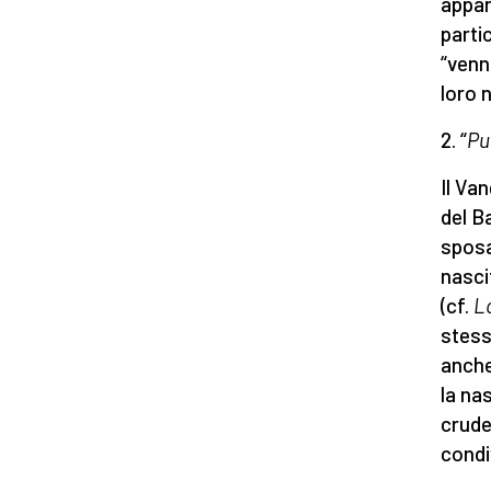
appar
parti
“venn
loro n
2. “
Pu
Il Va
del B
sposa
nasci
(cf.
L
stess
anche
la na
crude
condi