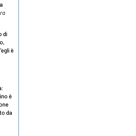
da
ura
 di
o,
egli è
a:
ino è
ione
to da