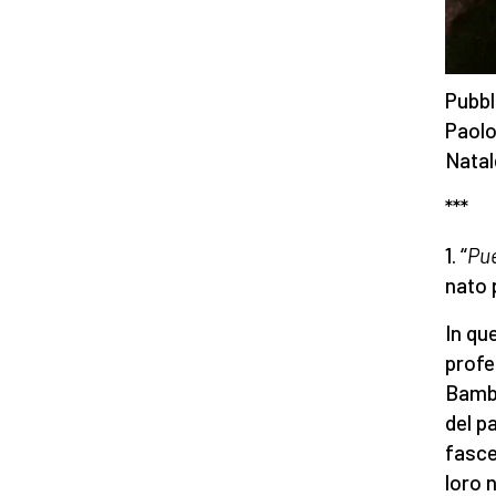
Pubbl
Paolo
Natal
***
1. “
Pue
nato p
In que
profe
Bambi
del p
fasce
loro n