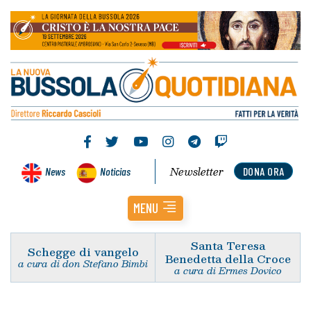
Newsletter
News
Noticias
DONA ORA
MENU
Santa Teresa
Schegge di vangelo
Benedetta della Croce
a cura di don Stefano Bimbi
a cura di Ermes Dovico