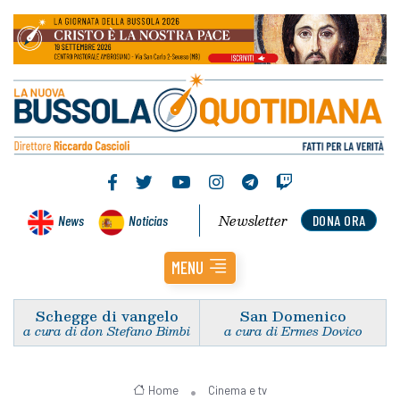
Newsletter
News
Noticias
DONA ORA
MENU
Schegge di vangelo
San Domenico
a cura di don Stefano Bimbi
a cura di Ermes Dovico
Home
Cinema e tv