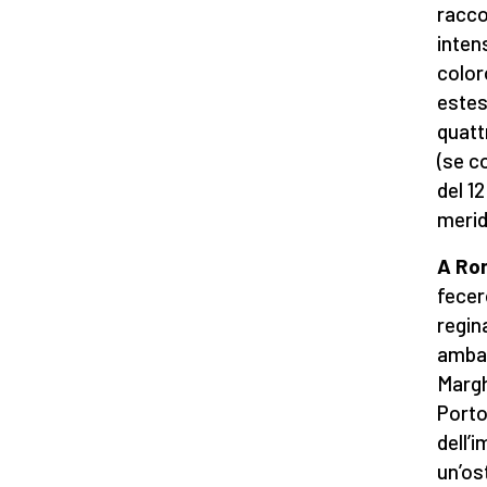
racco
inten
color
estes
quatt
(se c
del 1
meridi
A Ro
fecer
regin
ambas
Margh
Portog
dell’i
un’os