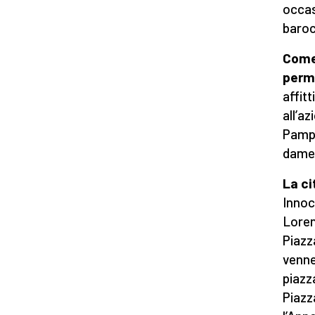
occas
baroc
Come
perma
affit
all’a
Pamphi
dame,
La ci
Innoc
Loren
Piazza
venne
piazz
Piazz