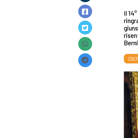
Il 14
ringr
giuns
risen
Berni
CULT