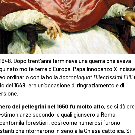
l 1648. Dopo trent’anni terminava una guerra che aveva
guinato molte terre d’Europa. Papa Innocenzo X indisse 
leo ordinario con la bolla
Appropinquat Dilectissimi Filii
o del 1649: era un’occasione di ringraziamento e di
rsione.
mero dei pellegrini
nel 1650
fu molto alto
, se si dà cr
testimonianze secondo le quali giunsero a Roma
centomila forestieri, così come numerosi furono i
stanti che ritornarono in seno alla Chiesa cattolica. Si