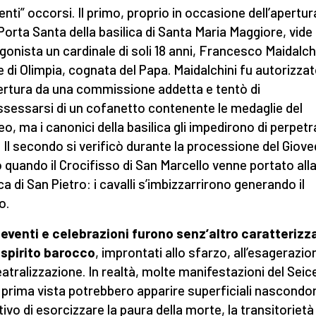
denti” occorsi. Il primo, proprio in occasione dell’apertur
 Porta Santa della basilica di Santa Maria Maggiore, vide
gonista un cardinale di soli 18 anni, Francesco Maidalchi
e di Olimpia, cognata del Papa. Maidalchini fu autorizza
pertura da una commissione addetta e tentò di
sessarsi di un cofanetto contenente le medaglie del
eo, ma i canonici della basilica gli impedirono di perpetra
. Il secondo si verificò durante la processione del Giove
 quando il Crocifisso di San Marcello venne portato all
ca di San Pietro: i cavalli s’imbizzarrirono generando il
o.
 eventi e celebrazioni furono senz’altro caratterizz
 spirito barocco
, improntati allo sfarzo, all’esagerazio
teatralizzazione. In realtà, molte manifestazioni del Sei
 prima vista potrebbero apparire superficiali nascondo
tivo di esorcizzare la paura della morte, la transitorietà