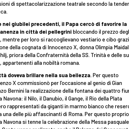
ioni di spettacolarizzazione teatrale secondo la tende
ca.
 nei
g
iubilei precedenti, il
P
apa cercò di favorire la
nenza in città dei pellegrini
bloccando il prezzo degl
ti, mentre per loro si raccoglievano vestiario e cibo graz
zione della cognata di Innocenzo X, donna Olimpia Maidal
lj, priora della Confraternità della SS. Trinità e delle s
 appartenenti alla nobiltà romana.
ttà doveva brillare nella sua bellezza
. Per questo
enzo X commissionò per l’occasione al genio di Gian
zo Bernini la realizzazione della fontana dei quattro fiu
 Navona: il Nilo, il Danubio, il Gange, il Rio della Plata
ro rappresentati da giganti in marmo bianco che resero
a una delle più affascinanti di Roma. Per questo proprio
a Navona si tenne la celebrazione della Messa pasquale