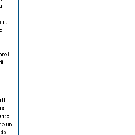
a
ni,
to
re il
dì
a
at
i
ne,
cento
no un
 del