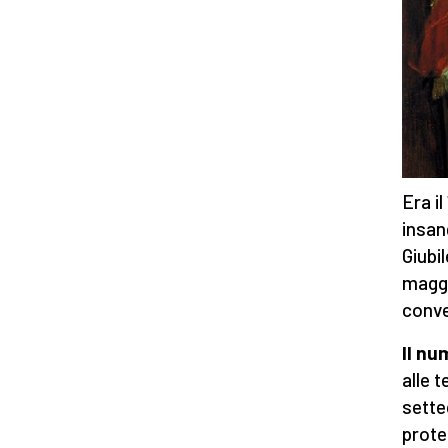
Era i
insan
Giubi
maggi
conve
Il nu
alle 
sette
prote