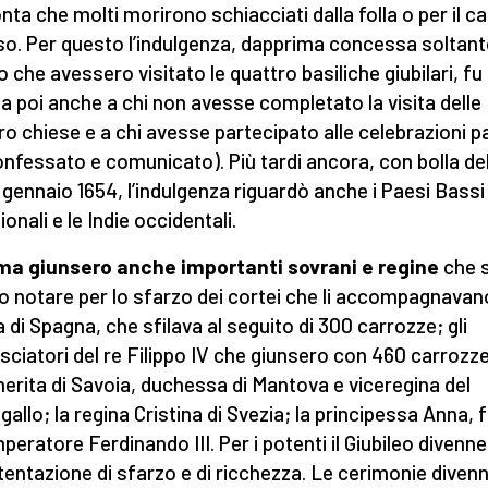
nta che molti morirono schiacciati dalla folla o per il c
so. Per questo l’indulgenza, dapprima concessa soltant
o che avessero visitato le quattro basiliche giubilari, fu
a poi anche a chi non avesse completato la visita delle
ro chiese e a chi avesse partecipato alle celebrazioni p
onfessato e comunicato). Più tardi ancora, con bolla del
2 gennaio 1654, l’indulgenza riguardò anche i Paesi Bassi
onali e le Indie occidentali.
ma giunsero anche importanti sovrani
e
regine
che s
o notare per lo sfarzo dei cortei che li accompagnavano
a di Spagna, che sfilava al seguito di 300 carrozze; gli
ciatori del re Filippo IV che giunsero con 460 carrozze
erita di Savoia, duchessa di Mantova e viceregina del
allo; la regina Cristina di Svezia; la principessa Anna, f
mperatore Ferdinando III. Per i potenti il Giubileo divenne
tentazione di sfarzo e di ricchezza. Le cerimonie diven