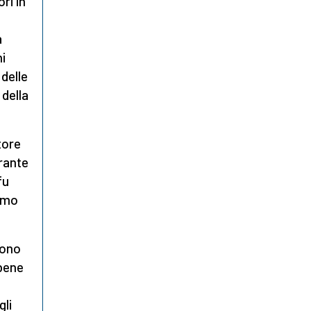
ri in
a
ni
 delle
 della
tore
urante
fu
armo
rono
 bene
gli