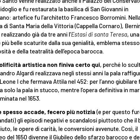
o Santo venne realizzato anche il Palazzo dei Conservato
doglio e fu restaurata la basilica di San Giovanni in
ano: artefice fu l’architetto Francesco Borromini. Nell
a di Santa Maria della Vittoria (Cappella Cornaro), Berni
realizzando già da tre anni l’
Estasi di santa Teresa
, una
 più belle scaturite dalla sua genialità, emblema stesso
osità e della teatralità dell’epoca barocca.
olificità artistica non finiva certo qui
, perché lo scul
andro Algardi realizzava negli stessi anni la pala raffig
Leone I che fermava Attila nel 452: per l’anno giubilare 
a solo la pala in stucco, mentre l’opera definitiva in m
rminata nel 1653.
 spesso accade, fecero più notizia
(e per questo fu
ndati) gli episodi negativi e scandalosi piuttosto che il
uto, le opere di carità, le conversioni avvenute. Così, il
leo del 1650 divenne il Giubileo dello sfarzo barocco e de