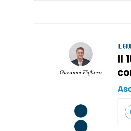
IL GI
Il
co
Giovanni Fighera
Asc