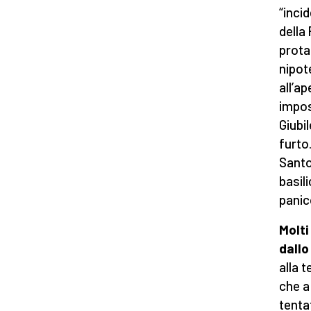
“inci
della
prota
nipot
all’a
impos
Giubil
furto
Santo
basili
panic
Molti
dallo
alla 
che a
tenta