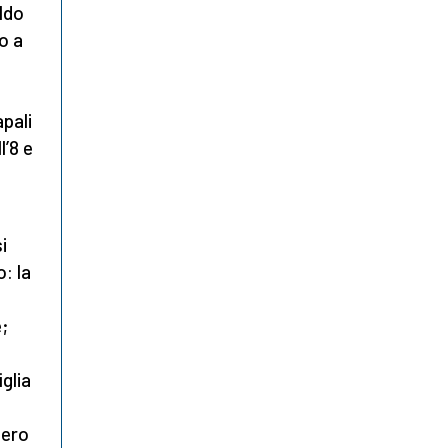
aldo
o a
apali
l’8 e
i
: la
;
iglia
nero