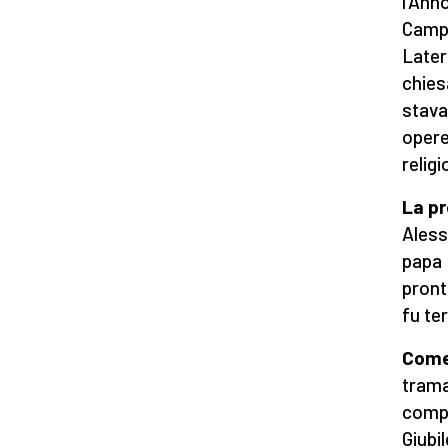
l’Ann
Campi
Later
chies
stava 
opere
religi
La pr
Aless
papa 
pront
fu te
Come
trama
compi
Giubi