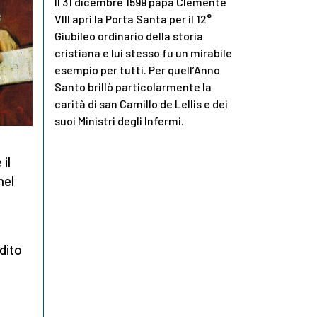
Il 31 dicembre 1599 papa Clemente
VIII aprì la Porta Santa per il 12°
Giubileo ordinario della storia
cristiana e lui stesso fu un mirabile
esempio per tutti. Per quell’Anno
Santo brillò particolarmente la
carità di san Camillo de Lellis e dei
suoi Ministri degli Infermi.
il
nel
edito