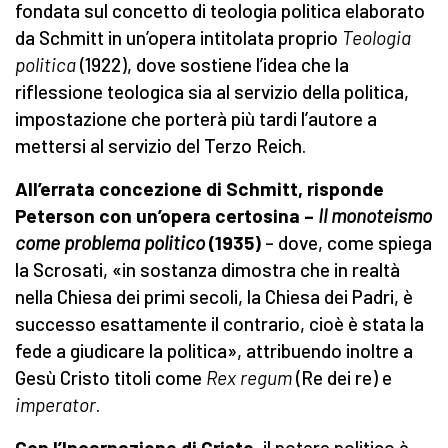
fondata sul concetto di teologia politica elaborato
da Schmitt in un’opera intitolata proprio
Teologia
politica
(1922), dove sostiene l’idea che la
riflessione teologica sia al servizio della politica,
impostazione che porterà più tardi l’autore a
mettersi al servizio del Terzo Reich.
A
ll’
err
ata concezione di Schmitt
,
risponde
Peterson
con un’opera certosina –
Il monoteismo
come problema politico
(1935)
– dove, come spiega
la Scrosati, «in sostanza dimostra che in realtà
nella Chiesa dei primi secoli, la Chiesa dei Padri, è
successo esattamente il contrario, cioè è stata la
fede a giudicare la politica», attribuendo inoltre a
Gesù Cristo titoli come
Rex regum
(Re dei re) e
imperator
.
Con l’Incarnazione di Cristo
, il potere politico è