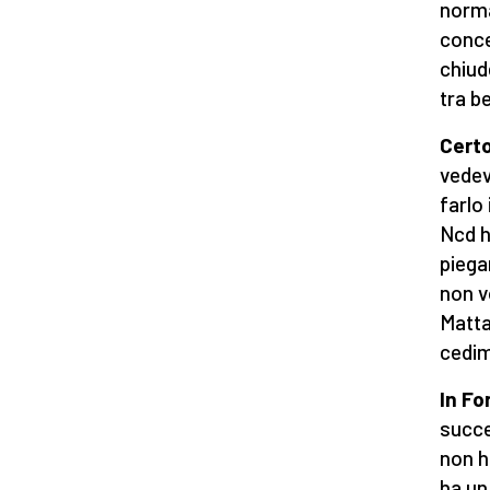
norma
conce
chiud
tra b
Certo
vedev
farlo 
Ncd h
piega
non vo
Matta
cedim
In Fo
succe
non h
ha un