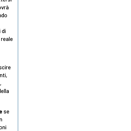
ovrà
ndo
 di
 reale
scire
nti,
,
ella
e
se
un
oni