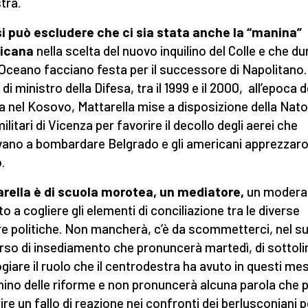
tra.
i può escludere che ci sia stata anche la “manina”
icana
nella scelta del nuovo inquilino del Colle e che d
 Oceano facciano festa per il successore di Napolitano.
di ministro della Difesa, tra il 1999 e il 2000, all’epoca d
a nel Kosovo, Mattarella mise a disposizione della Nato
ilitari di Vicenza per favorire il decollo degli aerei che
ano a bombardare Belgrado e gli americani apprezzar
.
rella è di scuola morotea, un mediatore,
un modera
o a cogliere gli elementi di conciliazione tra le diverse
re politiche. Non mancherà, c’è da scommetterci, nel s
rso di insediamento che pronuncerà martedì, di sottol
ogiare il ruolo che il centrodestra ha avuto in questi mes
no delle riforme e non pronuncerà alcuna parola che 
ire un fallo di reazione nei confronti dei berlusconiani p