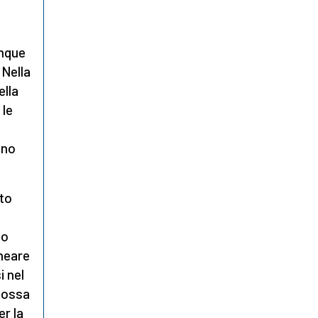
unque
 Nella
ella
 le
ono
to
uo
ineare
i nel
possa
er la