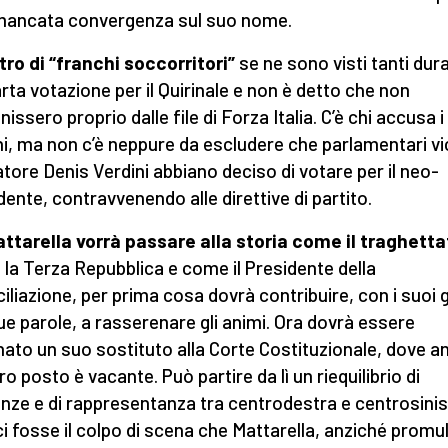
mancata convergenza sul suo nome.
tro di “franchi soccorritori”
se ne sono visti tanti dur
arta votazione per il Quirinale e non è detto che non
issero proprio dalle file di Forza Italia. C’è chi accusa i
ani, ma non c’è neppure da escludere che parlamentari vic
tore Denis Verdini abbiano deciso di votare per il neo-
dente, contravvenendo alle direttive di partito.
ttarella vorrà passare alla storia come il traghett
 la Terza Repubblica e come il Presidente della
ciliazione, per prima cosa dovrà contribuire, con i suoi 
sue parole, a rasserenare gli animi. Ora dovrà essere
ato un suo sostituto alla Corte Costituzionale, dove a
ro posto è vacante. Può partire da lì un riequilibrio di
nze e di rappresentanza tra centrodestra e centrosini
ci fosse il colpo di scena che Mattarella, anziché promu