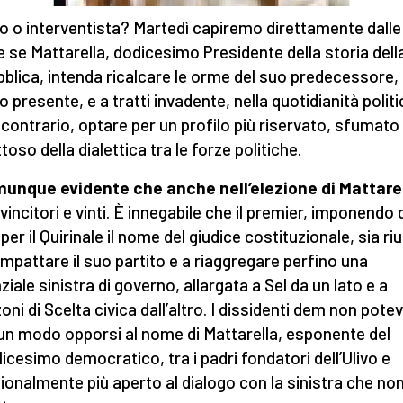
o o interventista? Martedì capiremo direttamente dalle
e se Mattarella, dodicesimo Presidente della storia dell
blica, intenda ricalcare le orme del suo predecessore, 
 presente, e a tratti invadente, nella quotidianità politi
l contrario, optare per un profilo più riservato, sfumato
toso della dialettica tra le forze politiche.
unque evidente che anche nell’elezione di Mattare
vincitori e vinti. È innegabile che il premier, imponendo 
per il Quirinale il nome del giudice costituzionale, sia ri
ompattare il suo partito e a riaggregare perfino una
ziale sinistra di governo, allargata a Sel da un lato e a
oni di Scelta civica dall’altro. I dissidenti dem non pote
cun modo opporsi al nome di Mattarella, esponente del
licesimo democratico, tra i padri fondatori dell’Ulivo e
zionalmente più aperto al dialogo con la sinistra che no