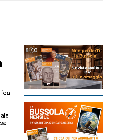
a
lica
 i
iale
esa