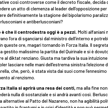
tive così controverse come il decreto fiscale, decida d
dere un atto di clemenza al leader dell’opposizione per
ere definitivamente la stagione del bipolarismo paraliz
erlusconiani e antiberlusconiani?
 è che il centrodestra oggi è a pezzi.
Molti alfaniani 
ano l’ora di sganciarsi dal ministro dell’interno e potre
in queste ore, magari tornando in Forza Italia. Il segreta
a gestito malissimo la partita del Quirinale e si è dovut
re al diktat renziano. Giusta ma tardiva la sua intuizione
ler lasciare nelle mani dell’estrema sinistra l’elezione d
rella, che, però, è stata vista dai suoi come l’ennesimo
ento al renzismo.
rza Italia si aprirà una resa dei conti,
ma alla fine non
derà nulla di sostanziale e si andrà avanti così. Berlus
a alternative al Patto del Nazareno, non ha agibilità poli
 partito in frantumi e in crisi d’identità e non può perme