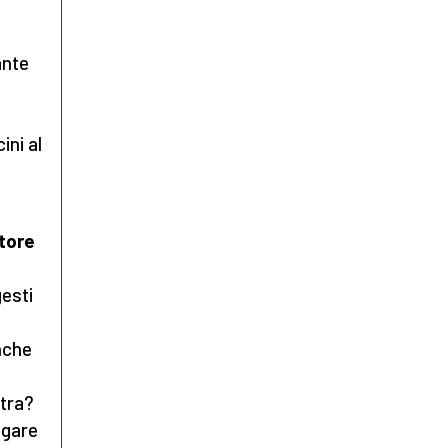
ante
ini al
atore
gesti
nche
stra?
lgare