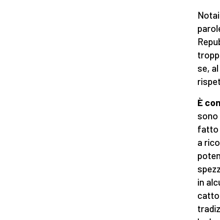
Notai
parol
Repub
troppo
se, a
rispet
È com
sono 
fatto 
a ric
poten
spezz
in al
catto
tradi