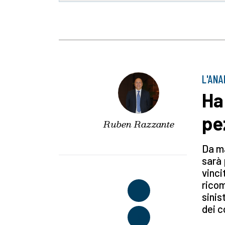
L'ANA
Ha
pe
Ruben Razzante
Da ma
sarà 
vinci
ricom
sinis
dei c