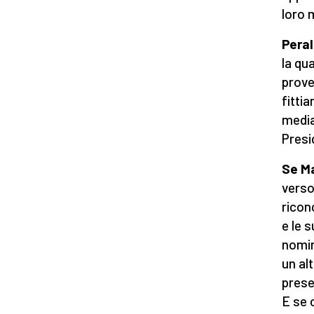
loro 
Peral
la qu
proven
fitti
media
Presi
Se Ma
verso
ricon
e le 
nomin
un alt
prese
E se 