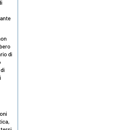
i
zante
non
bbero
rio di
o
 di
i
coni
tica,
ttersi