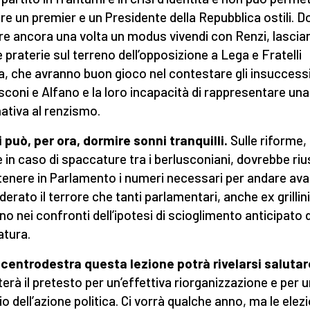
ere un premier e un Presidente della Repubblica ostili. D
re ancora una volta un modus vivendi con Renzi, lascia
 praterie sul terreno dell’opposizione a Lega e Fratelli
lia, che avranno buon gioco nel contestare gli insuccessi
sconi e Alfano e la loro incapacità di rappresentare una
nativa al renzismo.
 può, per ora, dormire sonni tranquilli.
Sulle riforme,
 in caso di spaccature tra i berlusconiani, dovrebbe riu
tenere in Parlamento i numeri necessari per andare ava
derato il terrore che tanti parlamentari, anche ex grillini
no nei confronti dell’ipotesi di scioglimento anticipato d
atura.
l centrodestra questa lezione potrà rivelarsi salutar
terà il pretesto per un’effettiva riorganizzazione e per 
io dell’azione politica. Ci vorrà qualche anno, ma le elezi