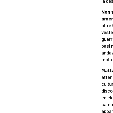
la des
Non s
amer
oltre
veste 
guerr
basi m
andav
molto
Matta
attent
cultu
disco
ed el
cammi
appar