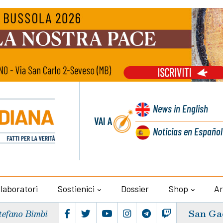
News
in English
VAI A
Noticias
en Español
llaboratori
Sostienici
Dossier
Shop
Ar
San Ga
tefano Bimbi