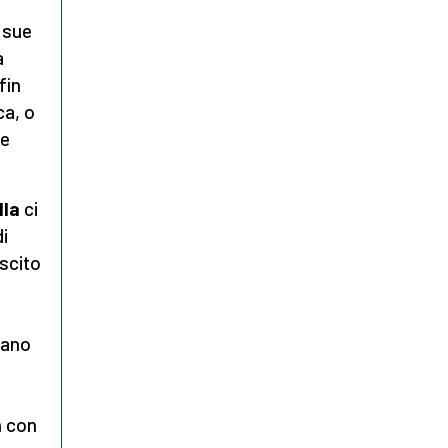
 sue
a
fin
ca, o
 e
lla
ci
di
uscito
vano
n con