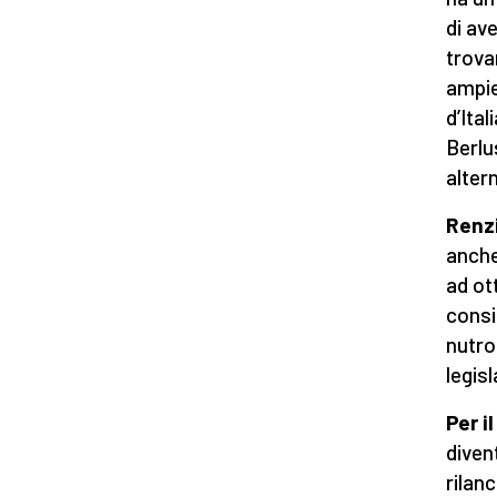
di av
trova
ampie
d’Ita
Berlu
alter
Renzi
anche
ad ot
consi
nutro
legisl
Per i
diven
rilanc