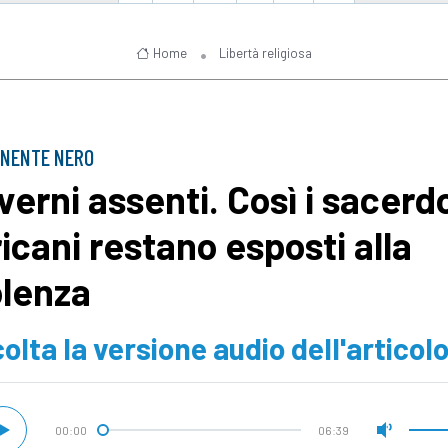
Home
Libertà religiosa
INENTE NERO
verni assenti. Così i sacerdo
ricani restano esposti alla
olenza
olta la versione audio dell'articol
00:00
06:39