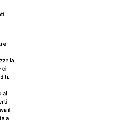
ti.
tre
zza la
 ci
iti.
 ai
rti.
va il
ta a
a