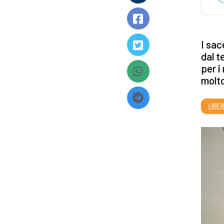
I sac
dal t
per i
molt
LIBE