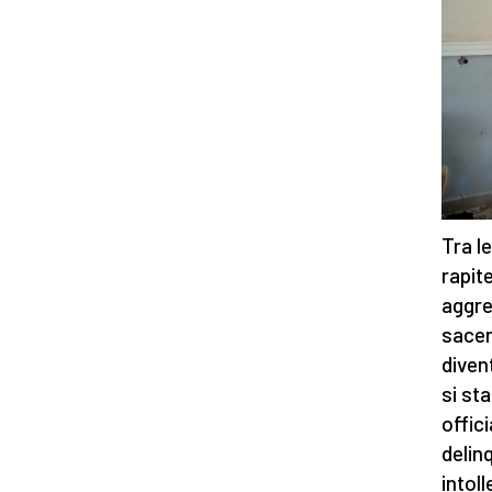
Tra l
rapit
aggre
sacerd
diven
si st
offici
delin
intoll