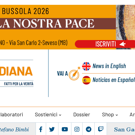
News
in English
VAI A
Noticias
en Español
llaboratori
Sostienici
Dossier
Shop
Ar
San Ga
tefano Bimbi