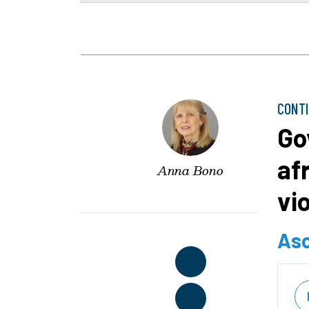
CONT
Go
af
Anna Bono
vi
Asc