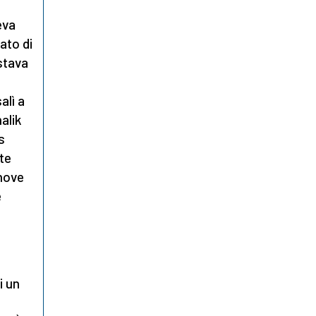
eva
ato di
stava
alì a
malik
s
te
 nove
è
i un