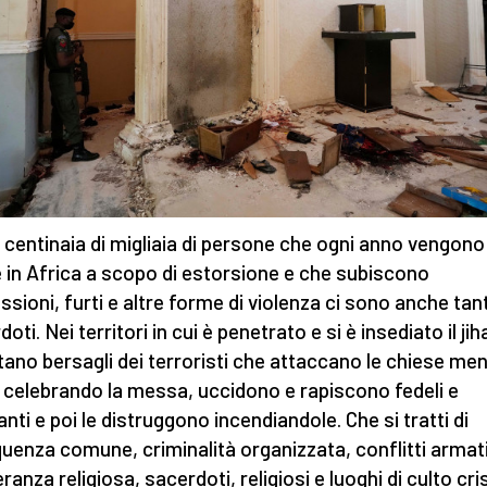
e centinaia di migliaia di persone che ogni anno vengono
e in Africa a scopo di estorsione e che subiscono
ssioni, furti e altre forme di violenza ci sono anche tant
oti. Nei territori in cui è penetrato e si è insediato il jih
tano bersagli dei terroristi che attaccano le chiese men
a celebrando la messa, uccidono e rapiscono fedeli e
anti e poi le distruggono incendiandole. Che si tratti di
quenza comune, criminalità organizzata, conflitti armati
eranza religiosa, sacerdoti, religiosi e luoghi di culto cri