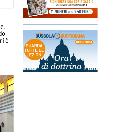
za,
do
ni è