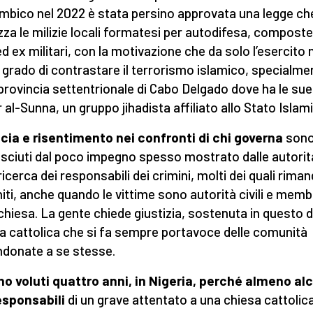
bico nel 2022 è stata persino approvata una legge ch
izza le milizie locali formatesi per autodifesa, compost
 ed ex militari, con la motivazione che da solo l’esercito
n grado di contrastare il terrorismo islamico, specialme
 provincia settentrionale di Cabo Delgado dove ha le sue
 al-Sunna, un gruppo jihadista affiliato allo Stato Islam
cia e risentimento nei confronti di chi governa
son
sciuti dal poco impegno spesso mostrato dalle autorit
 ricerca dei responsabili dei crimini, molti dei quali rim
iti, anche quando le vittime sono autorità civili e memb
 chiesa. La gente chiede giustizia, sostenuta in questo d
a cattolica che si fa sempre portavoce delle comunità
donate a se stesse.
no voluti quattro anni, in Nigeria, perché almeno al
esponsabili
di un grave attentato a una chiesa cattolic