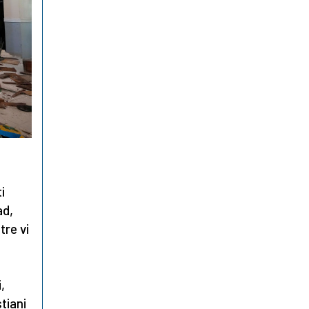
i
ad,
tre vi
,
stiani