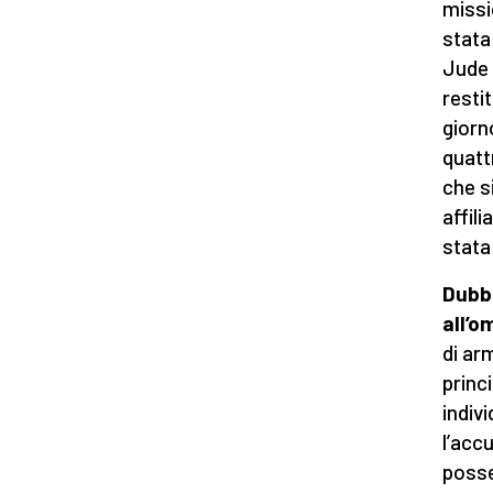
missi
stata
Jude 
resti
giorn
quatt
che s
affil
stata
Dubbi
all’o
di ar
princ
indiv
l’accu
posse