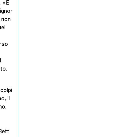
. «È
ignor
a non
uel
erso
i
to.
 colpi
o, il
mo
,
Bett