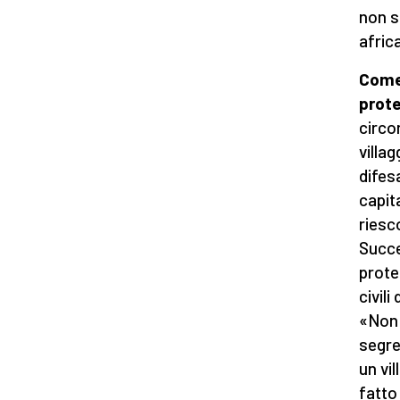
non s
africa
Come 
prote
circo
villag
difes
capita
riesc
Succe
prote
civili
«Non 
segre
un vi
fatto