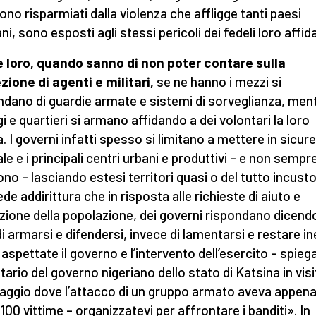
ono risparmiati dalla violenza che affligge tanti paesi
ni, sono esposti agli stessi pericoli dei fedeli loro affida
loro, quando sanno di non poter contare sulla
zione di agenti e militari,
se ne hanno i mezzi si
ndano di guardie armate e sistemi di sorveglianza, men
gi e quartieri si armano affidando a dei volontari la loro
a. I governi infatti spesso si limitano a mettere in sicure
le e i principali centri urbani e produttivi – e non sempre
ono – lasciando estesi territori quasi o del tutto incustod
de addirittura che in risposta alle richieste di aiuto e
zione della popolazione, dei governi rispondano dicendo
 di armarsi e difendersi, invece di lamentarsi e restare ine
aspettate il governo e l’intervento dell’esercito – spiega
tario del governo nigeriano dello stato di Katsina in visi
llaggio dove l’attacco di un gruppo armato aveva appen
 100 vittime – organizzatevi per affrontare i banditi». In