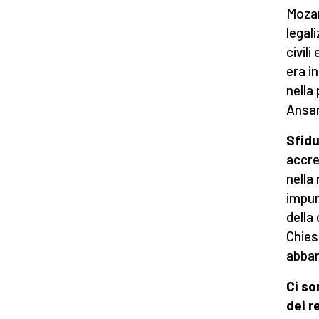
Mozam
legal
civili
era i
nella
Ansar
Sfidu
accre
nella
impun
della
Chies
abban
Ci so
dei r