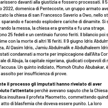
rissero davanti alla giustizia e fossero processati. Il 5
o 2022, domenica di Pentecoste, un gruppo armato av
cato la chiesa di san Francesco Saverio a Owo, nello st
 sparando e facendo esplodere cariche di dinamite. Si 
rando la messa, la chiesa era gremita e fu una strage.
no 25 fedeli e un centinaio furono feriti. Il bilancio poi s
time con la morte di altri 16 feriti. Il 9 giugno Idris Abdul
a, Al Qasim Idris, Jamiu Abdulmalik e Abdulhaleem Idri
stati condannati a morte per impiccagione dall’Alta Cor
le di Abuja, la capitale nigeriana, giudicati colpevoli di
d’accusa. Un quinto indiziato, Momoh Otuho Abubakar, 
 assolto per insufficienza di prove.
te il processo gli imputati hanno rivelato di aver
iuto l’attentato
perchè avevano saputo che la Chiesa
lica insultava il profeta Maometto, commettendo quind
 atto di blasfemia che doveva essere punito. La loro