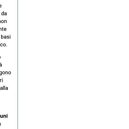
e
e da
 non
nte
 basi
ico.
o
à
angono
ri
alla
cuni
a