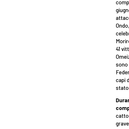
compa
giugn
attac
Ondo,
celeb
Moriro
41 vit
Omeiz
sono 
Federa
capi 
stato
Duran
comp
catto
grave