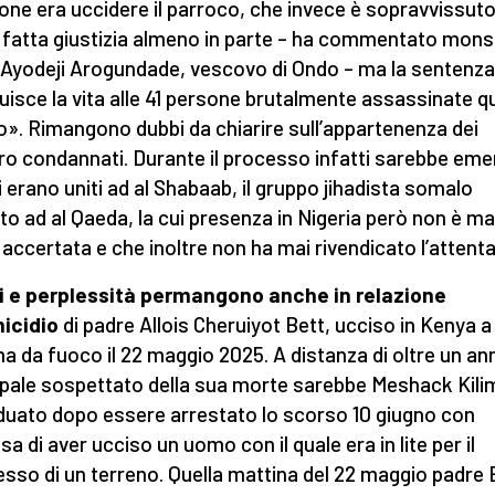
one era uccidere il parroco, che invece è sopravvissuto
 fatta giustizia almeno in parte – ha commentato mons
Ayodeji Arogundade, vescovo di Ondo – ma la sentenz
tuisce la vita alle 41 persone brutalmente assassinate q
o». Rimangono dubbi da chiarire sull’appartenenza dei
ro condannati. Durante il processo infatti sarebbe em
i erano uniti ad al Shabaab, il gruppo jihadista somalo
iato ad al Qaeda, la cui presenza in Nigeria però non è ma
 accertata e che inoltre non ha mai rivendicato l’attenta
 e perplessità permangono anche in relazione
micidio
di padre Allois Cheruiyot Bett, ucciso in Kenya a
ma da fuoco il 22 maggio 2025. A distanza di oltre un ann
ipale sospettato della sua morte sarebbe
Meshack Kili
iduato dopo essere arrestato lo scorso 10 giugno con
sa di aver ucciso un uomo con il quale era in lite per il
sso di un terreno. Quella mattina del 22 maggio padre 