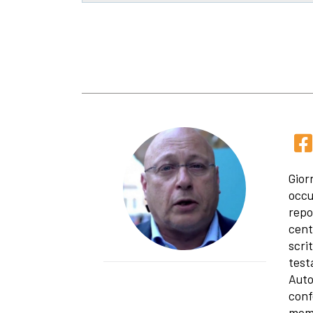
Gior
occu
repo
cent
scri
test
Auto
conf
memb