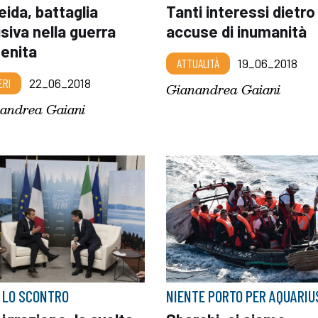
ida, battaglia
Tanti interessi dietro
siva nella guerra
accuse di inumanità
enita
ATTUALITÀ
19_06_2018
ERI
22_06_2018
Gianandrea Gaiani
andrea Gaiani
 LO SCONTRO
NIENTE PORTO PER AQUARIU