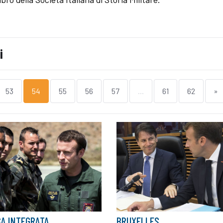
i
53
54
55
56
57
...
61
62
»
SA INTEGRATA
BRUXELLES