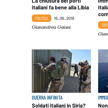
La chiusura dei porti
Immi
italiani fa bene alla Libia
ital
com
POLITICA
16_06_2018
EDIT
Gianandrea Gaiani
Gian
GUERRA INFINITA
IMMI
Soldati italiani in Siria?
Non