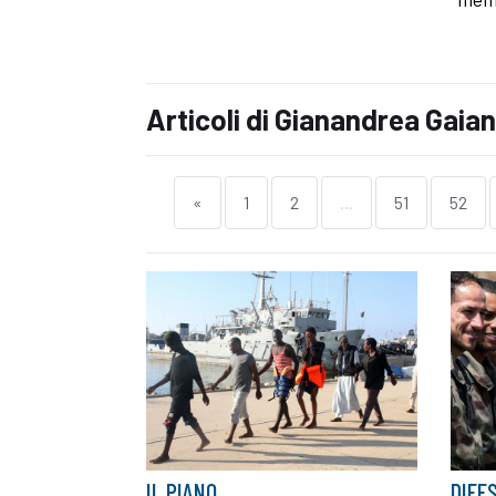
Articoli di Gianandrea Gaian
«
1
2
...
51
52
IL PIANO
DIFE