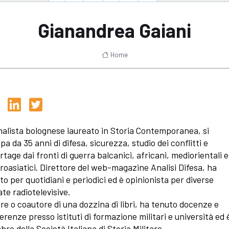
Gianandrea Gaiani
Home
nalista bolognese laureato in Storia Contemporanea, si
pa da 35 anni di difesa, sicurezza, studio dei conflitti e
rtage dai fronti di guerra balcanici, africani, mediorientali e
roasiatici. Direttore del web-magazine Analisi Difesa, ha
tto per quotidiani e periodici ed è opinionista per diverse
ate radiotelevisive.
re o coautore di una dozzina di libri, ha tenuto docenze e
erenze presso istituti di formazione militari e università ed 
ro della Società Italiana di Storia Militare.