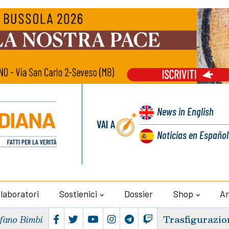
News
in English
VAI A
Noticias
en Español
llaboratori
Sostienici
Dossier
Shop
Ar
Trasfigurazio
efano Bimbi