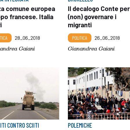
za comune europea
Il decalogo Conte per
po francese. Italia
(non) governare i
i
migranti
TICA
28_06_2018
POLITICA
26_06_2018
andrea Gaiani
Gianandrea Gaiani
ITI CONTRO SCIITI
POLEMICHE