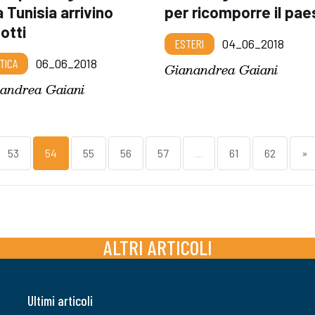
a Tunisia arrivino
per ricomporre il pae
otti
ESTERI
04_06_2018
TICA
06_06_2018
Gianandrea Gaiani
andrea Gaiani
53
54
55
56
57
...
61
62
»
ALTRI ARTICOLI
Ultimi articoli