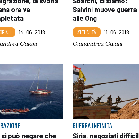
grazione, la svolta
Sbarchi, ci siamo:
iana ora va
Salvini muove guerra
pletata
alle Ong
ORIALI
14_06_2018
ATTUALITÀ
11_06_2018
andrea Gaiani
Gianandrea Gaiani
GRAZIONE
GUERRA INFINITA
 si può negare che
Siria, negoziati difficil