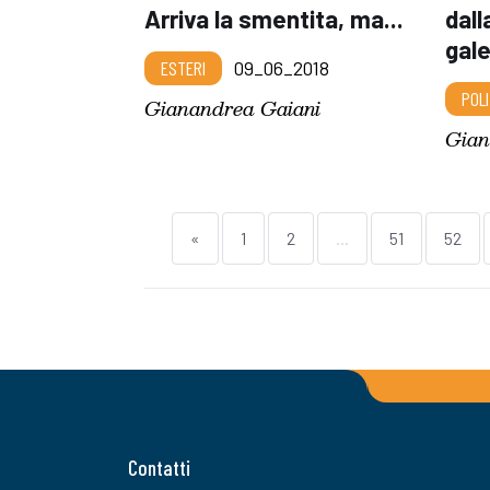
Arriva la smentita, ma...
dall
gale
ESTERI
09_06_2018
POLI
Gianandrea Gaiani
Gian
«
1
2
...
51
52
Contatti