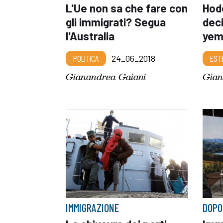
L'Ue non sa che fare con
Hode
gli immigrati? Segua
deci
l'Australia
yem
POLITICA
24_06_2018
EST
Gianandrea Gaiani
Gian
IMMIGRAZIONE
DOPO