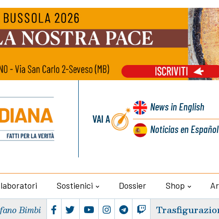
News
in English
VAI A
Noticias
en Español
llaboratori
Sostienici
Dossier
Shop
Ar
Trasfigurazio
efano Bimbi