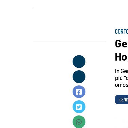
CORTO
Ge
Ho
In Ge
più "
omose
GEND