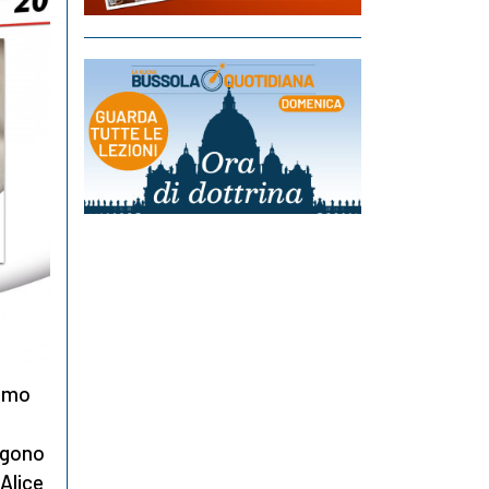
uomo
ngono
Alice