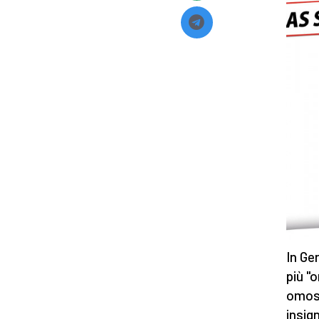
In Ge
più "
omose
insig