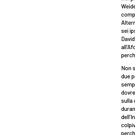
Weide
compa
Altern
sei i
David
all’Af
perch
Non s
due p
sempr
dovre
sulla
duran
dell’I
colpi
perch