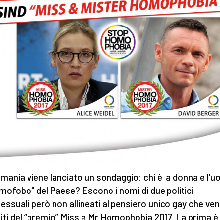
rmania viene lanciato un sondaggio: chi è la donna e l'
omofobo" del Paese? Escono i nomi di due politici
ssuali però non allineati al pensiero unico gay che ve
niti del “premio” Miss e Mr Homophobia 2017. La prima è 