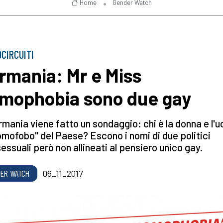
Home
Gender Watch
CIRCUITI
rmania: Mr e Miss
mophobia sono due gay
rmania viene fatto un sondaggio: chi è la donna e l'
omofobo" del Paese? Escono i nomi di due politici
ssuali però non allineati al pensiero unico gay.
ER WATCH
06_11_2017