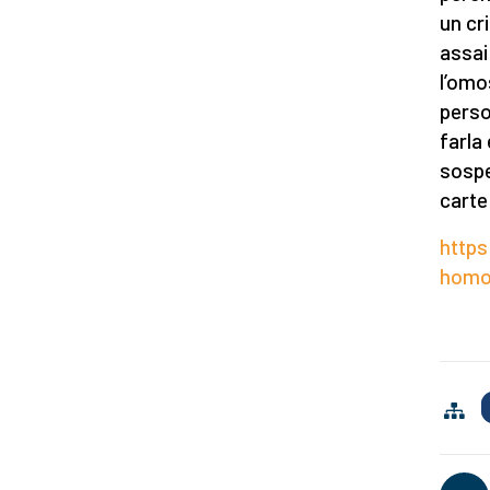
un cr
assai
l’omo
perso
farla
sospet
carte
http
homo