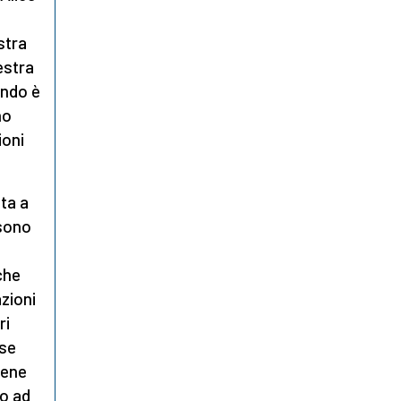
stra
estra
ondo è
no
ioni
ta a
 sono
che
zioni
ri
sse
iene
to ad