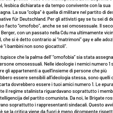
l, lesbica dichiarata e da tempo convivente con la sua
gna. La sua “colpa” è quella di militare nel partito di de
ative für Deutschland. Per gli attivisti gay se tu sei di d
pso facto “omofobo”, anche se sei omosessuale. Il sec
 Berger, con un passato nella Cdu ma ultimamente vici
d, che si è detto contrario ai “matrimoni” gay e alle adoz
é “i bambini non sono giocattoli”.
tupisce che la palma dell’ “omofobia” sia stata assegna
ersone omosessuali. Nelle ideologie i nemici numero 1
e gli appartenenti a quell’insieme di persone che più
bbero essere sensibili all’ideologia stessa, sono quelli 
 carta dovrebbero essere i tuoi amici numero 1. Le epura
te il regime stalinista riguardavano soprattutto i memb
ntelligencija del partito comunista. Da noi, le Brigate ro
vano soprattutto i rappresentanti sindacali. Questo avv
è se la critica viene da fuori è meno dirompente rispet