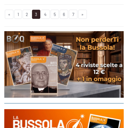
«
1
2
3
4
5
6
7
»