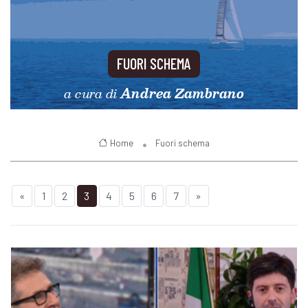
FUORI SCHEMA
a cura di
Andrea Zambrano
Home
Fuori schema
«
1
2
3
4
5
6
7
»