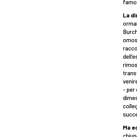
famos
La di
orma
Burchi
omose
racco
dell’
rimos
trans
venir
- per
dimes
colle
succ
Ma ec
chiun