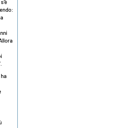
 s'è
vendo:
ta
anni
Allora
i
.
 ha
e
ù