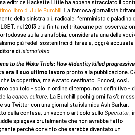
sa editrice Hackette Little ha appena stracciato il cont
ltimo libro di Julie Burchill
. La famosa giornalista britan
ente della sinistra più radicale, femminista e paladina 
i LGBT, nel 2013 era finita nel tritacarne per osservazion
ortodosse sulla transfobia, considerata una delle voci 
alismo più fedeli sostenitrici di Israele, oggi è accusata 
ditore di
islamofobia
.
me to the Woke Trials: How #Identity killed progressive
cs
era il suo ultimo lavoro
pronto alla pubblicazione. C'
nche la copertina, ma è stato cestinato. Eccoci, così,
timo capitolo - solo in ordine di tempo, non definitivo - d
della
cancel culture
. La Burchill pochi giorni fa s'è mess
are su Twitter con una giornalista islamica Ash Sarkar.
to della contesa, un vecchio articolo sullo
Spectator
, 
iddle spiegava brutalmente che non avrebbe fatto
egnante perché convinto che sarebbe diventato un