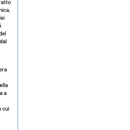
ratto
nica,
dei
i
del
dal
era
ella
a a
in cui