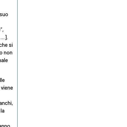
 suo
o
”,
[…].
che si
ro non
nale
lle
 viene
anchi,
 la
hanno