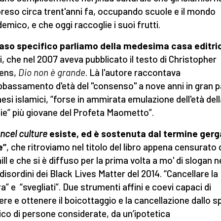
preso circa trent'anni fa, occupando scuole e il mondo
emico, e che oggi raccoglie i suoi frutti.
aso specifico parliamo della medesima casa editri
ti, che nel 2007 aveva pubblicato il testo di Christopher
hens,
Dio non è grande
. Là l'autore raccontava
abbassamento d'età del "consenso" a nove anni in gran p
aesi islamici, “forse in ammirata emulazione dell'età del
ie” più giovane del Profeta Maometto”.
ncel culture
esiste, ed è sostenuta dal termine gerg
e”
, che ritroviamo nel titolo del libro appena censurato 
ll e che si è diffuso per la prima volta a mo' di slogan n
 disordini dei Black Lives Matter del 2014. “Cancellare la
a” e “svegliati”. Due strumenti affini e coevi capaci di
ere e ottenere il boicottaggio e la cancellazione dallo s
ico di persone considerate, da un’ipotetica