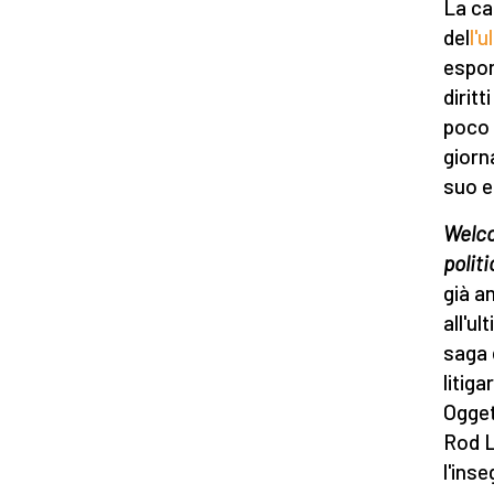
La ca
del
l'u
espon
diritt
poco 
giorn
suo e
Welco
politi
già a
all'ul
saga 
litig
Ogget
Rod L
l'ins