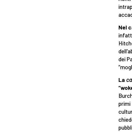
intra
accad
Nel c
infat
Hitc
dell'
dei P
“mogl
La
ca
“wok
Burchi
primi
cultur
chied
pubbl