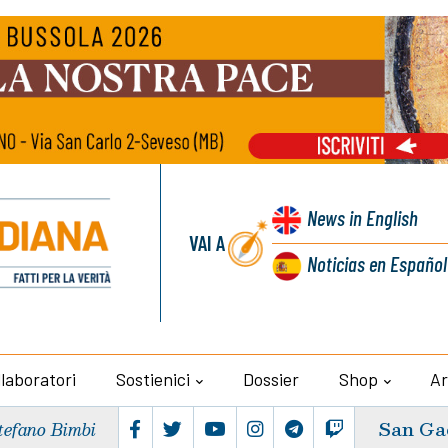
News
in English
VAI A
Noticias
en Español
llaboratori
Sostienici
Dossier
Shop
Ar
San Ga
tefano Bimbi