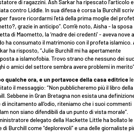
tatore di ragazzini. Ash Sarkar ha ripescato l’articolo e
iata contro Liddle. In sua difesa è corsa la Burchill scri
 per favore ricordarmi l'età della prima moglie del profe
tto?, grazie in anticipo”. Com'è noto, Aisha - la sposa
letta di Maometto, la ‘madre dei credenti’ - aveva nove 
o ha consumato il matrimonio con il profeta islamico. 
rkar ha risposto, “Julie Burchill mi ha apertamente
posta a islamofobia. Trovo strano che nessuno dei suo
ghi o amici del settore sembra avere problemi in merito”
 qualche ora, e un portavoce della casa editrice
le
itato il messaggio: “Non pubblicheremo più il libro della
ill. Sebbene in Gran Bretagna non esista una definizion
e di incitamento all'odio, riteniamo che i suoi commenti
slam non siano difendibili da un punto di vista morale”.
inistratore delegato della Hackette Little ha bollato le
e di Burchill come “deplorevoli” e una delle giornaliste pi