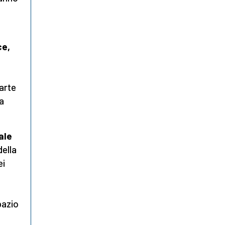
ce,
arte
la
ale
della
ei
pazio