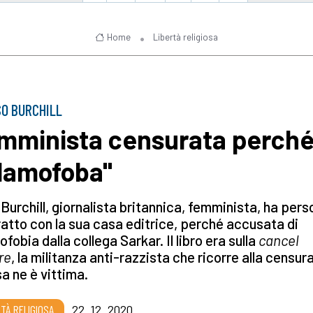
Home
Libertà religiosa
SO BURCHILL
mminista censurata perch
slamofoba"
 Burchill, giornalista britannica, femminista, ha perso
atto con la sua casa editrice, perché accusata di
ofobia dalla collega Sarkar. Il libro era sulla
cancel
re
, la militanza anti-razzista che ricorre alla censura
a ne è vittima.
RTÀ RELIGIOSA
22_12_2020