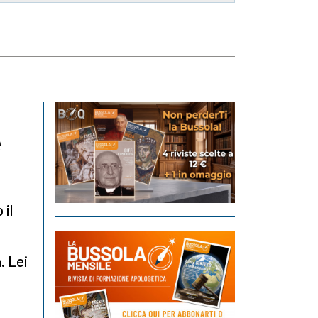
é
 il
. Lei