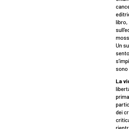
cance
editr
libro
sull'
mossa
Un su
sento
s’imp
sono 
La vi
liber
prima
parti
dei c
criti
rient