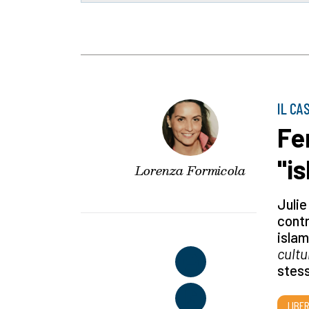
IL CA
Fe
"i
Lorenza Formicola
Julie
contr
islam
cultu
stess
LIBE