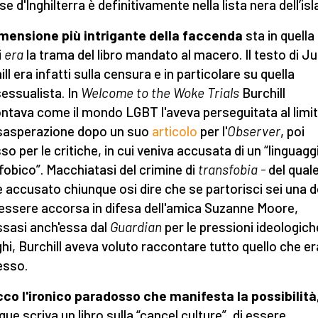
e d'Inghilterra è definitivamente nella lista nera dell’is
mensione più intrigante della faccenda
sta in quella
i
era
la trama del libro mandato al macero. Il testo di Ju
ll era infatti sulla censura e in particolare su quella
ssualista. In
Welcome to the Woke Trials
Burchill
ntava come il mondo LGBT l'aveva perseguitata al limi
esasperazione dopo un suo
articolo
per l'
Observer
, poi
so per le critiche, in cui veniva accusata di un “linguagg
fobico”. Macchiatasi del crimine di
transfobia -
del qual
e accusato chiunque osi dire che se partorisci sei una 
 essere accorsa in difesa dell'amica Suzanne Moore,
sasi anch'essa dal
Guardian
per le pressioni ideologich
ghi, Burchill aveva voluto raccontare tutto quello che er
esso.
co l'ironico paradosso che manifesta la possibilità
que scriva un libro sulla “cancel culture”, di essere