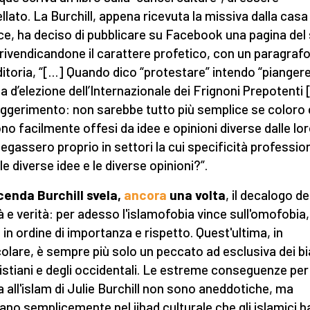
llato. La Burchill, appena ricevuta la missiva dalla casa
ice, ha deciso di pubblicare su Facebook una pagina del
, rivendicandone il carattere profetico, con un paragraf
editoria, “[…] Quando dico “protestare” intendo “piangere
 d’elezione dell’Internazionale dei Frignoni Prepotenti 
ggerimento: non sarebbe tutto più semplice se coloro 
no facilmente offesi da idee e opinioni diverse dalle lo
iegassero proprio in settori la cui specificità professio
le diverse idee e le diverse opinioni?”.
cenda Burchill svela,
ancora
una volta
, il decalogo de
tà e verità: per adesso l'islamofobia vince sull'omofobia,
 in ordine di importanza e rispetto. Quest'ultima, in
colare, è sempre più solo un peccato ad esclusiva dei bi
ristiani e degli occidentali. Le estreme conseguenze per
ca all'islam di Julie Burchill non sono aneddotiche, ma
rano semplicemente nel jihad culturale che gli islamici 