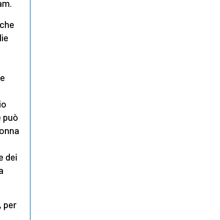
lam.
 che
lie
te
io
e può
donna
e dei
a
,
per