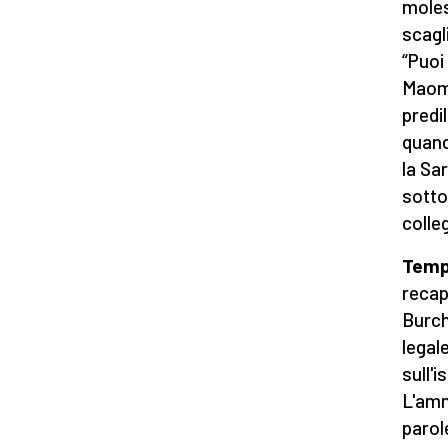
moles
scagl
“Puoi
Maome
predi
quand
la Sa
sotto
colle
Tempo
recap
Burch
legal
sull'i
L'amm
parol