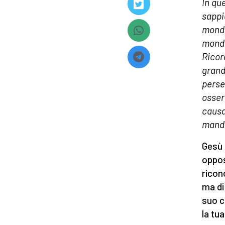
In qu
sappi
mondo
mondo
Ricor
grand
perse
osser
causa
manda
Gesù 
oppos
ricon
ma di 
suo c
la tu