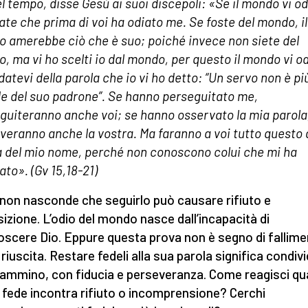
el tempo, disse Gesù ai suoi discepoli: «Se il mondo vi od
ate che prima di voi ha odiato me. Se foste del mondo, il
 amerebbe ciò che è suo; poiché invece non siete del
, ma vi ho scelti io dal mondo, per questo il mondo vi od
datevi della parola che io vi ho detto: “Un servo non è pi
e del suo padrone”. Se hanno perseguitato me,
guiteranno anche voi; se hanno osservato la mia parola
veranno anche la vostra. Ma faranno a voi tutto questo 
 del mio nome, perché non conoscono colui che mi ha
to». (Gv 15,18-21)
non nasconde che seguirlo può causare rifiuto e
izione. L’odio del mondo nasce dall’incapacità di
oscere Dio. Eppure questa prova non è segno di fallime
riuscita. Restare fedeli alla sua parola significa condivi
ammino, con fiducia e perseveranza. Come reagisci q
a fede incontra rifiuto o incomprensione? Cerchi