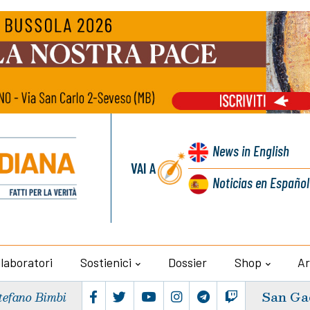
News
in English
VAI A
Noticias
en Español
llaboratori
Sostienici
Dossier
Shop
Ar
San Ga
tefano Bimbi