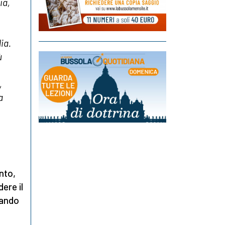
ia,
ia.
ù
,
a
nto,
dere il
uando