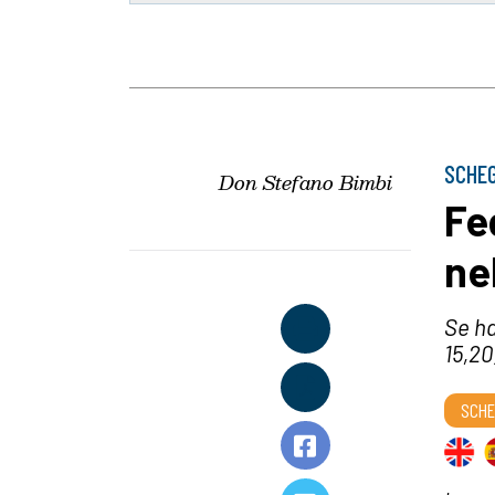
SCHEG
Don Stefano Bimbi
Fe
ne
Se ha
15,20
SCHE