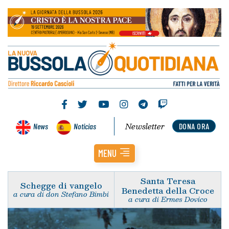
Newsletter
News
Noticias
DONA ORA
MENU
Santa Teresa
Schegge di vangelo
Benedetta della Croce
a cura di don Stefano Bimbi
a cura di Ermes Dovico