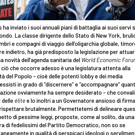
ha inviato i suoi annuali piani di battaglia ai suoi servi 
ondo. La classe dirigente dello Stato di New York, brul
mbri e compagni di viaggio dell’oligarchia globale, timor
re indietro, ha già predisposto la legislazione per attua
ima novità dell’agenda sanitaria del
World Economic Foru
 ciò che occorre adesso è una legislatura attenta alla
tà del Popolo – cioè delle potenti lobby e dei media
essisti in grado di “discernere” e “accompagnare” quant
azione ovviamente ha sempre desiderato – che convalidi
t
delle
élite
e lo inoltri a un Governatore ansioso di firma
 rispettare brutalmente. Permettetemi di delineare que
etto di pessime leggi, proposte, come al solito, da una
ra di fedelissimi del Partito Democratico, non so se
aneamente in qualità di perspicaci ideologi o servilmen