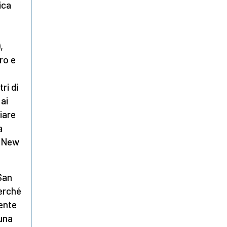
ica
i
,
ro e
ri di
 ai
giare
a
i New
San
perché
gente
 una