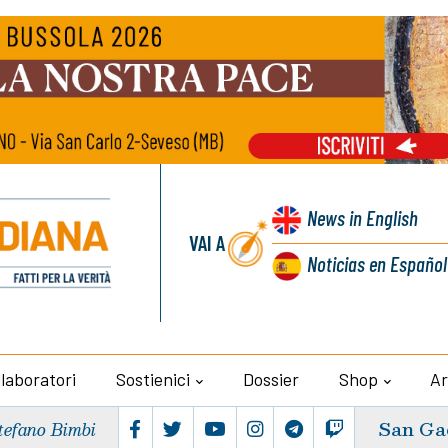
News
in English
VAI A
Noticias
en Español
llaboratori
Sostienici
Dossier
Shop
Ar
San Ga
tefano Bimbi