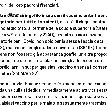
rdini dei loro padroni finanziari.
stro
diktat
siringofilo inizia con il vaccino antinfluen
gatorio per tutti gli studenti
, dall’età di cinque anni ne
fino ai diciotto, al termine della scuola superiore a (Stat
e 45/State Assembly 2240), seguito da inoculazioni
gatorie per il Covid, non solo per la stessa fascia d’età
8), ma anche per gli studenti universitari (S6495). Come
vene non fossero già abbastanza gonfie, un’altra propos
 consente ulteriori inoculazioni per gli adolescenti dai
ordici anni in su: per qualsiasi vaccino e senza il conse
enitori (S3041/A3192).
solo l’inizio.
Poiché secondo l’opinione comune chiunq
da una culla si dedica immediatamente ad attività sessu
nsidera doverosa la somministrazione di qualsiasi sos
qualsiasi vaccino per le malattie sessualmente trasmissib