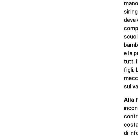
mano 
sirin
deve 
comple
scuol
bambi
e la 
tutti 
figli.
mecca
sui v
Alla 
incon
contr
costa
di in