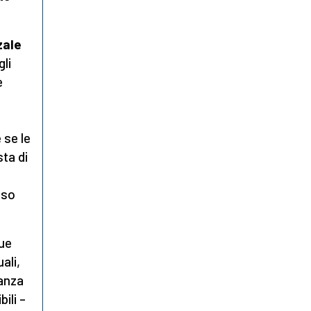
zale
gli
e
 se le
ta di
nso
ue
ali,
tanza
ili –