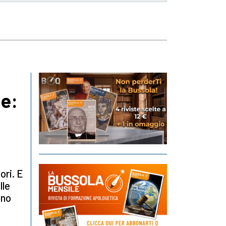
e:
ori. E
lle
ano