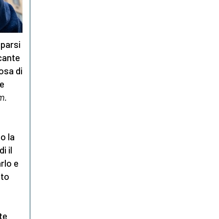
sparsi
icante
osa di
re
m.
o la
 il
rlo e
sto
te