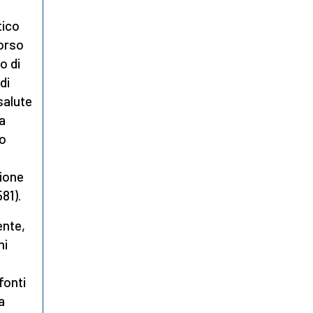
tico
orso
o di
di
salute
 a
ro
zione
81).
nte,
ni
fonti
a