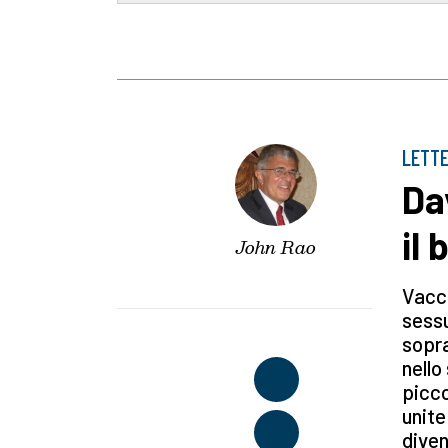
LETTE
Da
il 
John Rao
Vacci
sessu
sopra
nello
picco
unite
diven