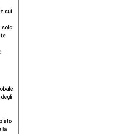
in cui
o solo
nte
e
lobale
degli
oleto
lla