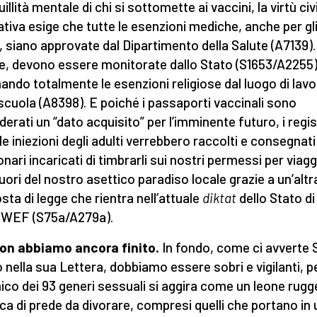
illità mentale di chi si sottomette ai vaccini, la virtù civ
lativa esige che tutte le esenzioni mediche, anche per gl
i, siano approvate dal Dipartimento della Salute (A7139).
re, devono essere monitorate dallo Stato (S1653/A2255)
nando totalmente le esenzioni religiose dal luogo di lavo
 scuola (A8398). E poiché i passaporti vaccinali sono
derati un “dato acquisito” per l’imminente futuro, i regist
le iniezioni degli adulti verrebbero raccolti e consegnati
onari incaricati di timbrarli sui nostri permessi per viag
 fuori del nostro asettico paradiso locale grazie a un’altr
sta di legge che rientra nell’attuale
diktat
dello Stato d
/WEF (S75a/A279a).
on abbiamo ancora finito.
In fondo, come ci avverte 
o nella sua Lettera, dobbiamo essere sobri e vigilanti, 
mico dei 93 generi sessuali si aggira come un leone rug
rca di prede da divorare, compresi quelli che portano in