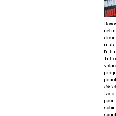
Davos 
nel m
di me
resta
l’ult
Tutto
volon
progr
popol
dikta
farlo
pacch
schie
spont