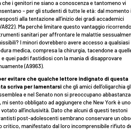
 che i genitori ne siano a conoscenza e tantomeno vi
sentano – per gli studenti di tutte le età: dal momento 
esposti alla tentazione all’inizio dei gradi accademici
/A822). Ma perché limitare questo vantaggio ricorrend
strumenti sanitari per affrontare le malattie sessualme
issibili? I minori dovrebbero avere accesso a qualsiasi
dura medica, compresa la chirurgia, tacendone a quell
 e quei padri fastidiosi con la mania di disapprovare
nuamente (A9963).
per evitare che qualche lettore indignato di questa
ta scriva per lamentarsi
che gli amici dell’oligarchia g
Assemblea e nel Senato non si preoccupano abbastanza 
i, mi sento obbligato ad aggiungere che New York è uno
votato all’inclusività. Dato che alcuni di questi testoni
antisti post-adolescenti sembrano conservare un obs
to critico, manifestato dal loro incomprensibile rifiuto de