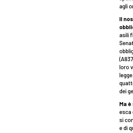
agli o
Il no
obbli
asili 
Senat
obbli
(A837
loro 
legge
quatt
dei g
Ma è 
esca 
si co
e di 