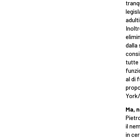
tranqu
legis
adult
Inolt
elimi
dalla
consi
tutte 
funzi
al di
propo
York
Ma, n
Pietr
il ne
in ce