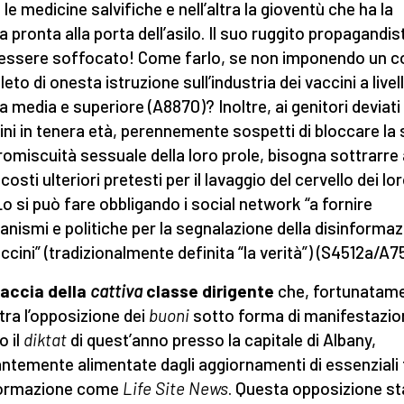
le medicine salvifiche e nell’altra la gioventù che ha la
ga pronta alla porta dell’asilo. Il suo ruggito propagandis
essere soffocato! Come farlo, se non imponendo un c
to di onesta istruzione sull’industria dei vaccini a livell
a media e superiore (A8870)? Inoltre, ai genitori deviati 
ni in tenera età, perennemente sospetti di bloccare la 
promiscuità sessuale della loro prole, bisogna sottrarre
i costi ulteriori pretesti per il lavaggio del cervello dei lo
 Lo si può fare obbligando i social network “a fornire
nismi e politiche per la segnalazione della disinforma
accini” (tradizionalmente definita “la verità”) (S4512a/A75
faccia della
cattiva
classe dirigente
che, fortunatame
tra l’opposizione dei
buoni
sotto forma di manifestazio
o il
diktat
di quest’anno presso la capitale di Albany,
ntemente alimentate dagli aggiornamenti di essenziali 
formazione come
Life Site News
. Questa opposizione st