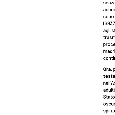
senza
accon
sono 
(S937
agli 
trasm
proce
madri
conti
Ora, 
testa
nell’
adult
Stato 
oscur
spiri