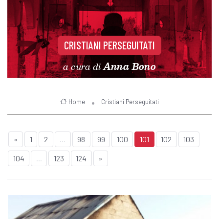
CRISTIANI PERSEGUITATI
a cura di
Anna Bono
Home
Cristiani Perseguitati
«
1
2
...
98
99
100
101
102
103
104
...
123
124
»