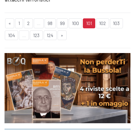
«
1
2
...
98
99
100
101
102
103
104
...
123
124
»