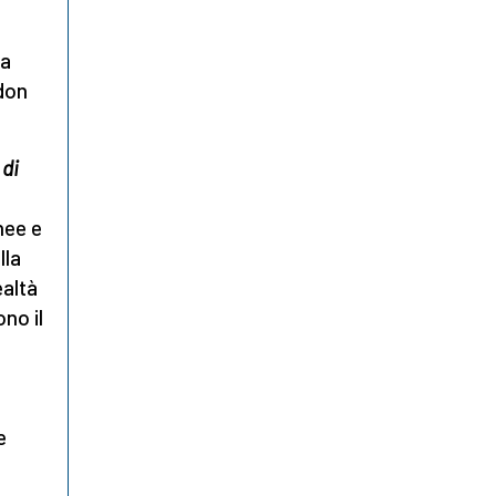
za
don
di
nee e
lla
ealtà
no il
e