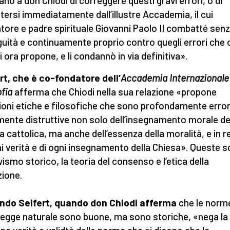
ano a don Chiodi di correggere questi gravi errori, o di
tersi immediatamente dall’illustre Accademia, il cui
tore e padre spirituale Giovanni Paolo II combatté sen
uità e continuamente proprio contro quegli errori che 
i ora propone, e li condannò in via definitiva».
rt, che è co-fondatore dell’
Accademia Internazionale 
ofia
afferma che Chiodi nella sua relazione «propone
ioni etiche e filosofiche che sono profondamente erro
mente distruttive non solo dell’insegnamento morale de
a cattolica, ma anche dell’essenza della moralità, e in r
ni verità e di ogni insegnamento della Chiesa». Queste so
ivismo storico, la teoria del consenso e l’etica della
zione.
ndo Seifert, quando don Chiodi afferma
che le norm
 legge naturale sono buone, ma sono storiche, «nega la