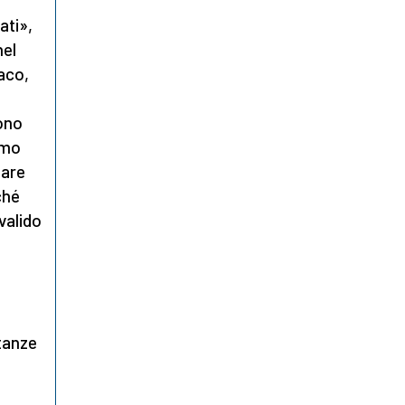
ati»,
nel
aco,
ono
amo
mare
ché
valido
tanze