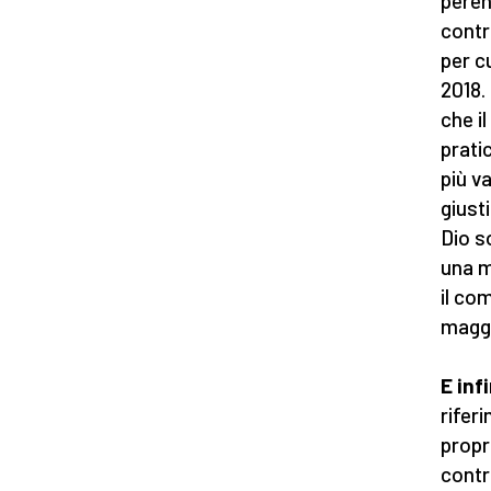
peren
contr
per c
2018.
che i
prati
più v
giust
Dio s
una m
il co
maggi
E inf
rifer
propr
contr