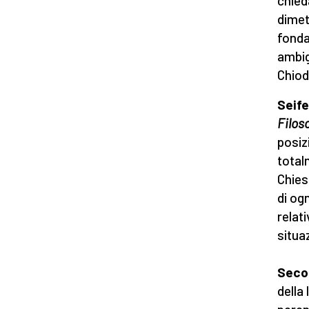
chied
dimet
fonda
ambig
Chiod
Seife
Filos
posiz
total
Chies
di og
relat
situa
Seco
della