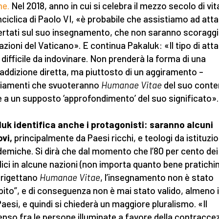
me.
Nel 2018, anno in cui si celebra il mezzo secolo di vit
enciclica di Paolo VI, «è probabile che assistiamo ad att
rtati sul suo insegnamento, che non saranno scoraggi
 azioni del Vaticano». E continua Pakaluk: «Il tipo di att
 difficile da indovinare. Non prenderà la forma di una
addizione diretta, ma piuttosto di un aggiramento –
iamenti che svuoteranno
Humanae Vitae
del suo conte
e a un supposto ‘approfondimento’ del suo significato».
uk identifica anche i protagonisti: saranno alcuni
vi,
principalmente da Paesi ricchi, e teologi da istituzio
emiche. Si dirà che dal momento che l’80 per cento dei
lici in alcune nazioni (non importa quanto bene pratichin
 rigettano
Humanae Vitae
, l’insegnamento non è stato
pito”, e di conseguenza non è mai stato valido, almeno 
Paesi, e quindi si chiederà un maggiore pluralismo. «Il
nso fra le persone illuminate a favore della contracce