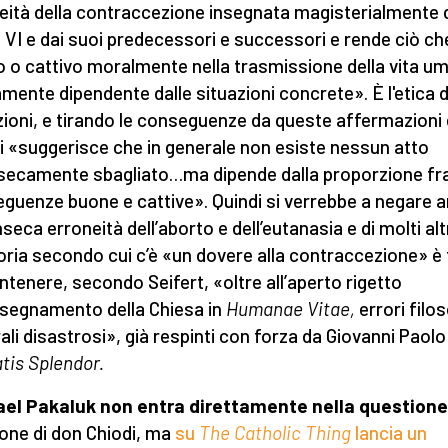
eità della contraccezione insegnata magisterialmente 
 VI e dai suoi predecessori e successori e rende ciò ch
 o cattivo moralmente nella trasmissione della vita u
amente dipendente dalle situazioni concrete». È l'etica d
zioni, e tirando le conseguenze da queste affermazioni
i «suggerisce che in generale non esiste nessun atto
nsecamente sbagliato…ma dipende dalla proporzione fr
guenze buone e cattive». Quindi si verrebbe a negare 
inseca erroneità dell’aborto e dell’eutanasia e di molti altr
oria secondo cui c’è «un dovere alla contraccezione» è 
ntenere, secondo Seifert, «oltre all’aperto rigetto
insegnamento della Chiesa in
Humanae Vitae,
errori filos
ali disastrosi», già respinti con forza da Giovanni Paolo I
atis Splendor.
ael Pakaluk non entra direttamente nella question
ione di don Chiodi, ma
su
The Catholic Thing
lancia un