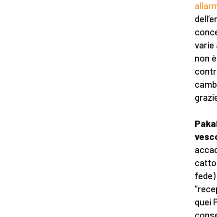
allar
dell’
conce
varie
non è
contr
camb
grazi
Pakal
vesco
accad
catto
fede)
“rece
quei 
conse