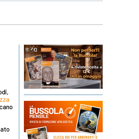
odi,
izza
ccano
:
nato