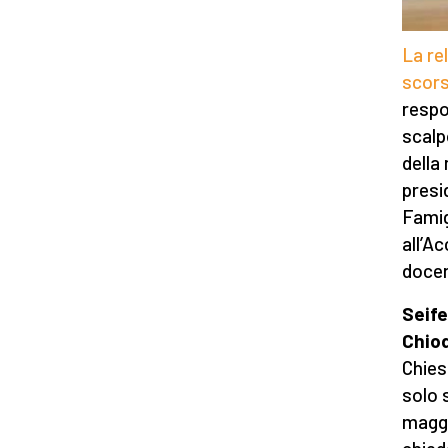
La re
scor
respo
scalp
della
presi
Famig
all’A
docen
Seife
Chiod
Chies
solo 
maggi