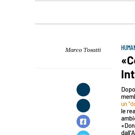
HUMAN
Marco Tosatti
«C
In
Dopo 
membr
un "d
le re
ambig
«Don 
dall'