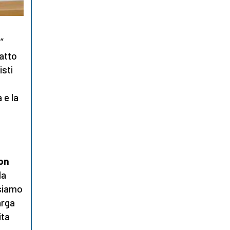
”
fatto
isti
 e la
don
la
ssiamo
arga
ita