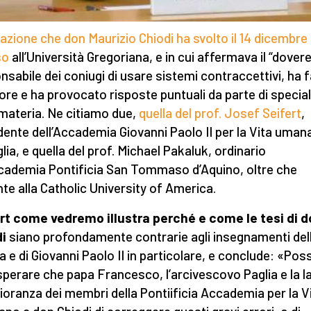
lazione che don Maurizio Chiodi ha svolto il 14 dicembre
so
all’Università Gregoriana, e in cui affermava il “dovere
nsabile dei coniugi di usare sistemi contraccettivi, ha 
ore e ha provocato risposte puntuali da parte di special
 materia. Ne citiamo due,
quella del prof. Josef Seifert
,
dente dell’Accademia Giovanni Paolo II per la Vita umana
lia, e quella del prof. Michael Pakaluk, ordinario
ccademia Pontificia San Tommaso d’Aquino, oltre che
te alla Catholic University of America.
rt come vedremo illustra perché e come le tesi di 
i
siano profondamente contrarie agli insegnamenti del
a e di Giovanni Paolo II in particolare, e conclude: «Po
sperare che papa Francesco, l’arcivescovo Paglia e la l
oranza dei membri della Pontiificia Accademia per la V