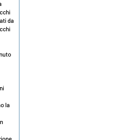
a
acchi
ati da
acchi
nuto
ni
o la
in
zione