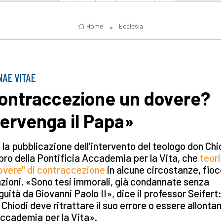
Home
Ecclesia
AE VITAE
ontraccezione un dovere?
tervenga il Papa»
la pubblicazione dell'intervento del teologo don Chi
o della Pontificia Accademia per la Vita, che
teor
overe" di contraccezione
in alcune circostanze, fio
azioni. «Sono tesi immorali, già condannate senza
uità da Giovanni Paolo II», dice il professor Seifert
Chiodi deve ritrattare il suo errore o essere allonta
Accademia per la Vita».