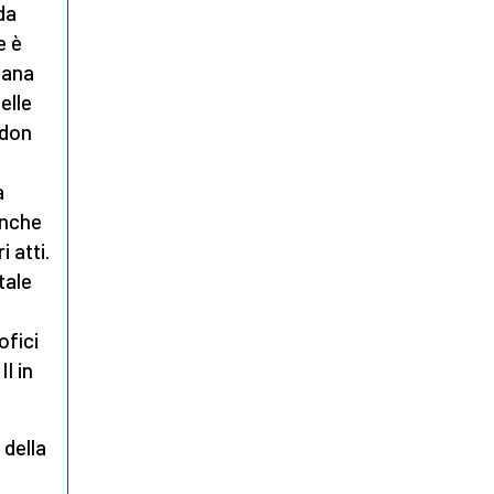
da
e è
mana
elle
 don
a
anche
i atti.
tale
ofici
I in
e
della