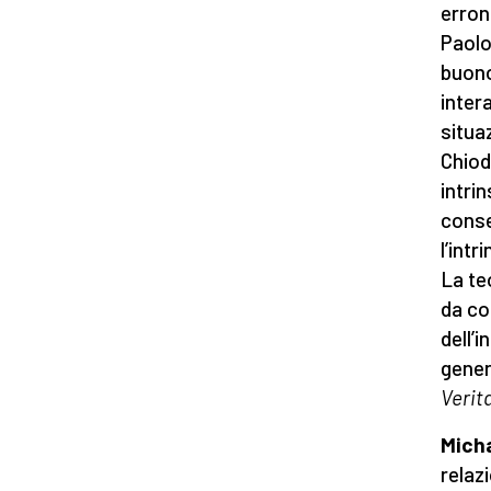
erron
Paolo
buono
inter
situa
Chiod
intri
conse
l’intr
La te
da co
dell’
gener
Verit
Mich
relaz