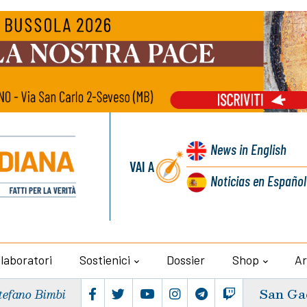
News
in English
VAI A
Noticias
en Español
llaboratori
Sostienici
Dossier
Shop
Ar
San Ga
tefano Bimbi