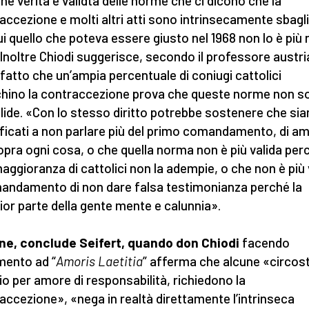
ne verità e validtà delle norme che ci dicono che la
accezione e molti altri atti sono intrinsecamente sbagli
ui quello che poteva essere giusto nel 1968 non lo è più 
 Inoltre Chiodi suggerisce, secondo il professore austri
l fatto che un’ampia percentuale di coniugi cattolici
chino la contraccezione prova che queste norme non s
alide. «Con lo stesso diritto potrebbe sostenere che si
ificati a non parlare più del primo comandamento, di a
opra ogni cosa, o che quella norma non è più valida per
aggioranza di cattolici non la adempie, o che non è più 
mandamento di non dare falsa testimonianza perché la
or parte della gente mente e calunnia».
ine, conclude Seifert, quando don Chiodi
facendo
imento ad “
Amoris Laetitia
” afferma che alcune «circos
io per amore di responsabilità, richiedono la
accezione», «nega in realtà direttamente l’intrinseca