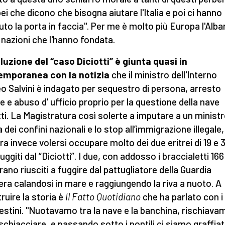
ei che dicono che bisogna aiutare l'Italia e poi ci hanno
uto la porta in faccia". Per me è molto più Europa l'Alban
 nazioni che l'hanno fondata.
luzione del “caso Diciotti” è giunta quasi in
emporanea con la notizia
che il ministro dell'Interno
o Salvini è indagato per sequestro di persona, arresto
le e abuso d' ufficio proprio per la questione della nave
tti. La Magistratura così solerte a imputare a un ministr
 dei confini nazionali e lo stop all’immigrazione illegale
a invece volersi occupare molto dei due eritrei di 19 e 
uggiti dal “Diciotti”. I due, con addosso i braccialetti 166
rano riusciti a fuggire dal pattugliatore della Guardia
era calandosi in mare e raggiungendo la riva a nuoto. A
ruire la storia è
Il Fatto Quotidiano
che ha parlato con i
estini. "Nuotavamo tra la nave e la banchina, rischiava
 schiacciare, e passando sotto i pontili ci siamo graffiat