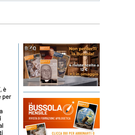
, è
e per
la
i
al
ti