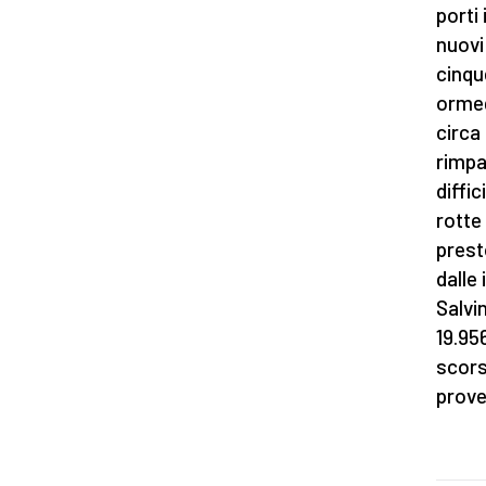
porti
nuovi 
cinque
ormeg
circa
rimpa
diffic
rotte
prest
dalle 
Salvin
19.95
scors
proven