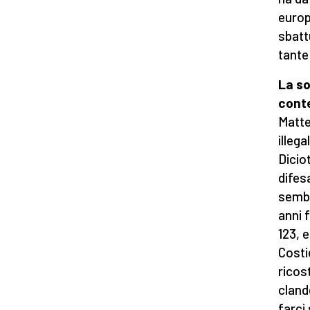
europ
sbatt
tante
La so
cont
Matte
illega
Dicio
difesa
sembr
anni f
123, e
Costi
ricost
cland
farci