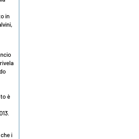
o in
lvini,
ancio
rivela
ndo
ato è
013.
 che i