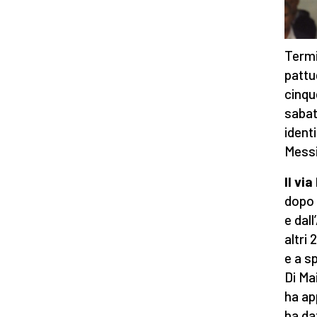
Termi
pattu
cinqu
sabat
ident
Messi
Il vi
dopo 
e dal
altri
e a s
Di Mai
ha ap
ha da