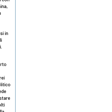
hina,
n
,
si in
li
i.
orto
rei
litico
vede
istare
lti
lla