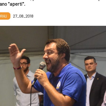
tano "aperti".
RIALI
27_08_2018