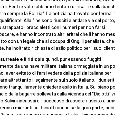
 ami. Per tre volte abbiamo tentato di risalire sulla banc
era sempre la Polizia". La notizia ha trovato conferma i
qualificate. Alla fine sono riusciti a andare via dal porto
 strappato i braccialetti con i numeri per non farsi
oscere, e hanno incontrato altri eritrei che li hanno mes
tto con un legale che si occupa di Ong. Il penalista, che 
e, ha inoltrato richiesta di asilo politico per i suoi client
 surreale e il ridicolo
quindi, pur essendo fuggiti
almente da una nave militare italiana ormeggiata in un p
no, aver evitato di farsi vedere dalla polizia italiana per
re altrettanto illegalmente sul suolo italiano, i due erit
nno tranquillamente chiedere asilo in Italia. Sul piano po
ancio dalla bagarre sollevata dalla vicenda del “Diciotti” 
o Salvini incassare il successo di essere riuscito a sm
remis i migranti sul Diciotti anche se la gran parte, acco
 Chiesa, resteranno comunque in Italia. Il vicepremier de