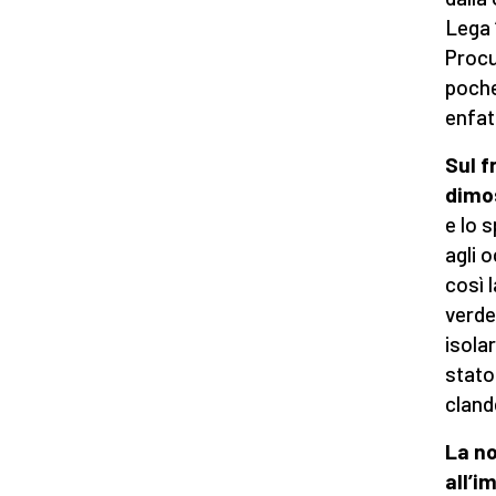
Lega 
Procu
poche
enfat
Sul f
dimos
e lo 
agli o
così l
verde
isolar
stato 
cland
La no
all’i