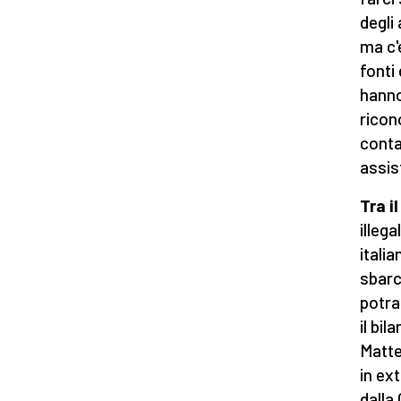
degli
ma c'
fonti 
hanno
ricon
conta
assist
Tra il
illeg
italia
sbarca
potra
il bil
Matte
in ext
dalla