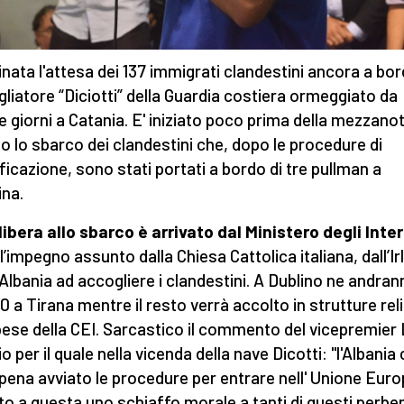
nata l'attesa dei 137 immigrati clandestini ancora a bor
gliatore “Diciotti” della Guardia costiera ormeggiato da
e giorni a Catania. E' iniziato poco prima della mezzanot
o lo sbarco dei clandestini che, dopo le procedure di
ificazione, sono stati portati a bordo di tre pullman a
na.
a libera allo sbarco è arrivato dal Ministero degli Inter
l’impegno assunto dalla Chiesa Cattolica italiana, dall’I
l’Albania ad accogliere i clandestini. A Dublino ne andran
 20 a Tirana mentre il resto verrà accolto in strutture rel
pese della CEI. Sarcastico il commento del vicepremier 
o per il quale nella vicenda della nave Dicotti: "l'Albania
pena avviato le procedure per entrare nell' Unione Euro
to a questa uno schiaffo morale a tanti di questi perben