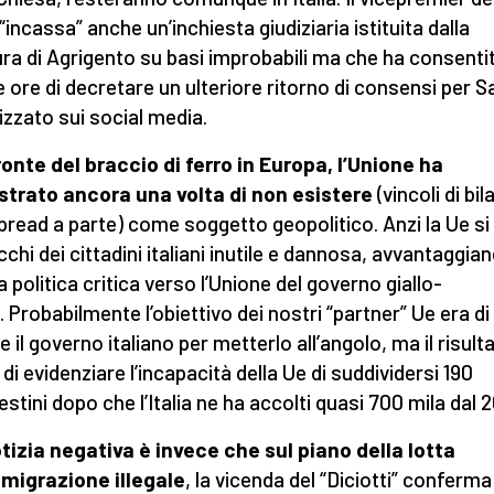
“incassa” anche un’inchiesta giudiziaria istituita dalla
ra di Agrigento su basi improbabili ma che ha consentit
 ore di decretare un ulteriore ritorno di consensi per Sa
izzato sui social media.
ronte del braccio di ferro in Europa, l’Unione ha
trato ancora una volta di non esistere
(vincoli di bil
spread a parte) come soggetto geopolitico. Anzi la Ue si 
cchi dei cittadini italiani inutile e dannosa, avvantaggia
a politica critica verso l’Unione del governo giallo-
. Probabilmente l’obiettivo dei nostri “partner” Ue era di
e il governo italiano per metterlo all’angolo, ma il risult
di evidenziare l’incapacità della Ue di suddividersi 190
estini dopo che l’Italia ne ha accolti quasi 700 mila dal 2
tizia negativa è invece che sul piano della lotta
mmigrazione illegale
, la vicenda del “Diciotti” conferma