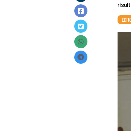
risul
EDITO