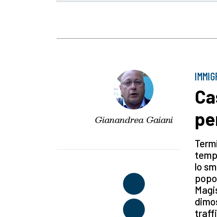
IMMIG
Ca
per
Gianandrea Gaiani
Termi
tempo
lo sm
popol
Magis
dimos
traff