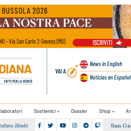
News
in English
VAI A
Noticias
en Español
llaboratori
Sostienici
Dossier
Shop
Ar
San Ga
tefano Bimbi