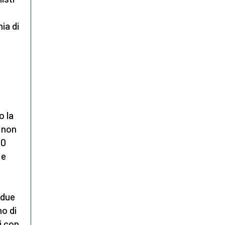
ia di
o la
, non
30
 e
 due
mo di
i con