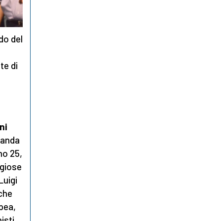
do del
te di
ni
rlanda
no 25,
igiose
Luigi
 che
pea,
isti