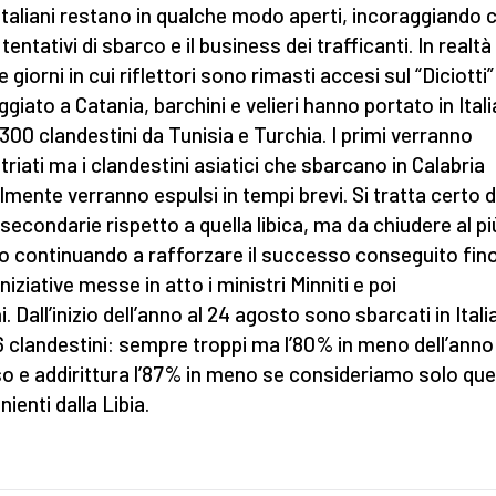
 italiani restano in qualche modo aperti, incoraggiando 
tentativi di sbarco e il business dei trafficanti. In realtà
 giorni in cui riflettori sono rimasti accesi sul “Diciotti”
giato a Catania, barchini e velieri hanno portato in Itali
 300 clandestini da Tunisia e Turchia. I primi verranno
triati ma i clandestini asiatici che sbarcano in Calabria
ilmente verranno espulsi in tempi brevi. Si tratta certo d
 secondarie rispetto a quella libica, ma da chiudere al pi
o continuando a rafforzare il successo conseguito fin
iniziative messe in atto i ministri Minniti e poi
i. Dall’inizio dell’anno al 24 agosto sono sbarcati in Itali
6 clandestini: sempre troppi ma l’80% in meno dell’anno
o e addirittura l’87% in meno se consideriamo solo quel
ienti dalla Libia.