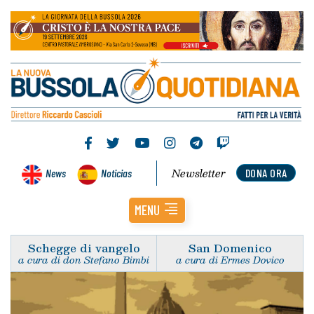
Newsletter
News
Noticias
DONA ORA
MENU
Schegge di vangelo
San Domenico
a cura di don Stefano Bimbi
a cura di Ermes Dovico