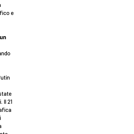
a
fico e
 un
gando
utin
state
 Il 21
afica
i
a
 sta