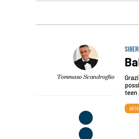
SIBER
Ba
Tommaso Scandroglio
Grazi
possi
teen 
ARTI