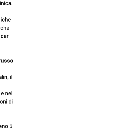
inica.
a
tiche
 che
nder
 russo
in, il
 e nel
oni di
eno 5