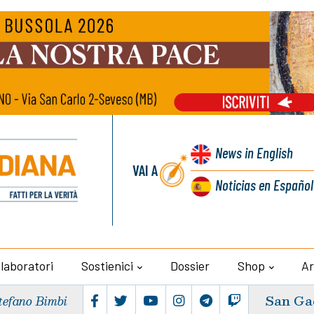
News
in English
VAI A
Noticias
en Español
llaboratori
Sostienici
Dossier
Shop
Ar
San Ga
tefano Bimbi