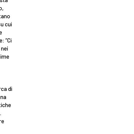
o,
ttano
su cui
e
e: “Ci
 nei
time
rca di
una
tiche
.
re