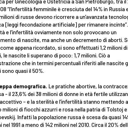
ca per Ginecologia e Ostetricia a San Pietroburgo, tra i
008 “l'infertilità femminile è cresciuta del 14% in Russia 
5 milioni di russe devono ricorrere a un'avanzata tecnolo
a [leggi fecondazione artificiale] per rimanere incinte”
lità e l’infertilità ovviamente non solo provocano un
mento di nascite, ma anche un decremento di aborti. S
 come appena ricordato, si sono effettuati 1,2 milioni di
, le nascite li superano di poco: 1,7 milioni. Ciò a
razione che in termini percentuali riferiti alle nascite g
i sono quasi il 50%.
teppa demografica.
Le pratiche abortive, la contracc
a - il 23,6% dei 38 milioni di donne in età fertile utilizza
ccettivo – e la sterilità e l’infertilità stanno mettendo a
milioni di fiocchi azzurri e rosa nella patria di Tolstoj e
evskij. Infatti la popolazione russa è scesa da quasi 14
i nel 1991 a meno di 142 milioni nel 2010. Circa il 20% del