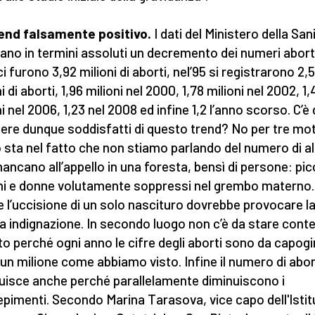
end falsamente positivo.
I dati del Ministero della San
trano in termini assoluti un decremento dei numeri aborti
i furono 3,92 milioni di aborti, nel’95 si registrarono 2,
i di aborti, 1,96 milioni nel 2000, 1,78 milioni nel 2002, 1,
i nel 2006, 1,23 nel 2008 ed infine 1,2 l’anno scorso. C’è
ere dunque soddisfatti di questo trend? No per tre motiv
 sta nel fatto che non stiamo parlando del numero di al
ancano all’appello in una foresta, bensì di persone: pic
i e donne volutamente soppressi nel grembo materno.
 l’uccisione di un solo nascituro dovrebbe provocare l
a indignazione. In secondo luogo non c’è da stare conte
to perché ogni anno le cifre degli aborti sono da capogi
i un milione come abbiamo visto. Infine il numero di abor
uisce anche perché parallelamente diminuiscono i
pimenti. Secondo Marina Tarasova, vice capo dell'Istit