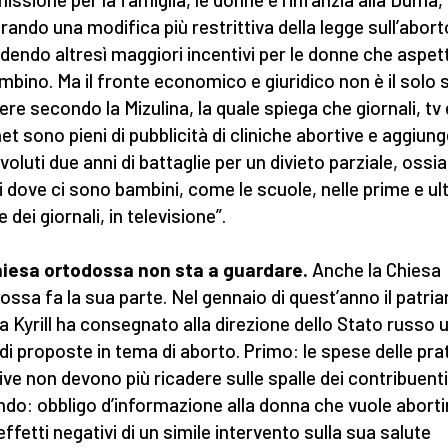
rando una modifica più restrittiva della legge sull’abort
dendo altresì maggiori incentivi per le donne che aspe
mbino. Ma il fronte economico e giuridico non è il solo 
tere secondo la Mizulina, la quale spiega che giornali, tv 
et sono pieni di pubblicità di cliniche abortive e aggiung
oluti due anni di battaglie per un divieto parziale, ossia
i dove ci sono bambini, come le scuole, nelle prime e ul
 dei giornali, in televisione”.
iesa ortodossa non sta a guardare.
Anche la Chiesa
ossa fa la sua parte. Nel gennaio di quest’anno il patria
 Kyrill ha consegnato alla direzione dello Stato russo 
 di proposte in tema di aborto. Primo: le spese delle pra
ive non devono più ricadere sulle spalle dei contribuenti
do: obbligo d’informazione alla donna che vuole aborti
effetti negativi di un simile intervento sulla sua salute