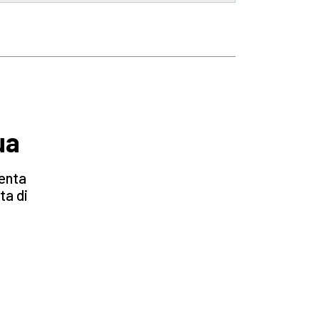
ua
venta
ta di