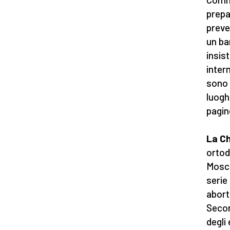
prepa
preve
un ba
insis
intern
sono v
luogh
pagine
La Ch
ortod
Mosca
serie
abort
Secon
degli 