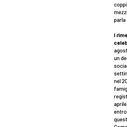
coppi
mezzi
parla 
I rim
celeb
agost
un de
social
setti
nel 2
famig
regist
april
entro
quest
Commi