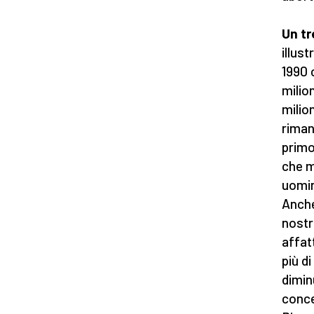
Un tr
illus
1990 c
milion
milion
riman
primo
che m
uomin
Anche
nostr
affat
più d
dimin
conce