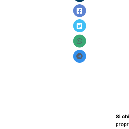
Si c
propr