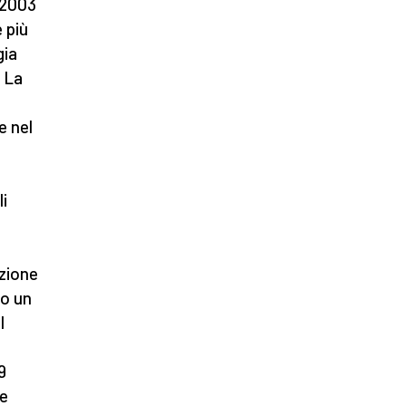
l 2003
e più
gia
. La
e nel
li
ezione
no un
l
9
le