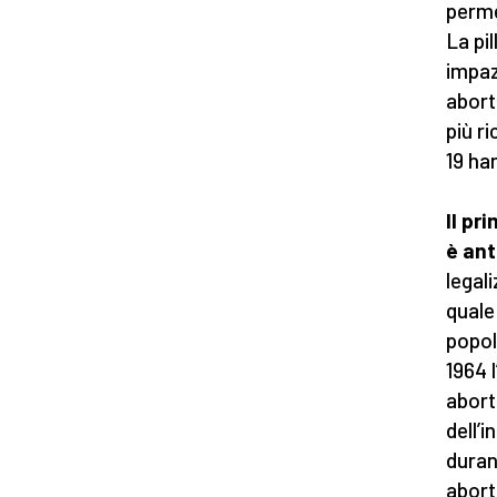
perme
La pi
impaz
abort
più r
19 ha
Il pr
è ant
legali
quale
popol
1964 
abort
dell’
duran
aborti