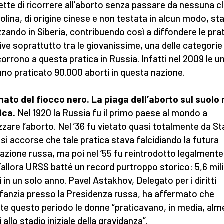
tte di ricorrere all’aborto senza passare da nessuna cl
llolina, di origine cinese e non testata in alcun modo, st
zando in Siberia, contribuendo così a diffondere le pra
ive soprattutto tra le giovanissime, una delle categorie
icorrono a questa pratica in Russia. Infatti nel 2009 le u
nno praticato 90.000 aborti in questa nazione.
imato del fiocco nero. La piaga dell’aborto sul suolo
ica.
Nel 1920 la Russia fu il primo paese al mondo a
zzare l’aborto. Nel ’36 fu vietato quasi totalmente da Stal
 si accorse che tale pratica stava falcidiando la futura
azione russa, ma poi nel ‘55 fu reintrodotto legalmente
l’allora URSS batté un record purtroppo storico: 5,6 mili
i in un solo anno. Pavel Astakhov, Delegato per i diritti
infanzia presso la Presidenza russa, ha affermato che
te questo periodo le donne “praticavano, in media, alm
 allo stadio iniziale della gravidanza”.