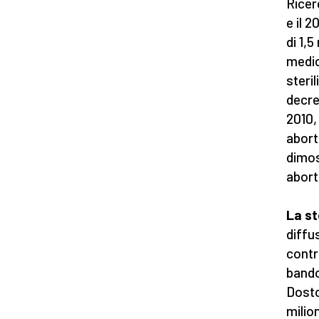
Ricer
e il 2
di 1,
medic
steri
decre
2010,
aborti
dimost
abort
La s
diffus
contra
bando 
Dosto
milion