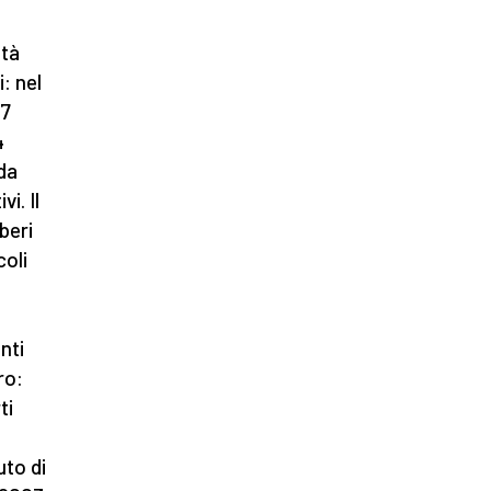
ità
: nel
57
4
 da
i. Il
beri
coli
a
nti
ro:
ti
uto di