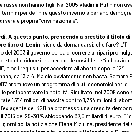
e russe non hanno figli. Nel 2005 Vladimir Putin non us
 termini per definire questo inverno siberiano demogra
di vera e propria “crisi nazionale”.
edi. A questo punto, prendendo a prestito il titolo di
re libro di Lenin
, viene da domandarsi: che fare? L’11
o del 2003 il governo cerca di correre ai ripari promul
creto che riduce il numero delle cosiddette “indicazioni
i”, cioè i requisiti per accedere all’aborto dopo la 12°
mana, da 13 a 4. Ma ciò ovviamente non basta. Sempre P
007 promuove un programma di aiuti economici per le
lie per incentivare la natalità. Risultato: nel 2008 sono 
rate 1,714 milioni di nascite contro 1,234 milioni di aborti.
e l’ex agente del KGB ha promesso una crescita demogr
 il 2015 del 25-30% sbloccando 37,5 miliardi di euro. E’ d
i giorni poi la notizia che Elena Mizulina, presidente dell
ssione per la famiglia, le donne e l'infanzia alla Duma,