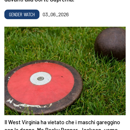
GENDER WATCH
03_06_2026
Il West Virginia ha vietato che i maschi gareggino
con le donne. Ma Becky Pepper-Jackson, uomo