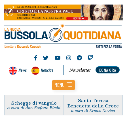
Newsletter
News
Noticias
DONA ORA
MENU
Santa Teresa
Schegge di vangelo
Benedetta della Croce
a cura di don Stefano Bimbi
a cura di Ermes Dovico