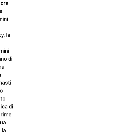
adre
re
mini
y, la
mini
ano di
ha
a
masti
no
rto
ica di
prime
sua
 la