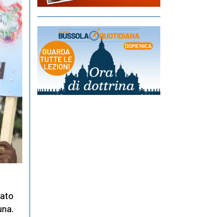
tato
una.