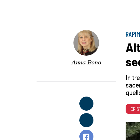
RAPIM
Al
se
Anna Bono
In tre
sacer
quell
CRIS