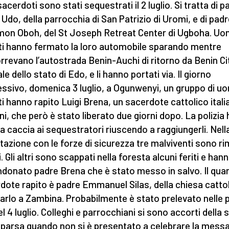
acerdoti sono stati sequestrati il 2 luglio. Si tratta di p
 Udo, della parrocchia di San Patrizio di Uromi, e di pad
mon Oboh, del St Joseph Retreat Center di Ugboha. Uo
i hanno fermato la loro automobile sparando mentre
rrevano l’autostrada Benin-Auchi di ritorno da Benin Cit
le dello stato di Edo, e li hanno portati via. Il giorno
ssivo, domenica 3 luglio, a Ogunwenyi, un gruppo di uo
i hanno rapito Luigi Brena, un sacerdote cattolico itali
ni, che però è stato liberato due giorni dopo. La polizia 
la caccia ai sequestratori riuscendo a raggiungerli. Nell
ttazione con le forze di sicurezza tre malviventi sono ri
. Gli altri sono scappati nella foresta alcuni feriti e han
donato padre Brena che è stato messo in salvo. Il qua
dote rapito è padre Emmanuel Silas, della chiesa cattol
arlo a Zambina. Probabilmente è stato prelevato nelle 
el 4 luglio. Colleghi e parrocchiani si sono accorti della 
arsa quando non si è presentato a celebrare la messa