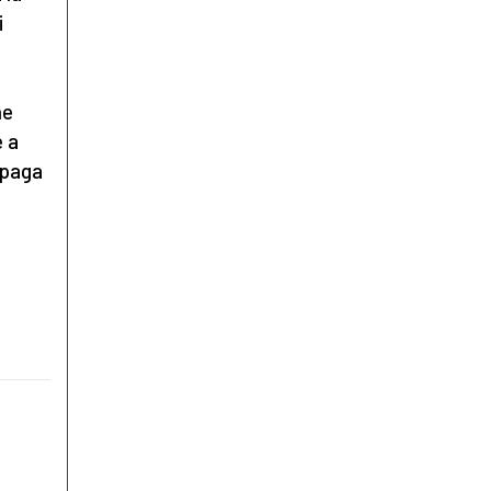
i
he
e a
 paga