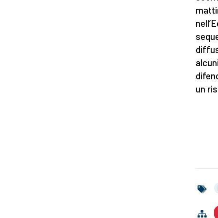
mattin
nell’E
seque
diffu
alcun
difen
un ri