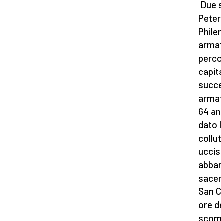
Due s
Peter
Phile
armat
perco
capita
succe
armat
64 an
dato 
collu
uccisi
abban
sacer
San C
ore d
scomp