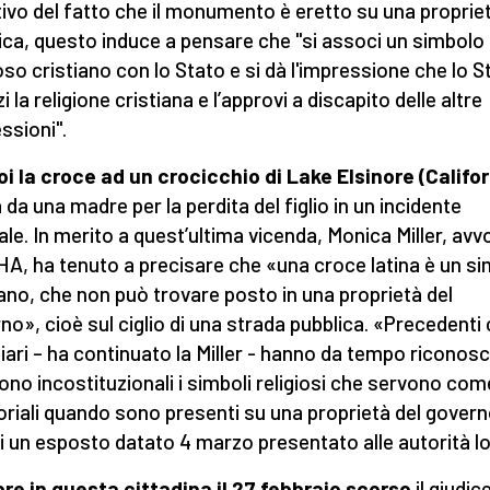
ivo del fatto che il monumento è eretto su una proprie
ica, questo induce a pensare che "si associ un simbolo
ioso cristiano con lo Stato e si dà l'impressione che lo St
i la religione cristiana e l’approvi a discapito delle altre
ssioni".
oi la croce ad un crocicchio di Lake Elsinore (Califor
 da una madre per la perdita del figlio in un incidente
ale. In merito a quest’ultima vicenda, Monica Miller, av
AHA, ha tenuto a precisare che «una croce latina è un s
iano, che non può trovare posto in una proprietà del
no», cioè sul ciglio di una strada pubblica. «Precedenti 
ziari – ha continuato la Miller - hanno da tempo riconos
ono incostituzionali i simboli religiosi che servono com
iali quando sono presenti su una proprietà del govern
i un esposto datato 4 marzo presentato alle autorità lo
e in questa cittadina il 27 febbraio scorso
il giudic