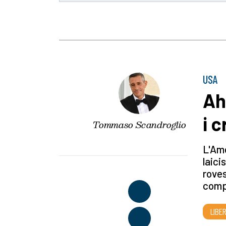
USA
Aha
i c
Tommaso Scandroglio
L'Ame
laici
roves
compr
LIBE