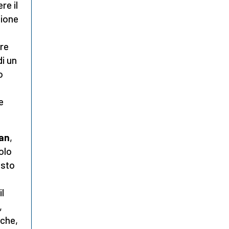
re il
zione
tre
di un
o
e
gan
,
olo
esto
l
,
 che,