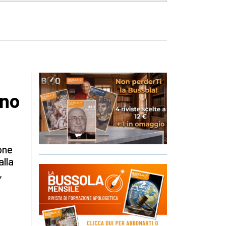
ano
one
alla
,