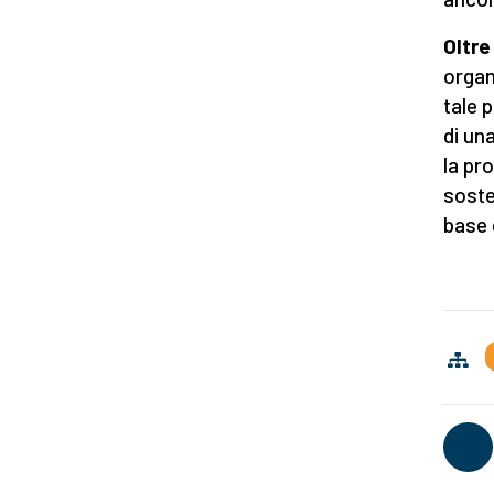
Oltre
organ
tale 
di un
la pr
soste
base 