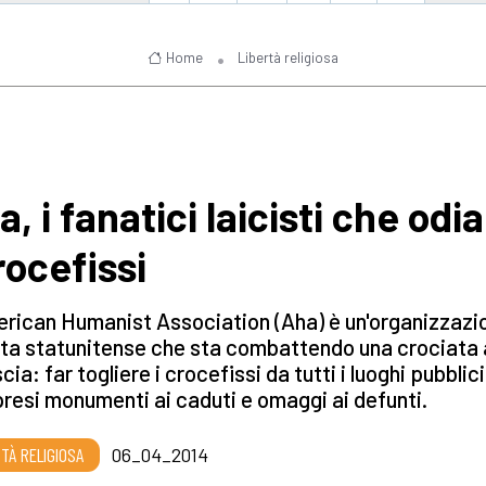
Home
Libertà religiosa
, i fanatici laicisti che odi
rocefissi
rican Humanist Association (Aha) è un'organizzazi
sta statunitense che sta combattendo una crociata 
cia: far togliere i crocefissi da tutti i luoghi pubblici
esi monumenti ai caduti e omaggi ai defunti.
RTÀ RELIGIOSA
06_04_2014