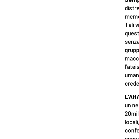
distr
memor
Tali 
quest
senza
grupp
macch
l’ate
umane
crede
L’AHA
un ne
20mil
locali
confe
ancor