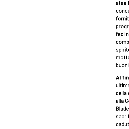
atea 
conce
forni
progr
fedi n
compo
spiri
motto
buoni 
Al fi
ultim
della 
alla 
Blad
sacrif
cadut