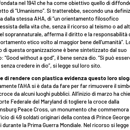
fondata nel 1941 che ha come obiettivo quello di diffonde
tto di “Umanismo”. Si tratterebbe, secondo una defini
ta dalla stessa AHA, di “un orientamento filosofico
essista della vita che, senza il ricorso al teismo o ad al
el soprannaturale, afferma il diritto e la responsabilità 
rtamento etico volto al maggior bene dell'umanità”. L
to di questa organizzazione è bene sintetizzato dal suo
: “Good without a god”, il bene senza dio. “Si può esser
senza credere in dio”, si legge sul loro sito.
ne di rendere con plastica evidenza questo loro slo
amente l’AHA si è data da fare per far rimuovere il simb
croce da alcuni luoghi pubblici. All’inizio di marzo ha chi
Corte Federale del Maryland di togliere la croce dalla
ensburg Peace Cross, un monumento che commemora i
icio di 49 soldati originari della contea di Prince George
i durante la Prima Guerra Mondiale. Nel ricorso si legge