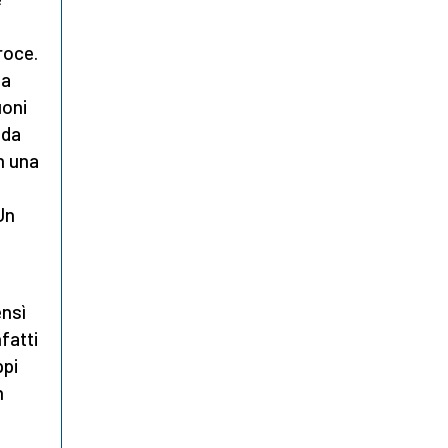
roce.
 a
uoni
 da
n una
Un
ensì
fatti
ppi
n