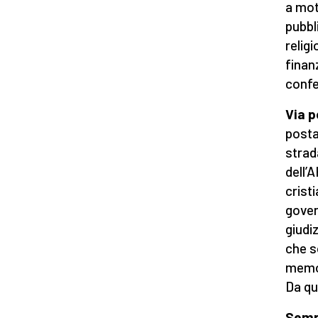
a mot
pubbl
relig
finanz
confe
Via p
posta
strad
dell’
crist
gover
giudi
che s
memor
Da qu
Sempr