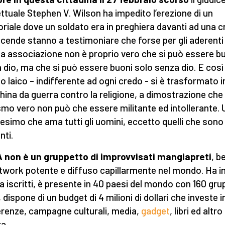
ettuale Stephen V. Wilson ha impedito l’erezione di un
iale dove un soldato era in preghiera davanti ad una c
vicende stanno a testimoniare che forse per gli aderenti
a associazione non è proprio vero che si può essere b
 dio, ma che si può essere buoni solo senza dio. E così
o laico – indifferente ad ogni credo - si è trasformato i
ina da guerra contro la religione, a dimostrazione che
ismo vero non può che essere militante ed intollerante. 
simo che ama tutti gli uomini, eccetto quelli che sono
nti.
 non è un gruppetto di improvvisati mangiapreti
, b
twork potente e diffuso capillarmente nel mondo. Ha in
a iscritti, è presente in 40 paesi del mondo con 160 gru
, dispone di un budget di 4 milioni di dollari che investe i
renze, campagne culturali, media,
gadget
, libri ed altro
a.