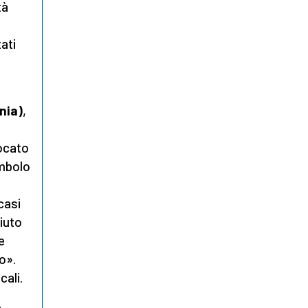
tà
ati
nia)
,
vocato
imbolo
casi
ciuto
e
o».
cali.
e