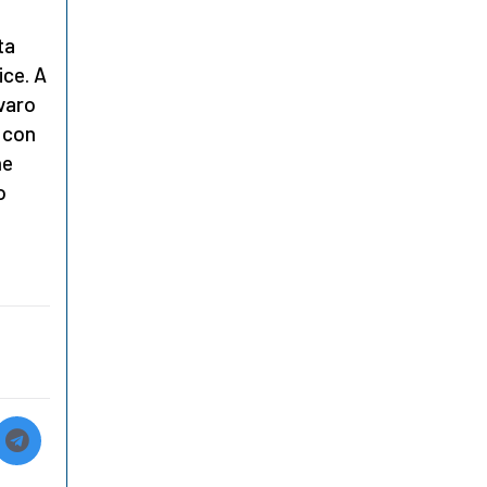
ta
ice. A
 varo
e con
ne
o