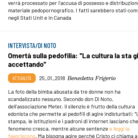
verrà processato per l'accusa di possesso e distribuzion
materiale pedopornografico. I fatti sarebbero stati co
negli Stati Unit e in Canada
INTERVISTA/DI NOTO
Omertà sulla pedofilia: "La cultura la sta g
accettando"
Benedetta Frigerio
ATTUALITÀ
25_01_2018
La foto della bimba abusata da tre donne non ha
scandalizzato nessuno. Secondo don Di Noto,
dell'associazione Meter, il silenzio è frutto della cultura
edonista che permette ai pedofili di agire indisturbati: "
stampa, le istituzioni e i padroni di internet lasciano che 
fenomeno cresca, mentre alcune sentenze
e leggi la
favoriscono
. Ma bisogna agire perché Cristo ci chiama a