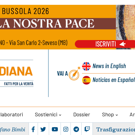
News
in English
VAI A
Noticias
en Español
llaboratori
Sostienici
Dossier
Shop
Ar
Trasfigurazio
efano Bimbi