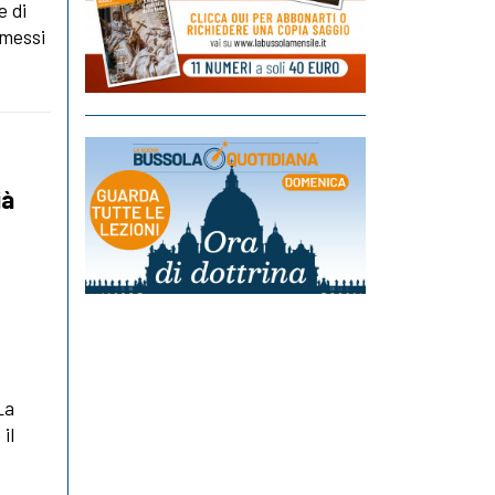
e di
mmessi
ià
La
il