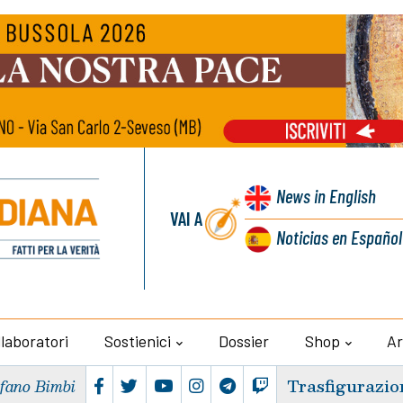
News
in English
VAI A
Noticias
en Español
llaboratori
Sostienici
Dossier
Shop
Ar
Trasfigurazio
efano Bimbi