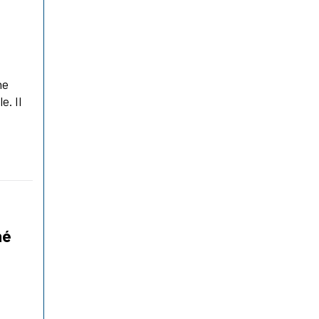
ne
e. Il
hé