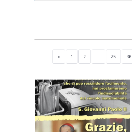
«
1
2
...
35
36