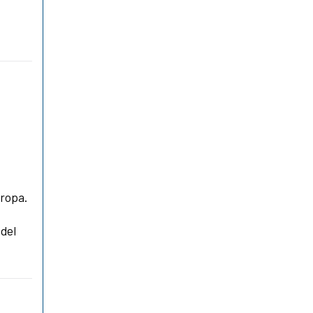
uropa.
 del