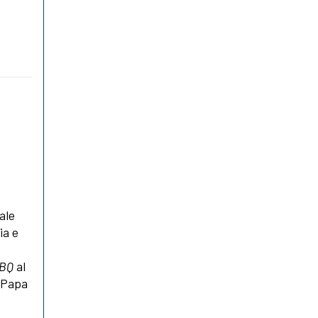
ale
ia e
a
BQ
al
l Papa