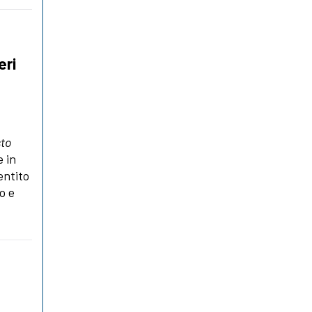
eri
sto
e in
entito
o e