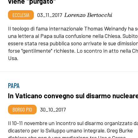
viene "purgato"
Lorenzo Bertocchi
ECCLESIA
03_11_2017
Il teologo di fama internazionale Thomas Weinandy ha s
una lettera al Papa sulla confusione nella Chiesa. Subit
essere stata resa pubblica sono arrivate le sue dimission
forse "gentilmente" richieste. Lo scontro in atto nella C
Usa.
PAPA
In Vaticano convegno sul disarmo nuclear
BORGO PIO
30_10_2017
Il 10-11 novembre un incontro sul disarmo organizzato d
dicastero per lo Sviluppo umano integrale. Greg Burke
dichiara che non è una mediazione tra Usa e Corea