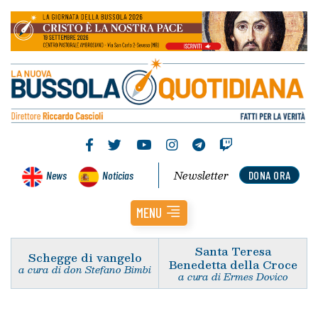
Newsletter
News
Noticias
DONA ORA
MENU
Santa Teresa
Schegge di vangelo
Benedetta della Croce
a cura di don Stefano Bimbi
a cura di Ermes Dovico