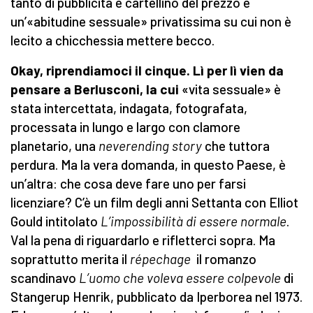
tanto di pubblicità e cartellino del prezzo è
un’«abitudine sessuale» privatissima su cui non è
lecito a chicchessia mettere becco.
Okay, riprendiamoci il cinque. Lì per lì vien da
pensare a Berlusconi, la cui
«vita sessuale» è
stata intercettata, indagata, fotografata,
processata in lungo e largo con clamore
planetario, una
neverending story
che tuttora
perdura. Ma la vera domanda, in questo Paese, è
un’altra: che cosa deve fare uno per farsi
licenziare? C’è un film degli anni Settanta con Elliot
Gould intitolato
L’impossibilità di essere normale
.
Val la pena di riguardarlo e rifletterci sopra. Ma
soprattutto merita il
répechage
il romanzo
scandinavo
L’uomo che voleva essere colpevole
di
Stangerup Henrik, pubblicato da Iperborea nel 1973.