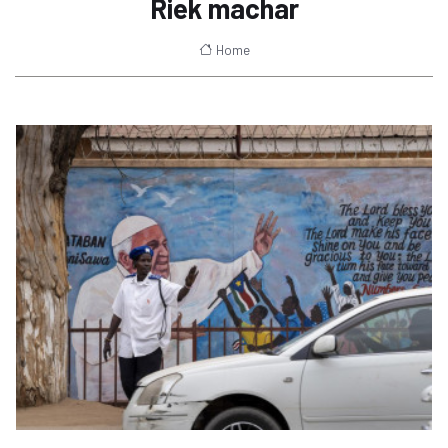
Riek machar
Home