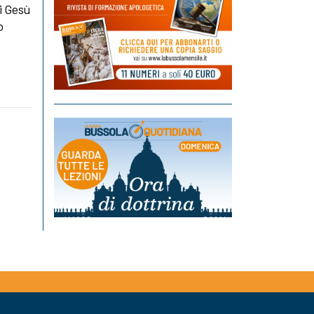
i Gesù
o
a
l