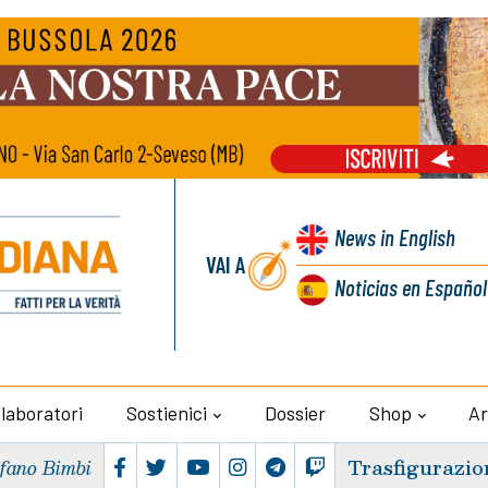
News
in English
VAI A
Noticias
en Español
llaboratori
Sostienici
Dossier
Shop
Ar
Trasfigurazio
efano Bimbi