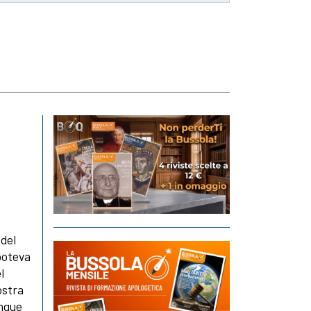
 del
poteva
l
ostra
angue