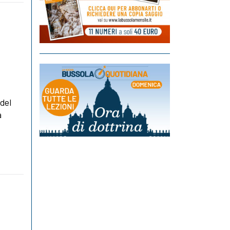
 del
a