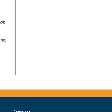
obili
e
ono,
Copyright