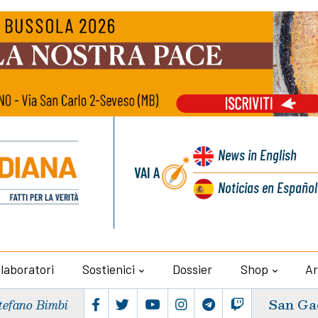
News
in English
VAI A
Noticias
en Español
llaboratori
Sostienici
Dossier
Shop
Ar
San Ga
tefano Bimbi