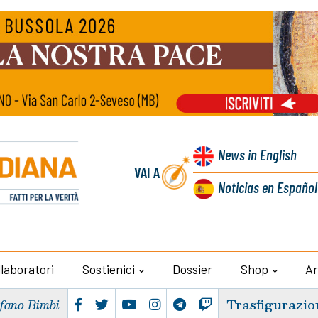
News
in English
VAI A
Noticias
en Español
llaboratori
Sostienici
Dossier
Shop
Ar
Trasfigurazio
efano Bimbi