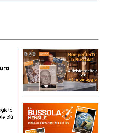
duro
ugiato
ale più