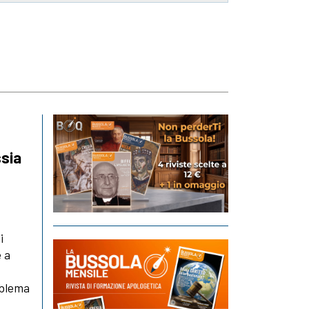
ssia
i
e a
oblema