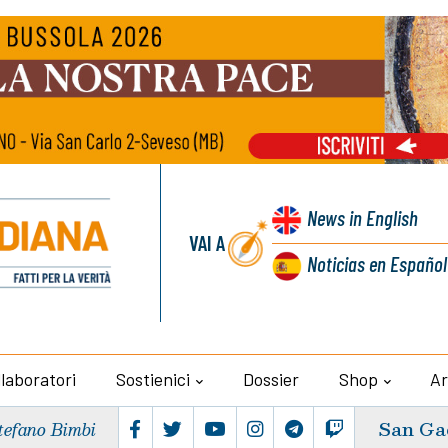
News
in English
VAI A
Noticias
en Español
llaboratori
Sostienici
Dossier
Shop
Ar
San Ga
tefano Bimbi