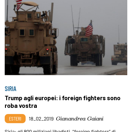
SIRIA
Trump agli europei: i foreign fighters sono
roba vostra
Gianandrea Gaiani
ESTERI
18_02_2019
Siria: gli 800 miliziani jihadisti, “foreign fighters” di