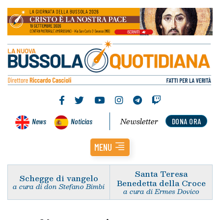
Newsletter
News
Noticias
DONA ORA
MENU
Santa Teresa
Schegge di vangelo
Benedetta della Croce
a cura di don Stefano Bimbi
a cura di Ermes Dovico