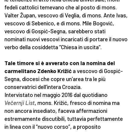
fedeli cattolici temevano che al posto di mons.
Valter Župan, vescovo di Veglia, di mons. Ante Ivas,
vescovo di Sebenico, e di mons. Mile Bogović,
vescovo di Gospić-Segna, sarebbero stati
nominati nuovi vescovi incaricati di portare il nuovo
verbo della cosiddetta “Chiesa in uscita“.
Tale timore si è avverato con la nomina del
carmelitano Zdenko Križić
a vescovo di Gospić-
Segna, diocesi che copre un’area tra le più
conservatrici dell’intera Croazia.
Intervistato nel maggio 2016 dal quotidiano
Ve
černji List
, mons. Križić, fresco di nomina ma
non ancora insediato, faceva affermazioni
estremamente discutibili, tuttavia perfettamente
in linea con il “nuovo corso”, a proposito