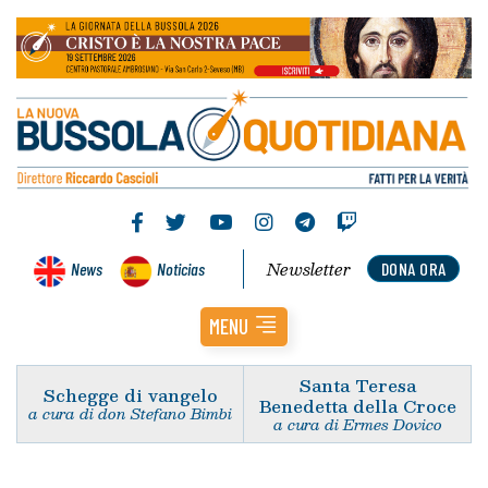
Newsletter
News
Noticias
DONA ORA
MENU
Santa Teresa
Schegge di vangelo
Benedetta della Croce
a cura di don Stefano Bimbi
a cura di Ermes Dovico