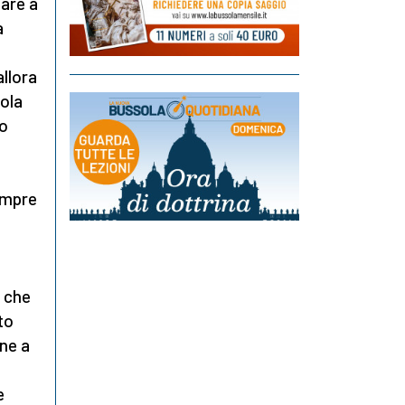
iare a
a
llora
ola
to
sempre
ò che
to
nne a
e