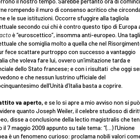
rrono il nostro tempo. Sarebbe pertanto ora di cominc
rne rompendo il muro di consenso acritico che circond
ne e le sue istituzioni. Occorre sfuggire alla tagliola
ttuale secondo cui chi è contro questo tipo di Europa a
facto
è “euroscettico”, insomma anti-europeo. Una tagli
ttuale che somiglia molto a quella che nel Risorgimen
r fece scattare purtroppo con successo a vantaggio
talia che voleva fare lui, ovvero un’imitazione tarda e
nciale dello Stato francese; e con i risultati che oggi 
i vedono e che nessun lustrino ufficiale del
cinquantesimo dell’Unità d’Italia basta a coprire.
battito va aperto,
e se lo si apre a mio avviso non si pu
videre quanto Joseph Weiler, il celebre studioso di dirit
eo, disse a conclusione della lectio magistralis che te
o il 7 maggio 2009 appunto su tale tema: “(…) l’Unione
ea è un fenomeno curioso: proclama nobili valori com