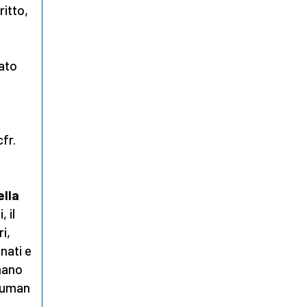
ritto,
tato
cfr.
ella
 il
i,
 nati e
omano
chuman