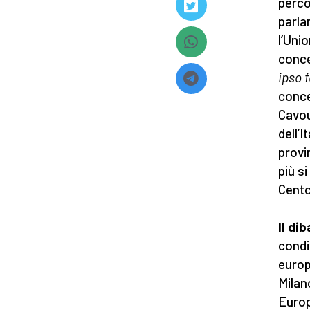
perco
parla
l’Unio
conce
ipso 
conce
Cavou
dell’I
provi
più s
Cento
Il di
condi
europ
Milan
Europ