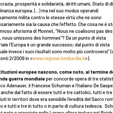
azia, prosperità e solidarietà, diritti umani, Stato di di
dinanza europea. (…) ma nel suo modus operandi
samente milita contro le stesse virtù che ne sono
sariamente sia la causa che l’effetto. Che cosa ne è s
amoso aforisma di Monnet, ‘’Nous ne coalisons pas des
, nous unissons des hommes’’? Da un punto di vista
iale l’Europa è un grande successo; dal punto di vista
uale invece i suoi risultati sono molto più controversi” (
onti 2/2009 in <
www.regione.lombardia.it
>).
tituzioni europee nascono, come noto, al termine d
nda guerra mondiale
per concorde opera di tre statisti,
co Adenauer, il francese Schuman e l’italiano De Gasper
 anche dal fatto di essere tutti e tre cattolici, tutti e tre
iuti in territori dove era sensibile l’eredità del Sacro r
o e tutti e tre in tutto o in parte di cultura tedesca. S
é nato e cresciuto nella Lorena allora inclusa nel Reich