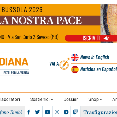
News
in English
VAI A
Noticias
en Español
llaboratori
Sostienici
Dossier
Shop
Ar
Trasfigurazio
efano Bimbi