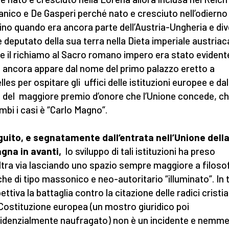
nico e De Gasperi perché nato e cresciuto nell’odierno
ino quando era ancora parte dell’Austria-Ungheria e di
 deputato della sua terra nella Dieta imperiale austriaca
ne il richiamo al Sacro romano impero era stato evident
ancora appare dal nome del primo palazzo eretto a
les per ospitare gli uffici delle istituzioni europee e dal
del maggiore premio d’onore che l’Unione concede, ch
mbi i casi è “Carlo Magno”.
guito, e segnatamente dall’entrata nell’Unione dell
gna in avanti,
lo sviluppo di tali istituzioni ha preso
altra via lasciando uno spazio sempre maggiore a filoso
iche di tipo massonico e neo-autoritario “illuminato”. In 
ttiva la battaglia contro la citazione delle radici cristi
 Costituzione europea (un mostro giuridico poi
idenzialmente naufragato) non è un incidente e nemm