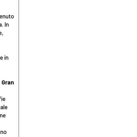
venuto
. In
e,
e in
a Gran
fie
tale
ane
eno