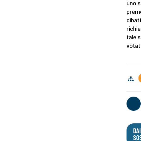
uno s
preme
dibat
richi
tale 
votat