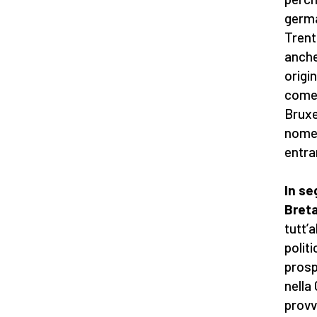
germa
Trent
anche
origi
come 
Bruxel
nome 
entra
In se
Breta
tutt’
polit
prospe
nella
provv