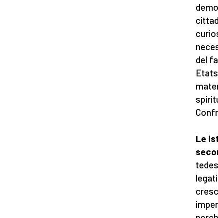
democr
citta
curio
neces
del f
Etats
mater
spirit
Confr
Le is
seco
tedes
legati
cresc
imper
perch