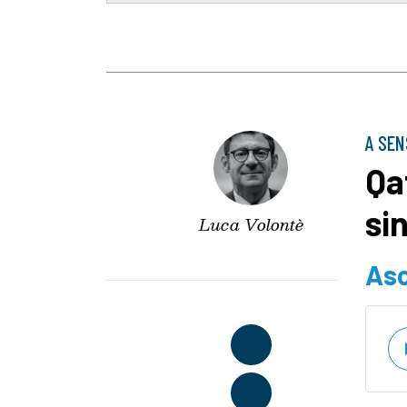
A SEN
Qa
si
Luca Volontè
Asc