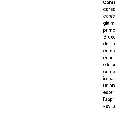
Come 
corso
conf
già m
primo
Bruxe
der L
cambi
econo
e le 
come 
impat
un or
ester
l’app
«svil