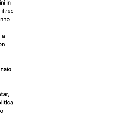
ni in
 il
reo
anno
 a
on
nnaio
tar,
litica
to