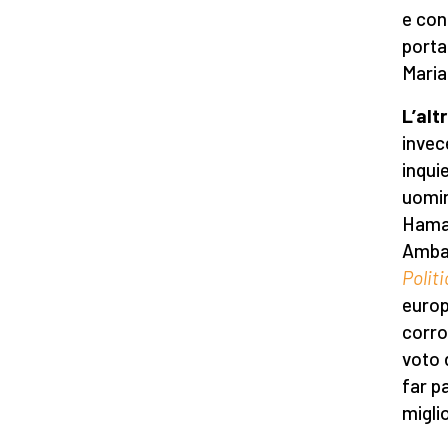
e con
portat
Maria
L’alt
invec
inqui
uomin
Hamas
Ambas
Polit
europ
corro
voto 
far p
migli