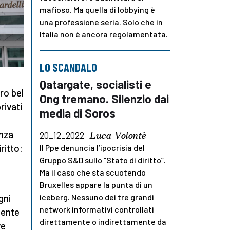
mafioso. Ma quella di lobbying è
una professione seria. Solo che in
Italia non è ancora regolamentata.
LO SCANDALO
Qatargate, socialisti e
ro bel
Ong tremano. Silenzio dai
rivati
media di Soros
Luca Volontè
enza
20_12_2022
ritto:
Il Ppe denuncia l’ipocrisia del
Gruppo S&D sullo “Stato di diritto”.
Ma il caso che sta scuotendo
Bruxelles appare la punta di un
iceberg. Nessuno dei tre grandi
gni
network informativi controllati
mente
direttamente o indirettamente da
ve