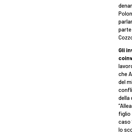
denar
Polon
parla
parte
Cozzo
Gli i
coinv
lavor
che A
del mi
confli
della
“Alle
figlio
caso 
lo sc