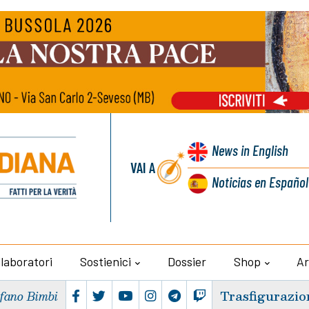
News
in English
VAI A
Noticias
en Español
llaboratori
Sostienici
Dossier
Shop
Ar
Trasfigurazio
efano Bimbi