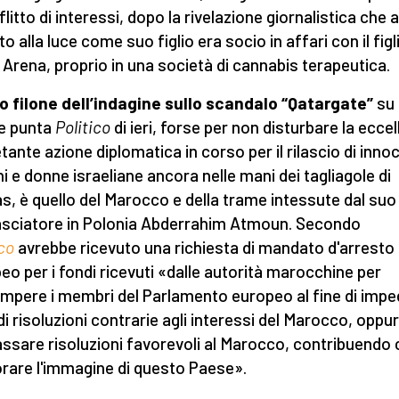
flitto di interessi, dopo la rivelazione giornalistica che 
o alla luce come suo figlio era socio in affari con il figl
 Arena, proprio in una società di cannabis terapeutica.
ro filone dell’indagine sullo scandalo “Qatargate”
su 
e punta
Politico
di ieri, forse per non disturbare la eccel
etante azione diplomatica in corso per il rilascio di inno
i e donne israeliane ancora nelle mani dei tagliagole di
, è quello del Marocco e della trame intessute dal suo
ciatore in Polonia Abderrahim Atmoun. Secondo
ico
avrebbe ricevuto una richiesta di mandato d'arresto
eo per i fondi ricevuti «dalle autorità marocchine per
mpere i membri del Parlamento europeo al fine di impedi
di risoluzioni contrarie agli interessi del Marocco, oppu
assare risoluzioni favorevoli al Marocco, contribuendo 
orare l'immagine di questo Paese».