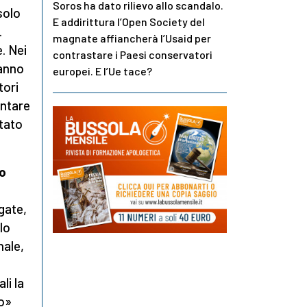
Soros ha dato rilievo allo scandalo.
solo
E addirittura l’Open Society del
.
magnate affiancherà l’Usaid per
. Nei
contrastare i Paesi conservatori
anno
europei. E l’Ue tace?
tori
entare
ttato
no
gate,
 lo
nale,
li la
o»