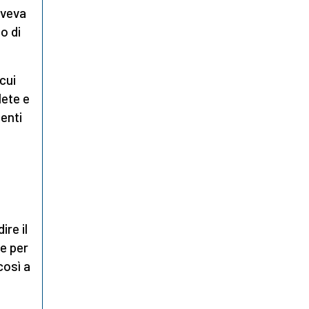
aveva
io di
cui
lete e
centi
re il
re per
così a