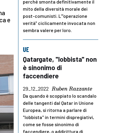
perché smonta definitivamente il
mito della diversità morale dei
na
post-comunisti. L'"operazione
ca e
verità" ciclicamente invocata non
sembra valere per loro.
UE
Qatargate, "lobbista" non
è sinonimo di
faccendiere
Ruben Razzante
29_12_2022
Da quando è scoppiato lo scandalo
delle tangenti dal Qatar in Unione
Europea, si ritorna a parlare di
"lobbista" in termini dispregiativi,
come se fosse sinonimo di
faccendiere, o addirittura di