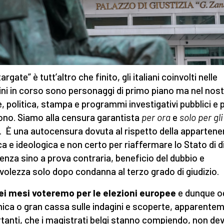
targate” è tutt’altro che finito, gli italiani coinvolti nelle
ini in corso sono personaggi di primo piano ma nel nost
, politica, stampa e programmi investigativi pubblici e p
ono. Siamo alla censura garantista
per ora
e
solo per gli
. È una autocensura dovuta al rispetto della apparten
ica e ideologica e non certo per riaffermare lo Stato di di
enza sino a prova contraria, beneficio del dubbio e
volezza solo dopo condanna al terzo grado di giudizio.
ei mesi voteremo per le elezioni europee
e dunque o
ica o gran cassa sulle indagini e scoperte, apparente
tanti, che i magistrati belgi stanno compiendo, non de