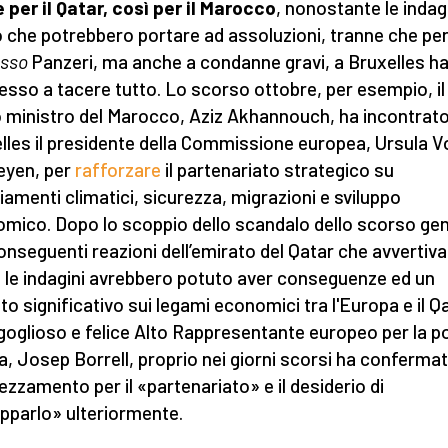
per il Qatar, così per il Marocco
, nonostante le indagi
 che potrebbero portare ad assoluzioni, tranne che per
esso
Panzeri, ma anche a condanne gravi, a Bruxelles h
esso a tacere tutto. Lo scorso ottobre, per esempio, il
 ministro del Marocco, Aziz Akhannouch, ha incontrato
lles il presidente della Commissione europea, Ursula V
eyen, per
rafforzare
il partenariato strategico su
amenti climatici, sicurezza, migrazioni e sviluppo
mico. Dopo lo scoppio dello scandalo dello scorso ge
conseguenti reazioni dell’emirato del Qatar che avvertiva
le indagini avrebbero potuto aver conseguenze ed un
to significativo sui legami economici tra l'Europa e il Qa
goglioso e felice Alto Rappresentante europeo per la po
a, Josep Borrell, proprio nei giorni scorsi ha conferma
rezzamento per il «partenariato» e il desiderio di
upparlo» ulteriormente.