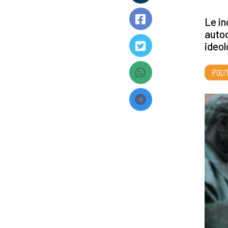
Le in
autoc
ideol
POLI