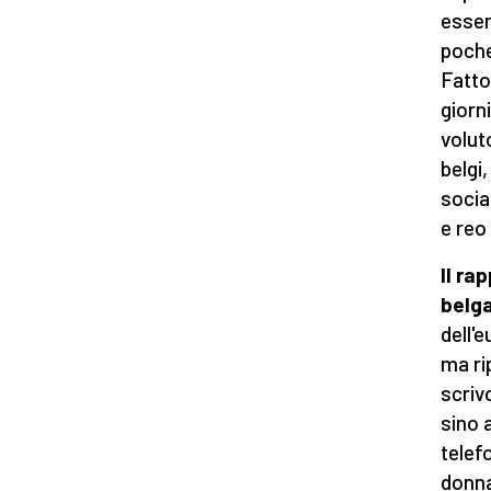
esser
poche
Fatto
giorn
volut
belgi
socia
e reo
Il ra
belg
dell'
ma rip
scriv
sino 
telef
donna