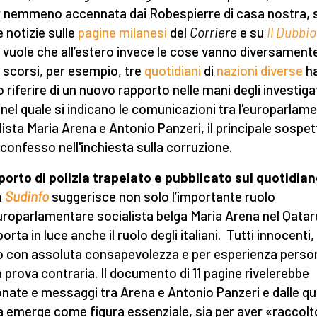
 nemmeno accennata dai Robespierre di casa nostra, 
 notizie sulle
pagine milanesi
del
Corriere
e su
Il Dubbio
 vuole che all’estero invece le cose vanno diversamente
i scorsi, per esempio, tre
quotidiani
di
nazioni
diverse
h
o riferire di un nuovo rapporto nelle mani degli investiga
, nel quale si indicano le comunicazioni tra l'europarlam
lista Maria Arena e Antonio Panzeri, il principale sospe
 confesso nell'inchiesta sulla corruzione.
pporto di polizia trapelato e pubblicato sul quotidia
a
Sudinfo
suggerisce non solo l’importante ruolo
europarlamentare socialista belga Maria Arena nel Qatar
orta in luce anche il ruolo degli italiani. Tutti innocenti,
o con assoluta consapevolezza e per esperienza perso
a prova contraria. Il documento di 11 pagine rivelerebbe
onate e messaggi tra Arena e Antonio Panzeri e dalle qua
 emerge come figura essenziale, sia per aver «raccolt