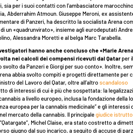
i, sia per i suoi contatti con l’ambasciatore marocchino
ia, Abderrahim Atmoun. Giuseppe Meroni, ex assistent
mentare di Panzeri, ha descritto la socialista Arena co
 di un «quadrunvirato», insieme agli eurodeputati Andr
lino, Alessandra Moretti e al belga Marc Tarabella.
nvestigatori hanno anche concluso che
«Marie Arena
olta nei calcoli dei compensi ricevuti dal Qatar
per i
o svolto da Panzeri e Giorgi per suo conto». Inoltre, se
rena abbia svolto compiti e progetti direttamente per 
nistro del Lavoro del Qatar, oltre all’altro
scandaloso
tto di interessi di cui è più che sospettata: la legalizza
 cannabis a livello europeo, inclusa la fondazione della l
anza europea per la cannabis medicinale” e gli interessi 
 nel mercato della cannabis. Il principale
giudice istrutt
“Qatargate”, Michel Claise, era stato costretto a dimett
orso giugno dal suo incarico, a seguito di accuse di parz