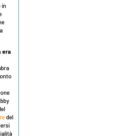
 in
e
me
ea
 era
l
mbra
conto
zione
obby
del
ore
del
ersi
ialità