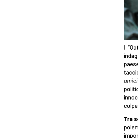
Il “Qa
indag
paese
tacci
amici
polit
innoc
colpe
Tra s
polem
impor