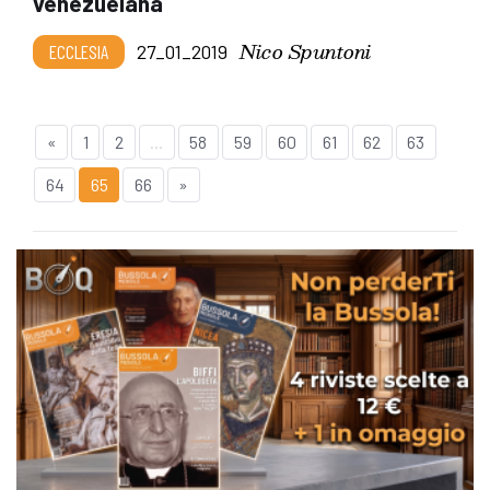
venezuelana
Nico Spuntoni
ECCLESIA
27_01_2019
«
1
2
...
58
59
60
61
62
63
64
65
66
»