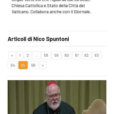
Chiesa Cattolica e Stato della Città del
Vaticano. Collabora anche con Il Giornale.
Articoli di Nico Spuntoni
«
1
2
...
58
59
60
61
62
63
64
65
66
»