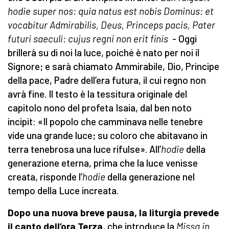
hodie super nos: quia natus est nobis Dominus: et
vocabitur Admirabilis, Deus, Princeps pacis, Pater
futuri saeculi: cujus regni non erit finis
- Oggi
brillerà su di noi la luce, poiché è nato per noi il
Signore; e sarà chiamato Ammirabile, Dio, Principe
della pace, Padre dell’era futura, il cui regno non
avrà fine. Il testo è la tessitura originale del
capitolo nono del profeta Isaia, dal ben noto
incipit: «Il popolo che camminava nelle tenebre
vide una grande luce; su coloro che abitavano in
terra tenebrosa una luce rifulse». All’
hodie
della
generazione eterna, prima che la luce venisse
creata, risponde l’
hodie
della generazione nel
tempo della Luce increata.
Dopo una nuova breve pausa, la liturgia prevede
il canto dell’ora Terza
, che introduce la
Missa in