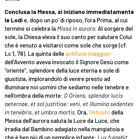
Conclusa la Messa, si iniziano immediatamente
le Lodi
e, dopo un po’ di riposo, l’ora Prima, al cui
termine si celebra la
Missa in aurora
. Al sorgere del
sole, la Chiesa eleva il suo canto per salutare Colui
che è venuto a visitarci come sole che sorge (cf.
Lc 1, 78). La quinta delle
antifone maggiori
dell’Avvento aveva invocato il Signore Gesù come
“oriente”, splendore della luce eterna e sole di
giustizia, implorandolo di venire presto ad
illuminare noi uomini che sediamo nelle tenebre e
nell’ombra della morte:
O Oriens, splendor lucis
aeternae, et sol justitiae: veni, et illumina sedentes
in tenebris, et umbra mortis
. Ora,
l’introito
della
Messa dell’aurora saluta la Luce da Luce, che
irradia dal Bambino adagiato nella mangiatoia e
che è ben più di un semplice infante:
Lux fulgebit