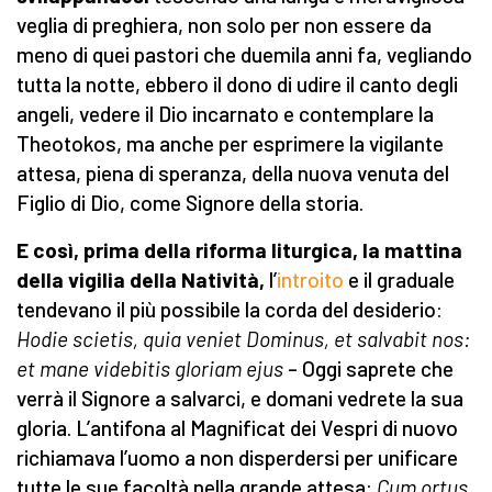
veglia di preghiera, non solo per non essere da
meno di quei pastori che duemila anni fa, vegliando
tutta la notte, ebbero il dono di udire il canto degli
angeli, vedere il Dio incarnato e contemplare la
Theotokos, ma anche per esprimere la vigilante
attesa, piena di speranza, della nuova venuta del
Figlio di Dio, come Signore della storia.
E così, prima della riforma liturgica, la mattina
della vigilia della Natività,
l’
introito
e il graduale
tendevano il più possibile la corda del desiderio:
Hodie scietis, quia veniet Dominus, et salvabit nos:
et mane videbitis gloriam ejus
– Oggi saprete che
verrà il Signore a salvarci, e domani vedrete la sua
gloria. L’antifona al Magnificat dei Vespri di nuovo
richiamava l’uomo a non disperdersi per unificare
tutte le sue facoltà nella grande attesa:
Cum ortus