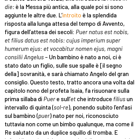
die:
è la Messa più antica, alla quale poi si sono
aggiunte le altre due. L’
introito
è la splendida
risposta alla lunga attesa del tempo di Avvento,
figura dell’attesa dei secoli:
Puer natus est nobis,
et filius datus est nobis: cujus imperium super
humerum ejus: et vocabitur nomen ejus, magni
consilii Angelus
– Un bambino è nato a noi, ci è
stato dato un figlio, sulle sue spalle è [il segno
della] sovranità, e sarà chiamato Angelo del gran
consiglio. Questo testo, tratto ancora una volta dal
capitolo nono del profeta Isaia, fa risuonare sulla
prima sillaba di
Puer
e sull’
et
che introduce
filius
un
intervallo di quinta (
sol-re
), ponendo subito l’enfasi
sul bambino (
puer
) nato per noi, riconosciuto
tuttavia non come un bimbo qualunque, ma come il
Re salutato da un duplice squillo di tromba. E