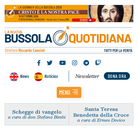
Newsletter
News
Noticias
DONA ORA
MENU
Santa Teresa
Schegge di vangelo
Benedetta della Croce
a cura di don Stefano Bimbi
a cura di Ermes Dovico