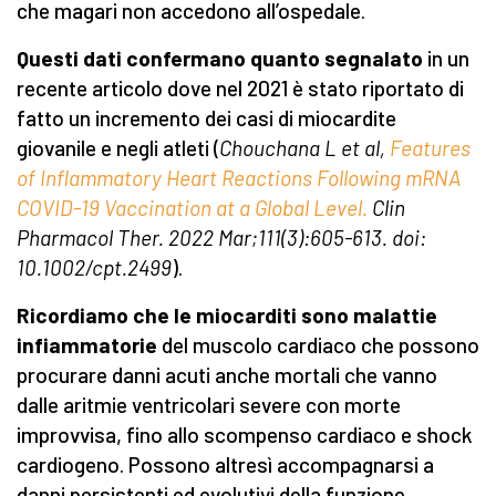
che magari non accedono all’ospedale.
Questi dati confermano quanto segnalato
in un
recente articolo dove nel 2021 è stato riportato di
fatto un incremento dei casi di miocardite
giovanile e negli atleti (
Chouchana L et al,
Features
of Inflammatory Heart Reactions Following mRNA
COVID-19 Vaccination at a Global Level.
Clin
Pharmacol Ther. 2022 Mar;111(3):605-613. doi:
10.1002/cpt.2499
).
Ricordiamo che le miocarditi sono malattie
infiammatorie
del muscolo cardiaco che possono
procurare danni acuti anche mortali che vanno
dalle aritmie ventricolari severe con morte
improvvisa, fino allo scompenso cardiaco e shock
cardiogeno. Possono altresì accompagnarsi a
danni persistenti ed evolutivi della funzione