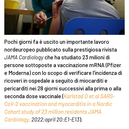
Pochi giorni fa è uscito un importante lavoro
nordeuropeo pubblicato sulla prestigiosa rivista
JAMA Cardiology
che ha studiato 23 milioni di
persone sottoposte a vaccinazione mRNA (Pfizer
e Moderna) con lo scopo di verificare l’incidenza di
ricoveri in ospedale a seguito di miocarditi e
pericarditi nei 28 giorni successivi alla prima o alla
seconda dose vaccinale (
Karlstad O et al SARS-
CoV-2 vaccination and myocarditis in a Nordic
Cohort study of 23 million residents JAMA
Cardiology,
2022;april 20:E1-E13
).