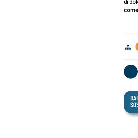
di do
come 