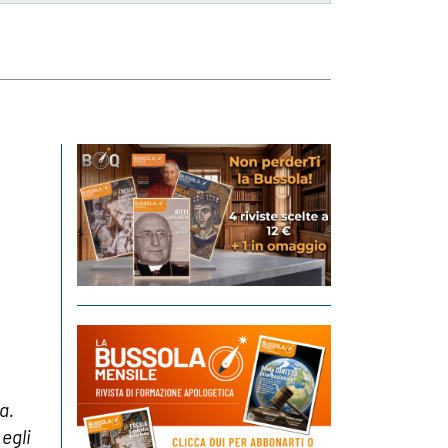
a.
egli