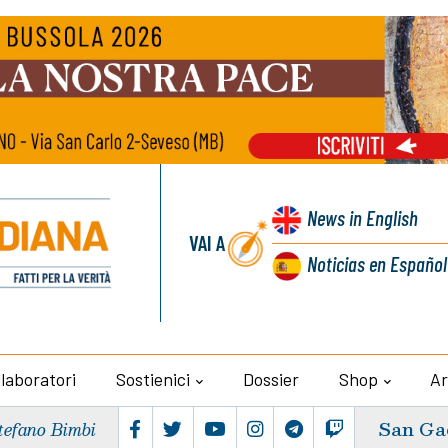
News
in English
VAI A
Noticias
en Español
llaboratori
Sostienici
Dossier
Shop
Ar
San Ga
tefano Bimbi