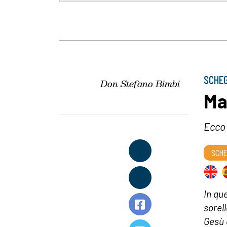
SCHEG
Don Stefano Bimbi
Ma
Ecco 
SCHE
In qu
sorel
Gesù 