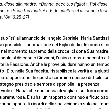
, disse alla madre: «Donna, ecco tuo figlio!». Poi disse 
polo: «Ecco tua madre!». E da quell’ora il discepolo l’acc
é. (Gv 19,25-27)
l suo “sì” all’annuncio dell’angelo Gabriele, Maria Santis
so possibile l’Incarnazione del Figlio di Dio. In modo simi
 nel momento supremo della croce, ci dona Sua madre
andola al discepolo Giovanni, l’unico rimasto accanto a 
te la Passione. Anche le prove più dure hanno un temp
to: Dio, nella Sua fedeltà, ristabilisce la verità e la giusti
to opportuno. In questo cammino spesso difficile, ci
stegno prezioso e sempre disponibile: la presenza
vole di Maria, che non cessa di vegliare su di noi come
 premurosa. E tu hai un rapporto continuo e fiducioso
donna oppure ti ricordi della sua vicinanza solo nei mo