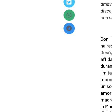
amava
disce
con s
Con i
ha re
Gesù,
affid
duran
limita
momen
un so
amore
madre
la Ma