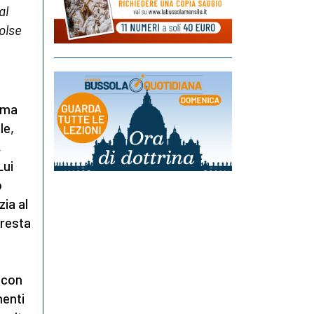
al
olse
sima
le,
,
Lui
o
zia al
 resta
 con
menti