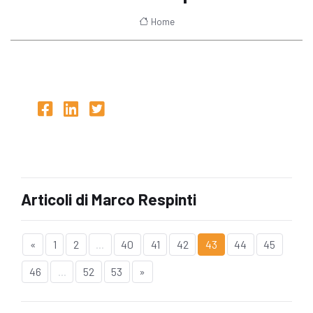
Home
Articoli di Marco Respinti
«
1
2
...
40
41
42
43
44
45
46
...
52
53
»