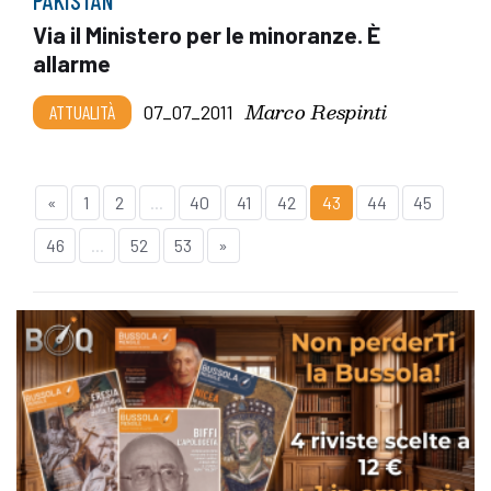
Via il Ministero per le minoranze. È
allarme
Marco Respinti
ATTUALITÀ
07_07_2011
«
1
2
...
40
41
42
43
44
45
46
...
52
53
»