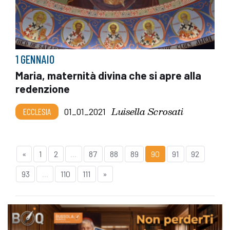
1 GENNAIO
Maria, maternità divina che si apre alla
redenzione
Luisella Scrosati
ECCLESIA
01_01_2021
«
1
2
...
87
88
89
90
91
92
93
...
110
111
»