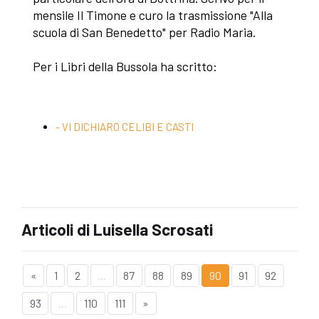
mensile Il Timone e curo la trasmissione "Alla
scuola di San Benedetto" per Radio Maria.
Per i Libri della Bussola ha scritto:
- VI DICHIARO CELIBI E CASTI
Articoli di Luisella Scrosati
«
1
2
...
87
88
89
90
91
92
93
...
110
111
»