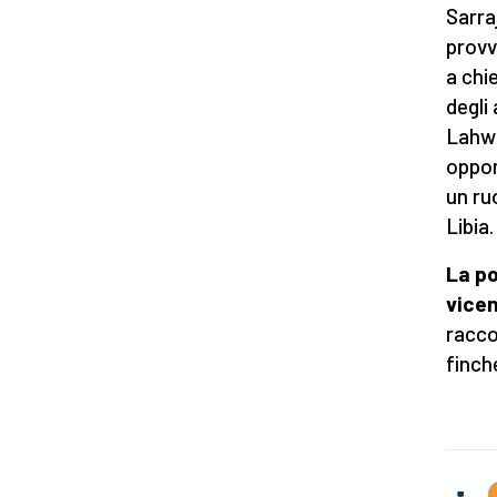
Sarra
provv
a chi
degli
Lahwe
oppor
un ruo
Libia.
La po
vicen
racco
finch