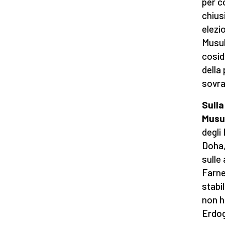
per c
chius
elezi
Musul
cosid
della 
sovra
Sulla
Musu
degli
Doha,
sulle
Farne
stabil
non ha
Erdog