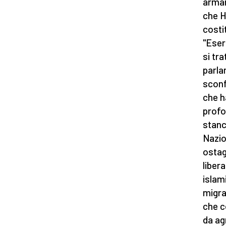
armam
che H
costit
"Eser
si tr
parla
sconf
che h
profo
stanc
Nazio
ostag
liber
islam
migra
che c
da ag