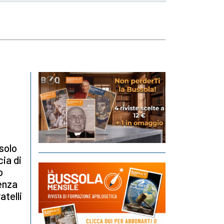
 solo
cia di
o
denza
atelli