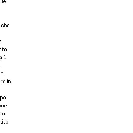
lle
e che
a
ento
più
,
le
re in
mpo
one
to,
tito