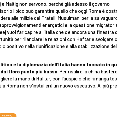
j e Maitig non servono, perché già adesso il governo
isorio libico può garantire quello che oggi Roma è cost
edere alle milizie dei Fratelli Musulmani per la salvaguar
 approvvigionamenti energetici e la questione migratoria
ej vuol far capire all'Italia che c'è ancora una finestra d
tunità per rilanciare le relazioni con Haftar e svolgere 
lo positivo nella riunificazione e alla stabilizzazione del
litica e la diplomazia dell'Italia hanno toccato in q
da il loro punto più basso
. Per risalire la china baste
gliere la mano di Haftar, con l'auspicio che rimanga te
é a Roma non s'installerà un nuovo esecutivo. Al più pre
ESTERI