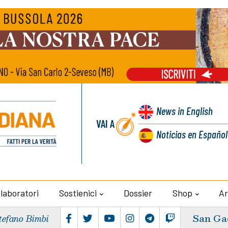
News
in English
VAI A
Noticias
en Español
llaboratori
Sostienici
Dossier
Shop
Ar
San Ga
tefano Bimbi