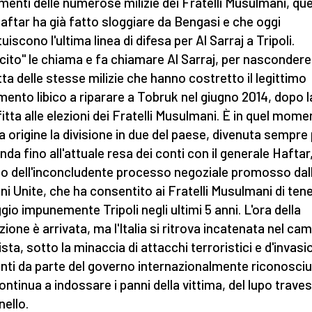
enti delle numerose milizie dei Fratelli Musulmani, que
aftar ha già fatto sloggiare da Bengasi e che oggi
uiscono l'ultima linea di difesa per Al Sarraj a Tripoli.
cito" le chiama e fa chiamare Al Sarraj, per nasconder
atta delle stesse milizie che hanno costretto il legittimo
mento libico a riparare a Tobruk nel giugno 2014, dopo l
itta alle elezioni dei Fratelli Musulmani. È in quel mom
a origine la divisione in due del paese, divenuta sempre 
nda fino all'attuale resa dei conti con il generale Haftar
o dell'inconcludente processo negoziale promosso dal
ni Unite, che ha consentito ai Fratelli Musulmani di tene
gio impunemente Tripoli negli ultimi 5 anni. L'ora della
azione è arrivata, ma l'Italia si ritrova incatenata nel ca
ista, sotto la minaccia di attacchi terroristici e d'invasi
nti da parte del governo internazionalmente riconosciu
ontinua a indossare i panni della vittima, del lupo traves
nello.