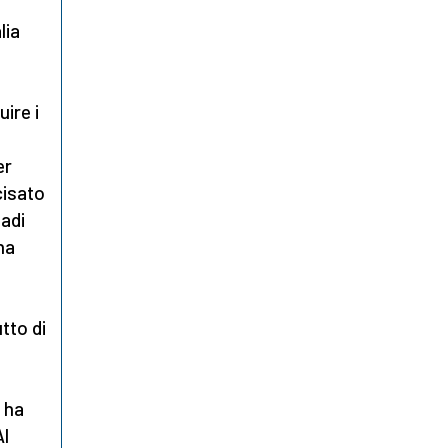
alia
ire i
er
cisato
hadi
ha
tto di
 ha
Al