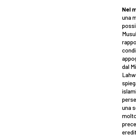
Nel 
una m
possib
Musul
rappo
condi
appog
dal M
Lahwe
spieg
islam
perse
una s
molto
prece
eredit