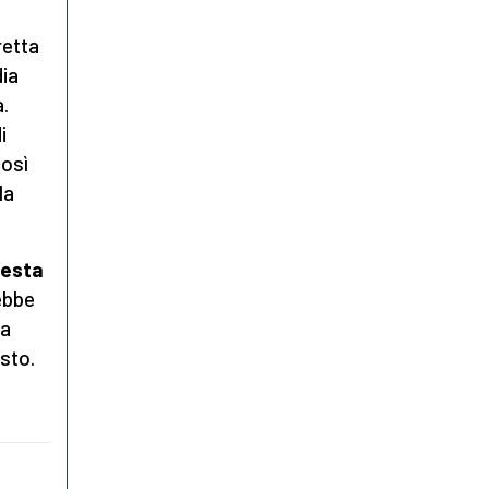
retta
dia
.
i
così
la
uesta
rebbe
sa
sto.