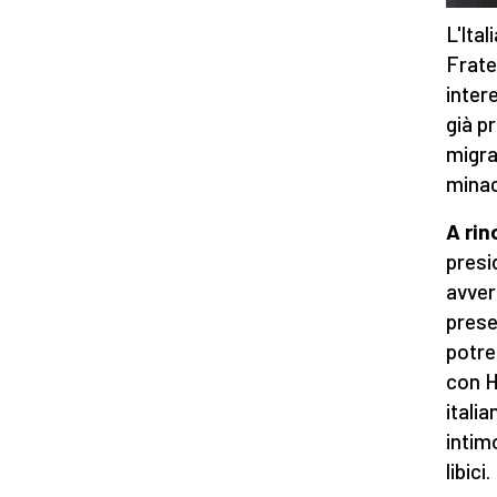
L'Ital
Frate
inter
già pr
migra
minac
A rin
presi
avvert
presen
potre
con H
itali
intimo
libic