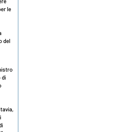
ere
er le
a
o del
nistro
 di
o
ttavia,
i
di