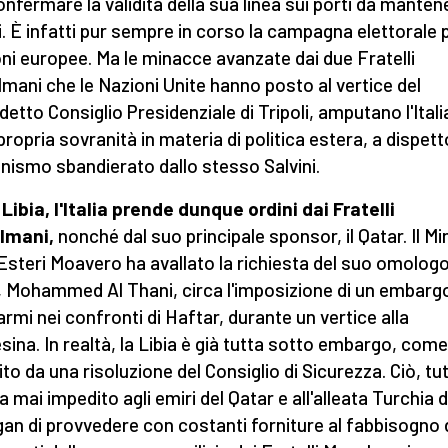
onfermare la validità della sua linea sui porti da manten
i. È infatti pur sempre in corso la campagna elettorale p
oni europee. Ma le minacce avanzate dai due Fratelli
mani che le Nazioni Unite hanno posto al vertice del
detto Consiglio Presidenziale di Tripoli, amputano l'Itali
propria sovranità in materia di politica estera, a dispett
nismo sbandierato dallo stesso Salvini.
 Libia, l'Italia prende dunque ordini dai Fratelli
lmani,
nonché dal suo principale sponsor, il Qatar. Il Mi
 Esteri Moavero ha avallato la richiesta del suo omologo
 Mohammed Al Thani, circa l'imposizione di un embarg
 armi nei confronti di Haftar, durante un vertice alla
sina. In realtà, la Libia è già tutta sotto embargo, come
ito da una risoluzione del Consiglio di Sicurezza. Ciò, tu
 mai impedito agli emiri del Qatar e all'alleata Turchia d
an di provvedere con costanti forniture al fabbisogno 