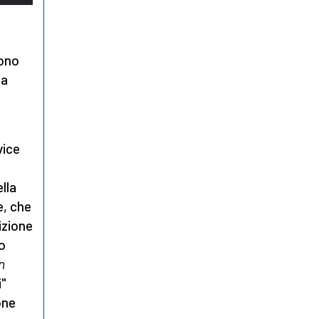
sono
la
vice
ella
e, che
izione
lo
n
i"
one