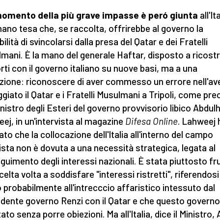
momento della più grave impasse è peró giunta
all'It
ano tesa che, se raccolta, offrirebbe al governo la
ilità di svincolarsi dalla presa del Qatar e dei Fratelli
mani. È la mano del generale Haftar, disposto a ricostru
rti con il governo italiano su nuove basi, ma a una
zione: riconoscere di aver commesso un errore nell'av
giato il Qatar e i Fratelli Musulmani a Tripoli, come pre
inistro degli Esteri del governo provvisorio libico Abdul
ej, in un'intervista al magazine
Difesa Online
. Lahweej 
ato che la collocazione dell'Italia all'interno del campo
ista non è dovuta a una necessità strategica, legata al
guimento degli interessi nazionali. È stata piuttosto fru
celta volta a soddisfare "interessi ristretti", riferendosi
 probabilmente all'intrecccio affaristico intessuto dal
dente governo Renzi con il Qatar e che questo governo
ato senza porre obiezioni. Ma all'Italia, dice il Ministro, 