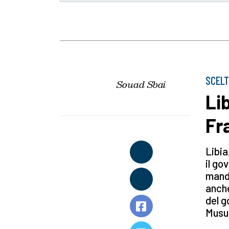
SCELT
Souad Sbai
Lib
Fr
Libia
il go
manda
anche
del g
Musul