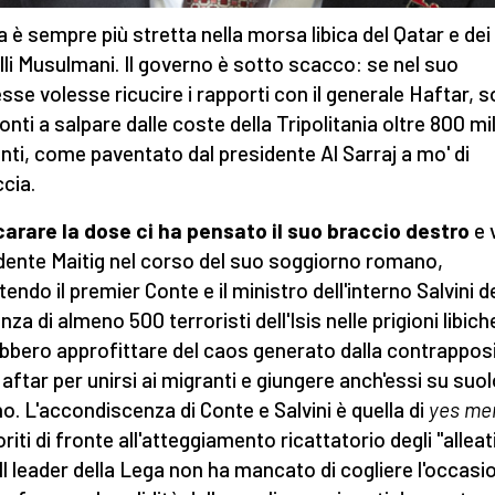
ia è sempre più stretta nella morsa libica del Qatar e dei
lli Musulmani. Il governo è sotto scacco: se nel suo
esse volesse ricucire i rapporti con il generale Haftar, 
onti a salpare dalle coste della Tripolitania oltre 800 mi
nti, come paventato dal presidente Al Sarraj a mo' di
cia.
carare la dose ci ha pensato il suo braccio destro
e 
dente Maitig nel corso del suo soggiorno romano,
endo il premier Conte e il ministro dell'interno Salvini d
za di almeno 500 terroristi dell'Isis nelle prigioni libich
bbero approfittare del caos generato dalla contrappos
aftar per unirsi ai migranti e giungere anch'essi su suo
ano. L'accondiscenza di Conte e Salvini è quella di
yes me
riti di fronte all'atteggiamento ricattatorio degli "alleat
i. Il leader della Lega non ha mancato di cogliere l'occasi